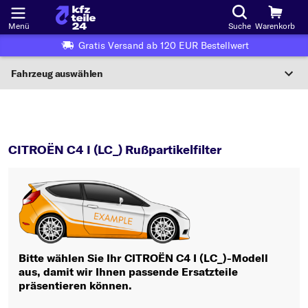
Menü
Suche
Warenkorb
Gratis Versand ab 120 EUR Bestellwert
Fahrzeug auswählen
Nationaler Code
C4 I (LC_)
Rußpartikelfilter
Wo finde ich die?
CITROËN C4 I (LC_) Rußpartikelfilter
Fahrzeug auswählen
Oder
Oder Fahrzeugauswahl nach Kriterien:
Hersteller wählen
Bitte wählen Sie Ihr CITROËN C4 I (LC_)-Modell
aus, damit wir Ihnen passende Ersatzteile
Modell wählen
präsentieren können.