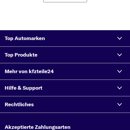
CITROËN C4 I (LC_), 2.0 HDi (110 PS, 81 kW)
CITROËN C4 I (LC_), 1.6 VTi 120 (120 PS, 88 kW)
Top Automarken
Top Produkte
Mehr von kfzteile24
Hilfe & Support
Rechtliches
Akzeptierte Zahlungsarten