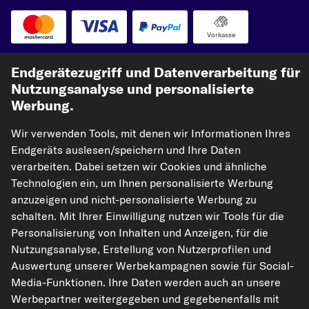
Vorkasse
Unsere Versandpartner
Endgerätezugriff und Datenverarbeitung für
Nutzungsanalyse und personalisierte
Werbung.
Wir verwenden Tools, mit denen wir Informationen Ihres
Endgeräts auslesen/speichern und Ihre Daten
verarbeiten. Dabei setzen wir Cookies und ähnliche
Technologien ein, um Ihnen personalisierte Werbung
anzuzeigen und nicht-personalisierte Werbung zu
kfzteile24.de
carpardoo.nl
carpardoo.fr
schalten. Mit Ihrer Einwilligung nutzen wir Tools für die
carpardoo.dk
Personalisierung von Inhalten und Anzeigen, für die
Nutzungsanalyse, Erstellung von Nutzerprofilen und
Auswertung unserer Werbekampagnen sowie für Social-
Media-Funktionen. Ihre Daten werden auch an unsere
Die hier dargestellten Daten, insbesondere die gesamte Datenbank, dürfen
Werbepartner weitergegeben und gegebenenfalls mit
nicht vervielfältigt werden. Die Vervielfältigung und Verbreitung der Daten und