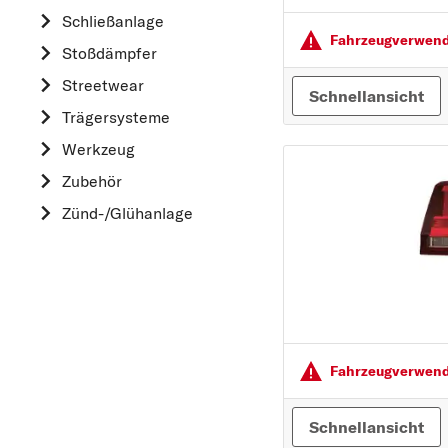
HYUNDAI
Schließanlage
K
Fahrzeugver­wendu
Stoßdämpfer
KIA
Streetwear
Schnellansicht
L
Trägersysteme
LAND ROVER
Werkzeug
M
Zubehör
MAZDA
Zünd-/Glühanlage
MERCEDES-BEN
MINI
MITSUBISHI
N
NISSAN
Fahrzeugver­wendu
O
OPEL
Schnellansicht
P