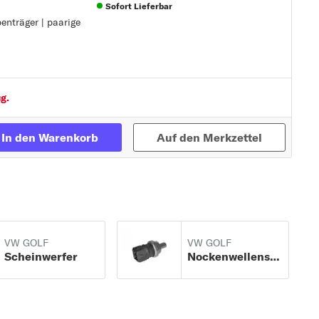
Sofort Lieferbar
enträger | paarige
Zur Detailseite
penträger
g.
In den Warenkorb
Auf den Merkzettel
VW GOLF
VW GOLF
Scheinwerfer
Nockenwellensensor