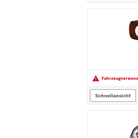
PEUGEOT
PORSCHE
R
RENAULT
S
SEAT
SKODA
SMART
Fahrzeugver­wendu
SUBARU
SUZUKI
Schnellansicht
T
TOYOTA
V
VOLVO
VW