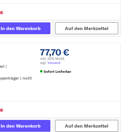
1)
g.
In den Warenkorb
Auf den Merkzettel
9
77,70 €
inkl. 20% MwSt.
zzgl.
Versand
il |
Sofort Lieferbar
penträger | nicht
1
mpenträger
Zur Detailseite
2
g.
In den Warenkorb
Auf den Merkzettel