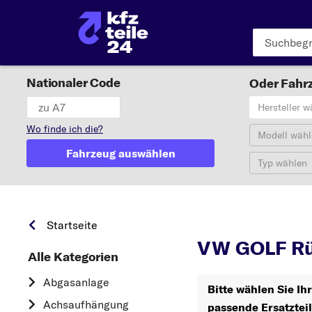
Nationaler Code
Oder Fahrz
Hersteller w
Wo finde ich die?
Modell wähl
Fahrzeug auswählen
Typ wählen
GO
Startseite
VW GOLF Rü
Alle Kategorien
Abgasanlage
Bitte wählen Sie I
Achsaufhängung
passende Ersatztei