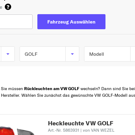
de
Fahrzeug Auswählen
GOLF
Modell
GOLF I (17) ab 04/19
TOP 5 SERIEN
GOLF
bis 12/1985
POLO
GOLF I Cabriolet (15
Sie müssen
Rückleuchten am VW GOLF
wechseln? Dann sind Sie bei 
ab 01/1979 bis
Hersteller. Wählen Sie zunächst das gewünschte VW GOLF-Modell aus
Z
PASSAT
08/1993
TOURAN
GOLF II (19E, 1G1) ab
TIGUAN
Heckleuchte VW GOLF
08/1983 bis 12/1992
A
Art.-Nr. 5863931
| von VAN WEZEL
GOLF III (1H1) ab
AMAROK