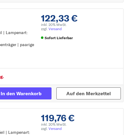
)
122,33 €
inkl. 20% MwSt.
zzgl.
Versand
)
eil | Lampenart:
Sofort Lieferbar
enträger | paarige
Zur Detailseite
penträger
g.
In den Warenkorb
Auf den Merkzettel
119,76 €
inkl. 20% MwSt.
zzgl.
Versand
Teil | Lampenart: