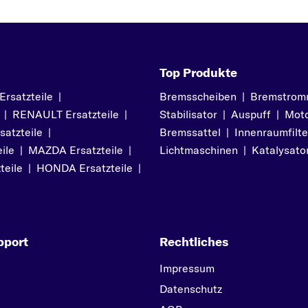
Top Produkte
satzteile
|
Bremsscheiben
|
Bremstrom
|
RENAULT Ersatzteile
|
Stabilisator
|
Auspuff
|
Moto
atzteile
|
Bremssattel
|
Innenraumfilte
ile
|
MAZDA Ersatzteile
|
Lichtmaschinen
|
Katalysato
teile
|
HONDA Ersatzteile
|
pport
Rechtliches
Impressum
Datenschutz