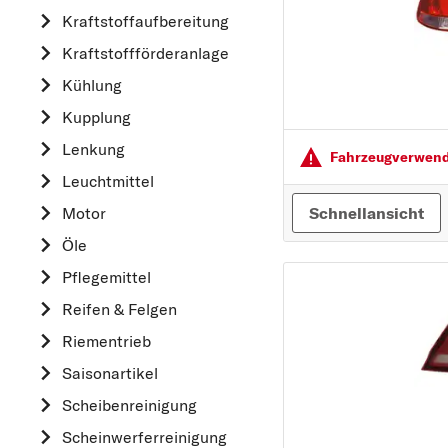
Kraftstoff­aufbereitung
AUDI
Kraftstoff­förderanlage
B
Kühlung
BMW
Kupplung
C
CHEVROLET
Lenkung
Fahrzeugver­wendu
CITROËN
Leuchtmittel
D
Schnellansicht
Motor
DACIA
Öle
DAIHATSU
Pflegemittel
F
Reifen & Felgen
FIAT
Riementrieb
FORD
Saisonartikel
H
Scheibenreinigung
HONDA
Scheinwerferreinigung