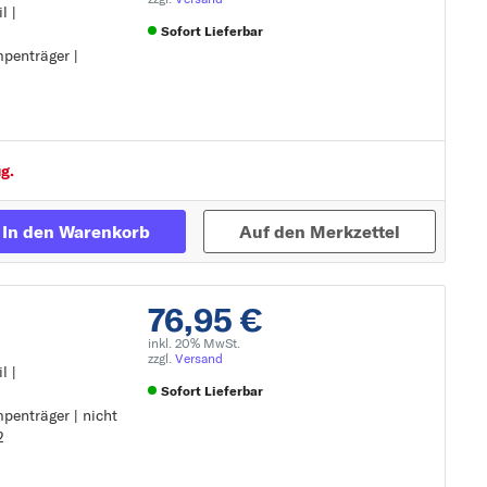
l |
Sofort Lieferbar
penträger |
mpenträger
Zur Detailseite
)
g.
In den Warenkorb
Auf den Merkzettel
76,95 €
inkl. 20% MwSt.
zzgl.
Versand
l |
Sofort Lieferbar
penträger | nicht
)
2
mpenträger
Zur Detailseite