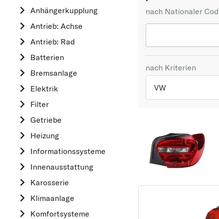
Anhängerkupplung
nach Nationaler Co
Antrieb: Achse
Antrieb: Rad
Batterien
nach Kriterien
Bremsanlage
VW
Elektrik
Filter
TOP 5 HERSTELLER
Getriebe
VW
Heizung
OPEL
Informationssysteme
MERCEDES-BEN
Innenausstattung
FORD
Karosserie
AUDI
Klimaanlage
A
Komfortsysteme
ALFA ROMEO