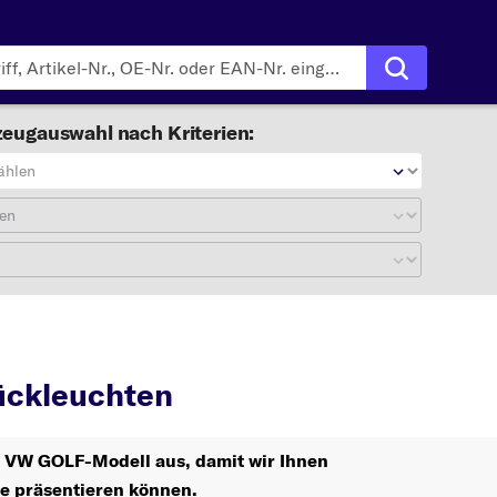
eugauswahl nach Kriterien:
ählen
en
LF
Rückleuchten
ckleuchten
hr VW GOLF-Modell aus, damit wir Ihnen
le präsentieren können.