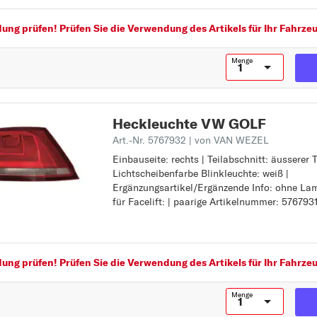
GOLF ALLTRACK
GOLF PLUS (5M1, 52
GOLF SPORTSVAN
ng prüfen! Prüfen Sie die Verwendung des Artikels für Ihr Fahrzeu
ab 12/2004 bis
J
Menge
12/2013
JETTA
GOLF V (1K1) ab
K
10/2003 bis 02/200
KAEFER
Heckleuchte VW GOLF
GOLF VI (5K1) ab
L
Art.-Nr. 5767932
| von VAN WEZEL
10/2008 bis 11/2013
Z
LT 28-35
Einbauseite: rechts | Teilabschnitt: äusserer Te
Einbauseite: rechts
GOLF VI Cabriolet
Lichtscheibenfarbe Blinkleuchte: weiß |
Teilabschnitt: äusserer Teil
LT 28-46
Ergänzungsartikel/Ergänzende Info: ohne Lam
Lichtscheibenfarbe Blinkleuchte: weiß
(517) ab 03/2011
LUPO
für Facelift: | paarige Artikelnummer: 576793
Ergänzungsartikel/Ergänzende Info: ohne La
GOLF VII (5G1, BQ1,
nicht für Facelift:
M
paarige Artikelnummer: 5767931
BE1, BE2) ab 08/201
MULTIVAN
GOLF VII Variant
ng prüfen! Prüfen Sie die Verwendung des Artikels für Ihr Fahrzeu
N
(BA5, BV5) ab
NEW BEETLE
Menge
04/2013
P