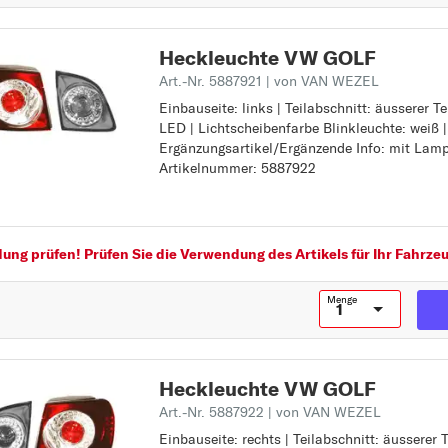
GOLF VI Variant (AJ5
PASSAT
ab 07/2009 bis
PASSAT ALLTRACK
Heckleuchte VW GOLF
07/2013
PASSAT CC
Art.-Nr. 5887921
| von VAN WEZEL
GOLF V Variant (1K5
Einbauseite: links | Teilabschnitt: äusserer T
Einbauseite: links
PHAETON
ab 06/2007 bis
LED | Lichtscheibenfarbe Blinkleuchte: weiß |
Teilabschnitt: äusserer Teil
POLO
Ergänzungsartikel/Ergänzende Info: mit Lamp
Lampenart: LED
07/2009
Artikelnummer: 5887922
Lichtscheibenfarbe Blinkleuchte: weiß
S
Ergänzungsartikel/Ergänzende Info: mit Lam
SCIROCCO
paarige Artikelnummer: 5887922
SHARAN
ng prüfen! Prüfen Sie die Verwendung des Artikels für Ihr Fahrzeu
T
TARO
Menge
TIGUAN
TOUAREG
Heckleuchte VW GOLF
TOURAN
Art.-Nr. 5887922
| von VAN WEZEL
TRANSPORTER
Einbauseite: rechts | Teilabschnitt: äusserer 
Einbauseite: rechts