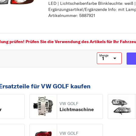
U
LED | Lichtscheibenfarbe Blinkleuchte: weiß |
Teilabschnitt: äusserer Teil
UP
Ergänzungsartikel/Ergänzende Info: mit Lamp
Lampenart: LED
Artikelnummer: 5887921
Lichtscheibenfarbe Blinkleuchte: weiß
V
Ergänzungsartikel/Ergänzende Info: mit Lam
VENTO
paarige Artikelnummer: 5887921
ng prüfen! Prüfen Sie die Verwendung des Artikels für Ihr Fahrzeu
Menge
Ersatzteile für VW GOLF kaufen
VW GOLF
r
Lichtmaschine
VW GOLF