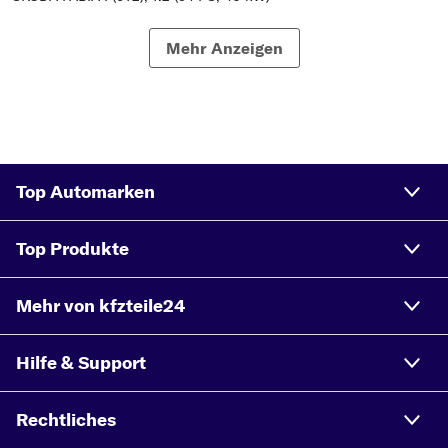
SKODA FABIA I (6Y2), 1.4 TDI (75 PS, 55 kW)
Mehr Anzeigen
SKODA FABIA I (6Y2), 1.4 TDI (70 PS, 51 kW)
SKODA FABIA I (6Y2), 1.4 TDI (80 PS, 59 kW)
SKODA FABIA I (6Y2), 1.9 TDI RS (130 PS, 96 kW)
Top Automarken
Top Produkte
Mehr von kfzteile24
Hilfe & Support
Rechtliches