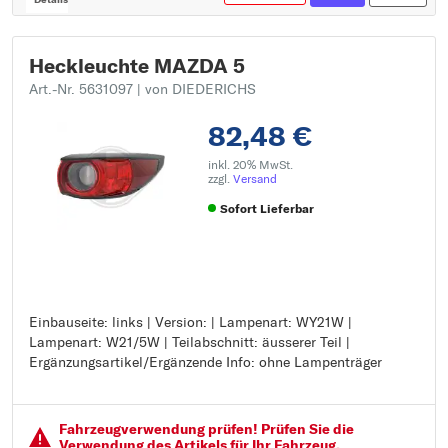
Heckleuchte MAZDA 5
Art.-Nr. 5631097
| von DIEDERICHS
82,48 €
inkl. 20% MwSt.
zzgl.
Versand
Sofort Lieferbar
Einbauseite: links | Version: | Lampenart: WY21W |
Einbauseite: links
Lampenart: W21/5W | Teilabschnitt: äusserer Teil |
Version:
Ergänzungsartikel/Ergänzende Info: ohne Lampenträger
Lampenart: WY21W
Lampenart: W21/5W
Teilabschnitt: äusserer Teil
Ergänzungsartikel/Ergänzende Info: ohne Lampenträger
Fahrzeugver­wendung prüfen! Prüfen Sie die
Verwendung des Artikels für Ihr Fahrzeug.