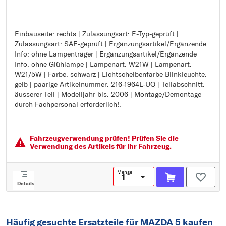
Einbauseite: rechts | Zulassungsart: E-Typ-geprüft |
Einbauseite: rechts
Zulassungsart: SAE-geprüft | Ergänzungsartikel/Ergänzende
Zulassungsart: E-Typ-geprüft
Info: ohne Lampenträger | Ergänzungsartikel/Ergänzende
Zulassungsart: SAE-geprüft
Info: ohne Glühlampe | Lampenart: W21W | Lampenart:
Ergänzungsartikel/Ergänzende Info: ohne Lampenträger
W21/5W | Farbe: schwarz | Lichtscheibenfarbe Blinkleuchte:
Ergänzungsartikel/Ergänzende Info: ohne Glühlampe
gelb | paarige Artikelnummer: 216-1964L-UQ | Teilabschnitt:
Lampenart: W21W
äusserer Teil | Modelljahr bis: 2006 | Montage/Demontage
Lampenart: W21/5W
durch Fachpersonal erforderlich!:
Farbe: schwarz
Lichtscheibenfarbe Blinkleuchte: gelb
paarige Artikelnummer: 216-1964L-UQ
Teilabschnitt: äusserer Teil
Fahrzeugver­wendung prüfen! Prüfen Sie die
Modelljahr bis: 2006
Verwendung des Artikels für Ihr Fahrzeug.
Montage/Demontage durch Fachpersonal erforderlich!:
Menge
Details
Häufig gesuchte Ersatzteile für MAZDA 5 kaufen