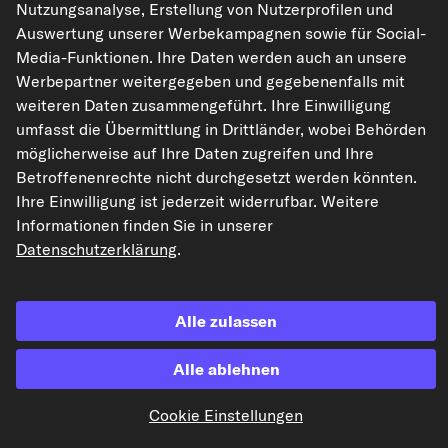
Nutzungsanalyse, Erstellung von Nutzerprofilen und
Auswertung unserer Werbekampagnen sowie für Social-
Die hier dargestellten Daten, insbesondere die gesamte Datenbank, dürfen
Media-Funktionen. Ihre Daten werden auch an unsere
nicht vervielfältigt werden. Die Vervielfältigung und Verbreitung der Daten und
der Datenbank ohne vorherige Einwilligung von TecAlliance und/oder die
Werbepartner weitergegeben und gegebenenfalls mit
Einbeziehung Dritter in solche Aktivitäten ist streng verboten. Jegliche
weiteren Daten zusammengeführt. Ihre Einwilligung
unautorisierte Nutzung von Inhalten stellt eine Verletzung des Urheberrechts
dar und kann rechtliche Schritte nach sich ziehen.
umfasst die Übermittlung in Drittländer, wobei Behörden
möglicherweise auf Ihre Daten zugreifen und Ihre
Vertrag widerrufen
Betroffenenrechte nicht durchgesetzt werden könnten.
Ihre Einwilligung ist jederzeit widerrufbar. Weitere
Informationen finden Sie in unserer
© 2026 kfzteile24 GmbH - Alle Rechte vorbehalten.
Datenschutzerklärung
.
Alle zulassen
¹„Gratis Versand“ oder „ohne Versandkosten“ entsprechen dem Wegfall der
deutschen Versandkostenpauschale von 6,90 €.
Alle ablehnen
Cookie Einstellungen