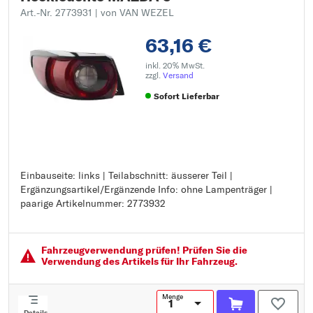
Art.-Nr. 2773931
| von VAN WEZEL
63,16 €
inkl. 20% MwSt.
zzgl.
Versand
Sofort Lieferbar
Einbauseite: links | Teilabschnitt: äusserer Teil |
Einbauseite: links
Ergänzungsartikel/Ergänzende Info: ohne Lampenträger |
Teilabschnitt: äusserer Teil
paarige Artikelnummer: 2773932
Ergänzungsartikel/Ergänzende Info: ohne Lampenträger
paarige Artikelnummer: 2773932
Fahrzeugver­wendung prüfen! Prüfen Sie die
Verwendung des Artikels für Ihr Fahrzeug.
Menge
Details