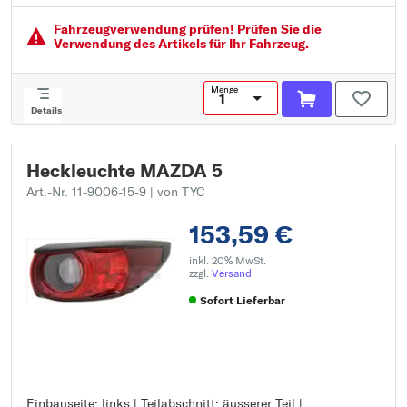
Ergänzungsartikel/Ergänzende Info: ohne Lampenträger
Fahrzeugver­wendung prüfen! Prüfen Sie die
Verwendung des Artikels für Ihr Fahrzeug.
Menge
Details
Heckleuchte MAZDA 5
Art.-Nr. 11-9006-15-9
| von TYC
153,59 €
inkl. 20% MwSt.
zzgl.
Versand
Sofort Lieferbar
Einbauseite: links | Teilabschnitt: äusserer Teil |
Einbauseite: links