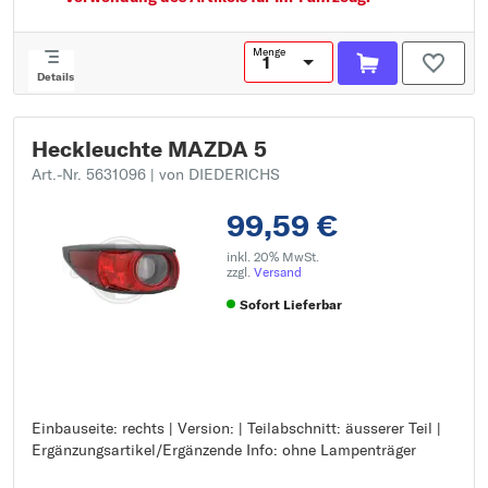
Menge
Details
Heckleuchte MAZDA 5
Art.-Nr. 5631096
| von DIEDERICHS
99,59 €
inkl. 20% MwSt.
zzgl.
Versand
Sofort Lieferbar
Einbauseite: rechts | Version: | Teilabschnitt: äusserer Teil |
Einbauseite: rechts
Ergänzungsartikel/Ergänzende Info: ohne Lampenträger
Version:
Teilabschnitt: äusserer Teil