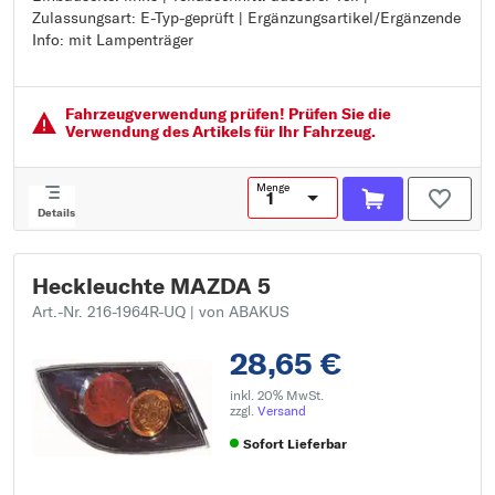
Zulassungsart: E-Typ-geprüft | Ergänzungsartikel/Ergänzende
Teilabschnitt: äusserer Teil
Info: mit Lampenträger
Zulassungsart: E-Typ-geprüft
Ergänzungsartikel/Ergänzende Info: mit Lampenträger
Fahrzeugver­wendung prüfen! Prüfen Sie die
Verwendung des Artikels für Ihr Fahrzeug.
Menge
Details
Heckleuchte MAZDA 5
Art.-Nr. 216-1964R-UQ
| von ABAKUS
28,65 €
inkl. 20% MwSt.
zzgl.
Versand
Sofort Lieferbar