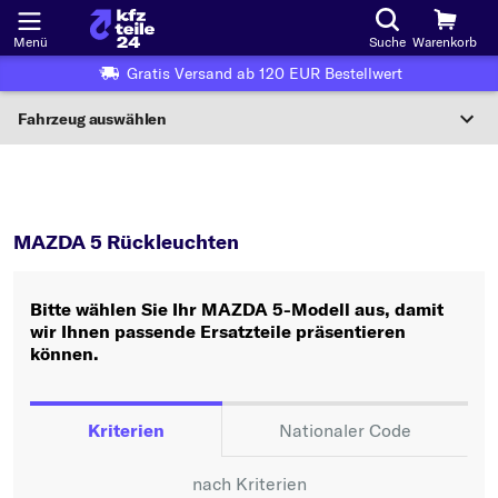
Menü
Suche
Warenkorb
Gratis Versand ab 120 EUR Bestellwert
Fahrzeug auswählen
Nationaler Code
5
Rückleuchten
Wo finde ich die?
MAZDA 5 Rückleuchten
Fahrzeug auswählen
Bitte wählen Sie Ihr MAZDA 5-Modell aus, damit
Oder
wir Ihnen passende Ersatzteile präsentieren
können.
Oder Fahrzeugauswahl nach Kriterien:
Hersteller wählen
Kriterien
Nationaler Code
Modell wählen
nach Kriterien