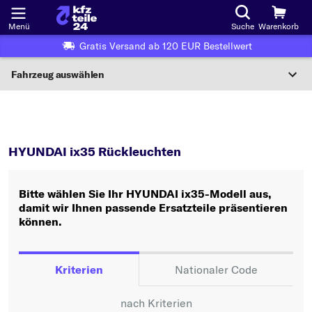
Menü
Suche
Warenkorb
Gratis Versand ab 120 EUR Bestellwert
Fahrzeug auswählen
Nationaler Code
ix35
Rückleuchten
Wo finde ich die?
HYUNDAI ix35 Rückleuchten
Fahrzeug auswählen
Bitte wählen Sie Ihr HYUNDAI ix35-Modell aus,
Oder
damit wir Ihnen passende Ersatzteile präsentieren
können.
Oder Fahrzeugauswahl nach Kriterien:
Hersteller wählen
Kriterien
Nationaler Code
Modell wählen
nach Kriterien