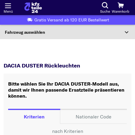
Menü
Suche
Warenkorb
Gratis Versand ab 120 EUR Bestellwert
Fahrzeug auswählen
Nationaler Code
DUSTER
Rückleuchten
Wo finde ich die?
DACIA DUSTER Rückleuchten
Fahrzeug auswählen
Bitte wählen Sie Ihr DACIA DUSTER-Modell aus,
Oder
damit wir Ihnen passende Ersatzteile präsentieren
können.
Oder Fahrzeugauswahl nach Kriterien:
Hersteller wählen
Kriterien
Nationaler Code
Modell wählen
nach Kriterien