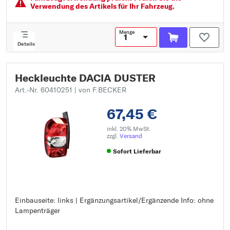
Verwendung des Artikels für Ihr Fahrzeug.
Menge
Details
Heckleuchte DACIA DUSTER
Art.-Nr. 60410251
| von F.BECKER
67,45 €
inkl. 20% MwSt.
zzgl.
Versand
Sofort Lieferbar
Einbauseite: links | Ergänzungsartikel/Ergänzende Info: ohne
Einbauseite: links
Lampenträger
Ergänzungsartikel/Ergänzende Info: ohne Lampenträger