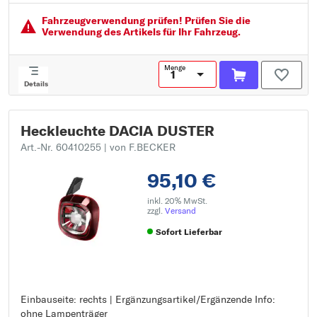
Fahrzeugver­wendung prüfen! Prüfen Sie die
Verwendung des Artikels für Ihr Fahrzeug.
Menge
Details
Heckleuchte DACIA DUSTER
Art.-Nr. 60410255
| von F.BECKER
95,10 €
inkl. 20% MwSt.
zzgl.
Versand
Sofort Lieferbar
Einbauseite: rechts | Ergänzungsartikel/Ergänzende Info:
Einbauseite: rechts
ohne Lampenträger
Ergänzungsartikel/Ergänzende Info: ohne Lampenträger