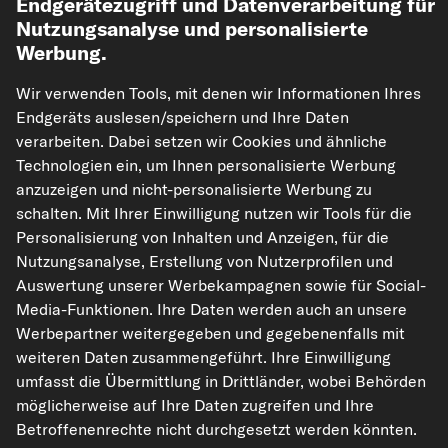
Endgerätezugriff und Datenverarbeitung für
Nutzungsanalyse und personalisierte
Werbung.
Wir verwenden Tools, mit denen wir Informationen Ihres
Endgeräts auslesen/speichern und Ihre Daten
verarbeiten. Dabei setzen wir Cookies und ähnliche
Technologien ein, um Ihnen personalisierte Werbung
kfzteile24.de
carpardoo.nl
carpardoo.fr
anzuzeigen und nicht-personalisierte Werbung zu
carpardoo.dk
schalten. Mit Ihrer Einwilligung nutzen wir Tools für die
Personalisierung von Inhalten und Anzeigen, für die
Nutzungsanalyse, Erstellung von Nutzerprofilen und
Auswertung unserer Werbekampagnen sowie für Social-
Die hier dargestellten Daten, insbesondere die gesamte Datenbank, dürfen
Media-Funktionen. Ihre Daten werden auch an unsere
nicht vervielfältigt werden. Die Vervielfältigung und Verbreitung der Daten und
Werbepartner weitergegeben und gegebenenfalls mit
der Datenbank ohne vorherige Einwilligung von TecAlliance und/oder die
Einbeziehung Dritter in solche Aktivitäten ist streng verboten. Jegliche
weiteren Daten zusammengeführt. Ihre Einwilligung
unautorisierte Nutzung von Inhalten stellt eine Verletzung des Urheberrechts
umfasst die Übermittlung in Drittländer, wobei Behörden
dar und kann rechtliche Schritte nach sich ziehen.
möglicherweise auf Ihre Daten zugreifen und Ihre
Vertrag widerrufen
Betroffenenrechte nicht durchgesetzt werden könnten.