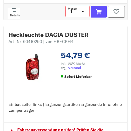
Menge
Details
Heckleuchte DACIA DUSTER
Art.-Nr. 60410250
| von F.BECKER
54,79 €
inkl. 20% MwSt.
zzgl.
Versand
Sofort Lieferbar
Einbauseite: links | Ergänzungsartikel/Ergänzende Info: ohne
Einbauseite: links
Lampenträger
Ergänzungsartikel/Ergänzende Info: ohne Lampenträger
Fahrzeugver­wendung prüfen! Prüfen Sie die