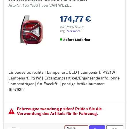
Art.-Nr. 1557936
| von VAN WEZEL
174,77 €
inkl. 20% MwSt.
zzgl.
Versand
Sofort Lieferbar
Einbauseite: rechts | Lampenart: LED | Lampenart: PY21W |
Einbauseite: rechts
Lampenart: P21W | Ergänzungsartikel/Ergänzende Info: ohne
Lampenart: LED
Lampenträger | für Facelift: | paarige Artikelnummer:
Lampenart: PY21W
1557935
Lampenart: P21W
Ergänzungsartikel/Ergänzende Info: ohne Lampenträger
für Facelift:
paarige Artikelnummer: 1557935
Fahrzeugver­wendung prüfen! Prüfen Sie die
Verwendung des Artikels für Ihr Fahrzeug.
Menge