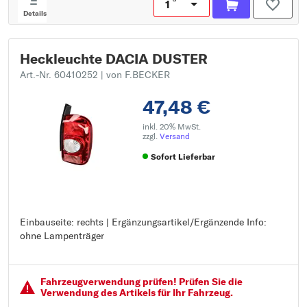
Details
Heckleuchte DACIA DUSTER
Art.-Nr. 60410252
| von F.BECKER
47,48 €
inkl. 20% MwSt.
zzgl.
Versand
Sofort Lieferbar
Einbauseite: rechts | Ergänzungsartikel/Ergänzende Info:
Einbauseite: rechts
ohne Lampenträger
Ergänzungsartikel/Ergänzende Info: ohne Lampenträger
Fahrzeugver­wendung prüfen! Prüfen Sie die
Verwendung des Artikels für Ihr Fahrzeug.