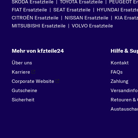
SKODA Ersatzteile
|
TOYOTA Ersatzteile
|
PEUGEOT Ers
PEUGEOT
FIAT Ersatzteile
|
SEAT Ersatzteile
|
HYUNDAI Ersatzte
PORSCHE
CITROËN Ersatzteile
|
NISSAN Ersatzteile
|
KIA Ersatz
R
MITSUBISHI Ersatzteile
|
VOLVO Ersatzteile
RENAULT
S
Mehr von kfzteile24
Hilfe & Su
SEAT
SKODA
Über uns
Kontakt
SMART
Karriere
FAQs
SUBARU
Corporate Website
Zahlung
Gutscheine
SUZUKI
Versandinfo
Sicherheit
Retouren & 
T
Austauschar
TOYOTA
V
VOLVO
VW