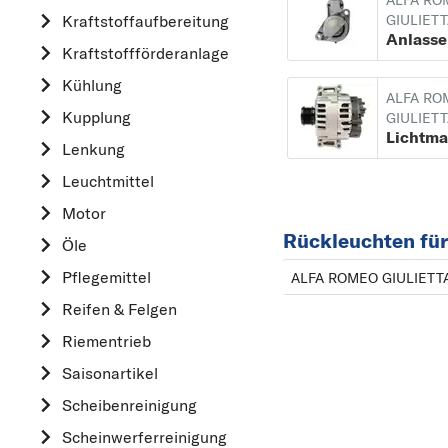
ALFA RO
Kraftstoff­aufbereitung
GIULIET
AUDI
Anlasse
Kraftstoff­förderanlage
B
Kühlung
BMW
ALFA RO
Kupplung
C
GIULIET
Lichtma
CHEVROLET
Lenkung
CITROËN
Leuchtmittel
D
Motor
Rückleuchten fü
DACIA
Öle
DAIHATSU
Pflegemittel
ALFA ROMEO GIULIETTA
F
Reifen & Felgen
FIAT
Riementrieb
FORD
Saisonartikel
H
Scheibenreinigung
HONDA
Scheinwerferreinigung