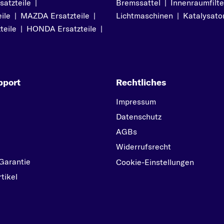
atzteile
|
Bremssattel
|
Innenraumfilte
ile
|
MAZDA Ersatzteile
|
Lichtmaschinen
|
Katalysato
teile
|
HONDA Ersatzteile
|
pport
Rechtliches
Impressum
Datenschutz
AGBs
Widerrufsrecht
Garantie
Cookie-Einstellungen
tikel