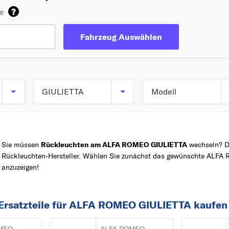
de
Fahrzeug Auswählen
GIULIETTA
Modell
GIULIETTA (940_) a
TOP 5 SERIEN
147
04/2010
Sie müssen
Rückleuchten am ALFA ROMEO GIULIETTA
wechseln? Da
156
Rückleuchten-Hersteller. Wählen Sie zunächst das gewünschte ALFA
Z
GIULIETTA
anzuzeigen!
SPIDER
159
 Ersatzteile für ALFA ROMEO GIULIETTA kaufen
1
145