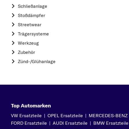
HYUNDAI
Schließanlage
K
Stoßdämpfer
KIA
Streetwear
L
Trägersysteme
LAND ROVER
Werkzeug
M
Zubehör
MAZDA
Zünd-/Glühanlage
MERCEDES-BEN
MINI
MITSUBISHI
N
NISSAN
Top Automarken
O
VW Ersatzteile
|
OPEL Ersatzteile
|
MERCEDES-BENZ Er
OPEL
FORD Ersatzteile
|
AUDI Ersatzteile
|
BMW Ersatzteile
P