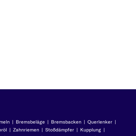
meln
|
Bremsbeläge
|
Bremsbacken
|
Querlenker
|
röl
|
Zahnriemen
|
Stoßdämpfer
|
Kupplung
|