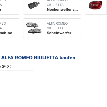
MEO
ALFA ROMEO
TA
GIULIETTA
147
r
Nockenwellensensor
156
159
MEO
ALFA ROMEO
166
TA
GIULIETTA
schine
Scheinwerfer
G
GIULIETTA
GT
r ALFA ROMEO GIULIETTA kaufen
M
MITO
 (940_)
S
SPIDER