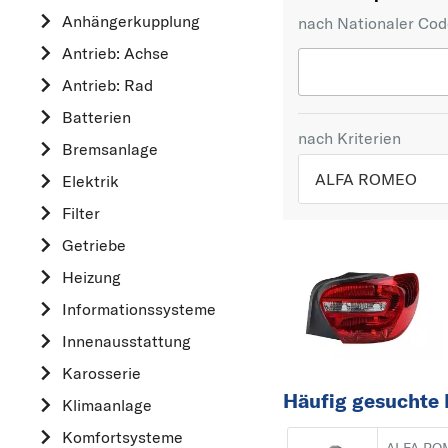
Anhängerkupplung
nach Nationaler Co
Antrieb: Achse
Antrieb: Rad
Batterien
nach Kriterien
Bremsanlage
ALFA ROMEO
Elektrik
Filter
TOP 5 HERSTELLER
Getriebe
VW
Heizung
OPEL
Informationssysteme
MERCEDES-BEN
Innenausstattung
FORD
Karosserie
AUDI
Häufig gesuchte
Klimaanlage
A
Komfortsysteme
ALFA ROMEO