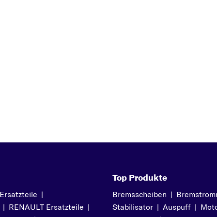
Z
Top Produkte
satzteile
|
Bremsscheiben
|
Bremstrom
|
RENAULT Ersatzteile
|
Stabilisator
|
Auspuff
|
Moto