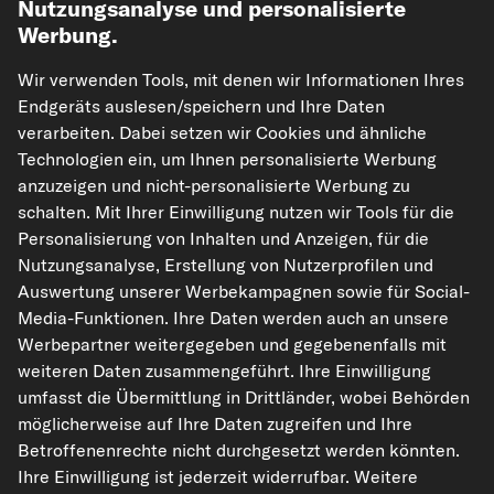
Nutzungsanalyse und personalisierte
Werbung.
Wir verwenden Tools, mit denen wir Informationen Ihres
Endgeräts auslesen/speichern und Ihre Daten
verarbeiten. Dabei setzen wir Cookies und ähnliche
Technologien ein, um Ihnen personalisierte Werbung
kfzteile24.de
carpardoo.nl
carpardoo.fr
anzuzeigen und nicht-personalisierte Werbung zu
carpardoo.dk
schalten. Mit Ihrer Einwilligung nutzen wir Tools für die
Personalisierung von Inhalten und Anzeigen, für die
Nutzungsanalyse, Erstellung von Nutzerprofilen und
Auswertung unserer Werbekampagnen sowie für Social-
Die hier dargestellten Daten, insbesondere die gesamte Datenbank, dürfen
Media-Funktionen. Ihre Daten werden auch an unsere
nicht vervielfältigt werden. Die Vervielfältigung und Verbreitung der Daten und
der Datenbank ohne vorherige Einwilligung von TecAlliance und/oder die
Werbepartner weitergegeben und gegebenenfalls mit
Einbeziehung Dritter in solche Aktivitäten ist streng verboten. Jegliche
weiteren Daten zusammengeführt. Ihre Einwilligung
unautorisierte Nutzung von Inhalten stellt eine Verletzung des Urheberrechts
dar und kann rechtliche Schritte nach sich ziehen.
umfasst die Übermittlung in Drittländer, wobei Behörden
möglicherweise auf Ihre Daten zugreifen und Ihre
Vertrag widerrufen
Betroffenenrechte nicht durchgesetzt werden könnten.
Ihre Einwilligung ist jederzeit widerrufbar. Weitere