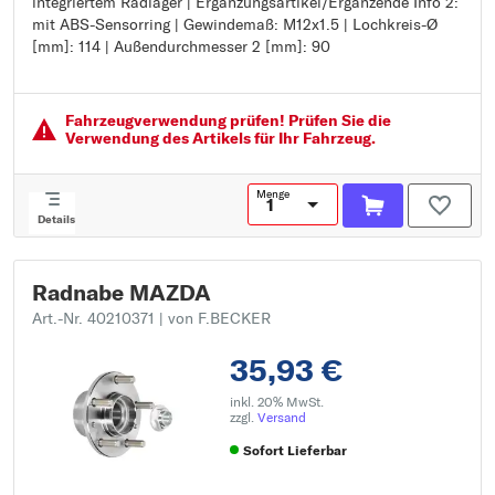
integriertem Radlager | Ergänzungsartikel/Ergänzende Info 2:
Felge Lochzahl: 5
mit ABS-Sensorring | Gewindemaß: M12x1.5 | Lochkreis-Ø
Zähnezahl ABS-Ring: 44
[mm]: 114 | Außendurchmesser 2 [mm]: 90
Ergänzungsartikel/Ergänzende Info 2: mit integriertem
Radlager
Ergänzungsartikel/Ergänzende Info 2: mit ABS-Sensorring
Gewindemaß: M12x1.5
Fahrzeugver­wendung prüfen! Prüfen Sie die
Lochkreis-Ø [mm]: 114
Verwendung des Artikels für Ihr Fahrzeug.
Außendurchmesser 2 [mm]: 90
Menge
Details
Radnabe MAZDA
Art.-Nr. 40210371
| von F.BECKER
35,93 €
inkl. 20% MwSt.
zzgl.
Versand
Sofort Lieferbar