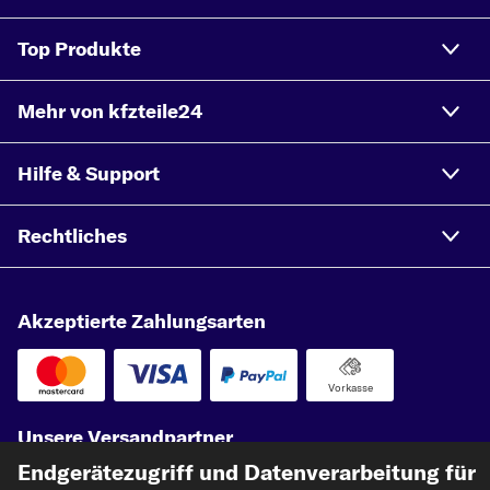
MAZDA 323 C
MAZDA 121
Top Produkte
MAZDA TRIBUTE
Mehr von kfzteile24
MAZDA MPV
MAZDA RX-8
Hilfe & Support
MAZDA MX-3
MAZDA B-SERIE
Rechtliches
MAZDA BT-50
Akzeptierte Zahlungsarten
Vorkasse
Unsere Versandpartner
Endgerätezugriff und Datenverarbeitung für