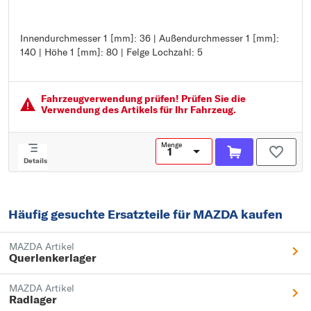
Innendurchmesser 1 [mm]: 36 | Außendurchmesser 1 [mm]:
Innendurchmesser 1 [mm]: 36
140 | Höhe 1 [mm]: 80 | Felge Lochzahl: 5
Außendurchmesser 1 [mm]: 140
Höhe 1 [mm]: 80
Felge Lochzahl: 5
Fahrzeugver­wendung prüfen! Prüfen Sie die
Verwendung des Artikels für Ihr Fahrzeug.
Menge
Details
Häufig gesuchte Ersatzteile für MAZDA kaufen
MAZDA Artikel
Querlenkerlager
MAZDA Artikel
Radlager