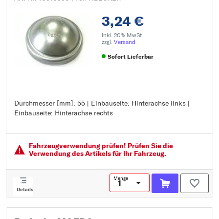
3,24 €
inkl. 20% MwSt.
zzgl.
Versand
Sofort Lieferbar
Durchmesser [mm]: 55 | Einbauseite: Hinterachse links |
Durchmesser [mm]: 55
Einbauseite: Hinterachse rechts
Einbauseite: Hinterachse links
Einbauseite: Hinterachse rechts
Fahrzeugver­wendung prüfen! Prüfen Sie die
Verwendung des Artikels für Ihr Fahrzeug.
Menge
Details