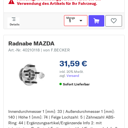
Verwendung des Artikels für Ihr Fahrzeug.
Menge
Details
Radnabe MAZDA
Art.-Nr. 40210118
| von F.BECKER
31,59 €
inkl. 20% MwSt.
zzgl.
Versand
Sofort Lieferbar
Innendurchmesser 1 [mm]: 33 | Außendurchmesser 1 [mm]:
Innendurchmesser 1 [mm]: 33
140 | Höhe 1 [mm]: 74 | Felge Lochzahl: 5 | Zähnezahl ABS-
Außendurchmesser 1 [mm]: 140
Ring: 44 | Ergänzungsartikel/Ergänzende Info 2: mit
Höhe 1 [mm]: 74