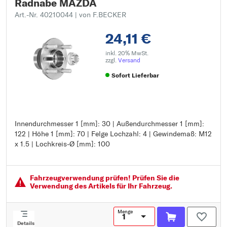
Radnabe MAZDA
Art.-Nr. 40210044
| von F.BECKER
24,11 €
inkl. 20% MwSt.
zzgl.
Versand
Sofort Lieferbar
Innendurchmesser 1 [mm]: 30 | Außendurchmesser 1 [mm]:
Innendurchmesser 1 [mm]: 30
122 | Höhe 1 [mm]: 70 | Felge Lochzahl: 4 | Gewindemaß: M12
Außendurchmesser 1 [mm]: 122
x 1.5 | Lochkreis-Ø [mm]: 100
Höhe 1 [mm]: 70
Felge Lochzahl: 4
Gewindemaß: M12 x 1.5
Lochkreis-Ø [mm]: 100
Fahrzeugver­wendung prüfen! Prüfen Sie die
Verwendung des Artikels für Ihr Fahrzeug.
Menge
Details