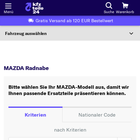
Menü
Suche
Warenkorb
Gratis Versand ab 120 EUR Bestellwert
Fahrzeug auswählen
Nationaler Code
MAZDA
Radnabe
Wo finde ich die?
MAZDA Radnabe
Fahrzeug auswählen
Bitte wählen Sie Ihr MAZDA-Modell aus, damit wir
Oder
Ihnen passende Ersatzteile präsentieren können.
Oder Fahrzeugauswahl nach Kriterien:
Hersteller wählen
Kriterien
Nationaler Code
Modell wählen
nach Kriterien