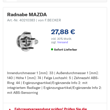
Radnabe MAZDA
Art.-Nr. 40210383
| von F.BECKER
27,88 €
inkl. 20% MwSt.
zzgl.
Versand
Sofort Lieferbar
Innendurchmesser 1 [mm]: 33 | Außendurchmesser 1 [mm]:
Innendurchmesser 1 [mm]: 33
140 | Höhe 1 [mm]: 74 | Felge Lochzahl: 5 | Zähnezahl ABS-
Außendurchmesser 1 [mm]: 140
Ring: 44 | Ergänzungsartikel/Ergänzende Info 2: mit
Höhe 1 [mm]: 74
integriertem Radlager | Ergänzungsartikel/Ergänzende Info 2:
Felge Lochzahl: 5
mit ABS-Sensorring
Zähnezahl ABS-Ring: 44
Ergänzungsartikel/Ergänzende Info 2: mit integriertem
Radlager
Ergänzungsartikel/Ergänzende Info 2: mit ABS-Sensorring
Fahrzeugver­wendung prüfen! Prüfen Sie die