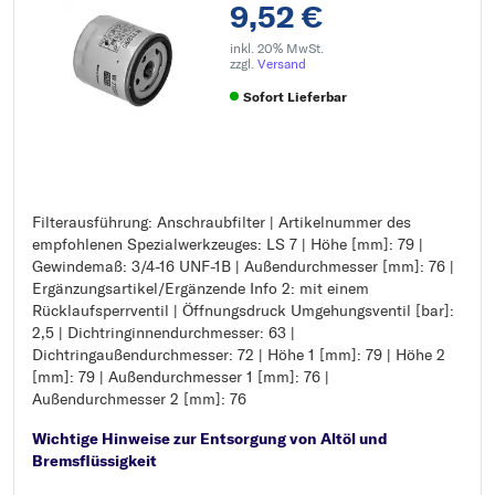
9,52 €
inkl. 20% MwSt.
zzgl.
Versand
Sofort Lieferbar
Filterausführung: Anschraubfilter | Artikelnummer des
Filterausführung: Anschraubfilter
empfohlenen Spezialwerkzeuges: LS 7 | Höhe [mm]: 79 |
Artikelnummer des empfohlenen Spezialwerkzeuges: LS 7
Gewindemaß: 3/4-16 UNF-1B | Außendurchmesser [mm]: 76 |
Höhe [mm]: 79
Ergänzungsartikel/Ergänzende Info 2: mit einem
Gewindemaß: 3/4-16 UNF-1B
Rücklaufsperrventil | Öffnungsdruck Umgehungsventil [bar]:
Außendurchmesser [mm]: 76
2,5 | Dichtringinnendurchmesser: 63 |
Ergänzungsartikel/Ergänzende Info 2: mit einem
Dichtringaußendurchmesser: 72 | Höhe 1 [mm]: 79 | Höhe 2
Rücklaufsperrventil
[mm]: 79 | Außendurchmesser 1 [mm]: 76 |
Öffnungsdruck Umgehungsventil [bar]: 2,5
Außendurchmesser 2 [mm]: 76
Dichtringinnendurchmesser: 63
Dichtringaußendurchmesser: 72
Wichtige Hinweise zur Entsorgung von Altöl und
Höhe 1 [mm]: 79
Bremsflüssigkeit
Höhe 2 [mm]: 79
Außendurchmesser 1 [mm]: 76