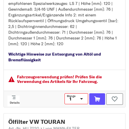
empfohlenen Spezialwerkzeuges: LS 7 | Höhe [mm]: 120 |
Artikelnummer des empfohlenen Spezialwerkzeuges: LS 7
Gewindemaß: 3/4-16 UNF | Außendurchmesser [mm]: 76 |
Höhe [mm]: 120
Ergänzungsartikel/Ergänzende Info 2: mit einem
Gewindemaß: 3/4-16 UNF
Rücklaufsperrventil | Öffnungsdruck Umgehungsventil [bar]:
Außendurchmesser [mm]: 76
2,5 | Dichtringinnendurchmesser: 62 |
Ergänzungsartikel/Ergänzende Info 2: mit einem
Dichtringaußendurchmesser: 71 | Durchmesser [mm]: 76 |
Rücklaufsperrventil
Durchmesser 1 [mm]: 76 | Durchmesser 2 [mm]: 76 | Höhe 1
Öffnungsdruck Umgehungsventil [bar]: 2,5
[mm]: 120 | Höhe 2 [mm]: 120
Dichtringinnendurchmesser: 62
Dichtringaußendurchmesser: 71
Wichtige Hinweise zur Entsorgung von Altöl und
Durchmesser [mm]: 76
Bremsflüssigkeit
Durchmesser 1 [mm]: 76
Durchmesser 2 [mm]: 76
Höhe 1 [mm]: 120
Fahrzeugver­wendung prüfen! Prüfen Sie die
Höhe 2 [mm]: 120
Verwendung des Artikels für Ihr Fahrzeug.
Menge
Details
Ölfilter VW TOURAN
Art.-Nr. HU 7020 z
| von MANN-FILTER