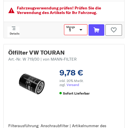
Außendurchmesser 2 [mm]: 76
Fahrzeugver­wendung prüfen! Prüfen Sie die
Verwendung des Artikels für Ihr Fahrzeug.
Menge
Details
Ölfilter VW TOURAN
Art.-Nr. W 719/30
| von MANN-FILTER
9,78 €
inkl. 20% MwSt.
zzgl.
Versand
Sofort Lieferbar
Filterausführung: Anschraubfilter | Artikelnummer des
Filterausführung: Anschraubfilter