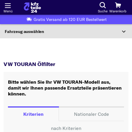
Menü
Suche
Warenkorb
Gratis Versand ab 120 EUR Bestellwert
Fahrzeug auswählen
Nationaler Code
TOURAN
Ölfilter
Wo finde ich die?
VW TOURAN Ölfilter
Fahrzeug auswählen
Bitte wählen Sie Ihr VW TOURAN-Modell aus,
Oder
damit wir Ihnen passende Ersatzteile präsentieren
können.
Oder Fahrzeugauswahl nach Kriterien:
Hersteller wählen
Kriterien
Nationaler Code
Modell wählen
nach Kriterien