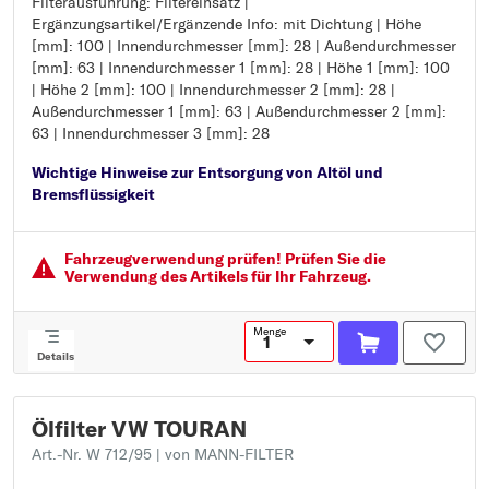
Filterausführung: Filtereinsatz |
Filterausführung: Filtereinsatz
Ergänzungsartikel/Ergänzende Info: mit Dichtung | Höhe
Ergänzungsartikel/Ergänzende Info: mit Dichtung
[mm]: 100 | Innendurchmesser [mm]: 28 | Außendurchmesser
Höhe [mm]: 100
[mm]: 63 | Innendurchmesser 1 [mm]: 28 | Höhe 1 [mm]: 100
Innendurchmesser [mm]: 28
| Höhe 2 [mm]: 100 | Innendurchmesser 2 [mm]: 28 |
Außendurchmesser [mm]: 63
Außendurchmesser 1 [mm]: 63 | Außendurchmesser 2 [mm]:
Innendurchmesser 1 [mm]: 28
63 | Innendurchmesser 3 [mm]: 28
Höhe 1 [mm]: 100
Höhe 2 [mm]: 100
Wichtige Hinweise zur Entsorgung von Altöl und
Innendurchmesser 2 [mm]: 28
Bremsflüssigkeit
Außendurchmesser 1 [mm]: 63
Außendurchmesser 2 [mm]: 63
Innendurchmesser 3 [mm]: 28
Fahrzeugver­wendung prüfen! Prüfen Sie die
Verwendung des Artikels für Ihr Fahrzeug.
Menge
Details
Ölfilter VW TOURAN
Art.-Nr. W 712/95
| von MANN-FILTER