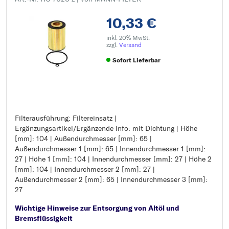
10,33 €
inkl. 20% MwSt.
zzgl.
Versand
Sofort Lieferbar
Filterausführung: Filtereinsatz |
Filterausführung: Filtereinsatz
Ergänzungsartikel/Ergänzende Info: mit Dichtung | Höhe
Ergänzungsartikel/Ergänzende Info: mit Dichtung
[mm]: 104 | Außendurchmesser [mm]: 65 |
Höhe [mm]: 104
Außendurchmesser 1 [mm]: 65 | Innendurchmesser 1 [mm]:
Außendurchmesser [mm]: 65
27 | Höhe 1 [mm]: 104 | Innendurchmesser [mm]: 27 | Höhe 2
Außendurchmesser 1 [mm]: 65
[mm]: 104 | Innendurchmesser 2 [mm]: 27 |
Innendurchmesser 1 [mm]: 27
Außendurchmesser 2 [mm]: 65 | Innendurchmesser 3 [mm]:
Höhe 1 [mm]: 104
27
Innendurchmesser [mm]: 27
Höhe 2 [mm]: 104
Wichtige Hinweise zur Entsorgung von Altöl und
Innendurchmesser 2 [mm]: 27
Bremsflüssigkeit
Außendurchmesser 2 [mm]: 65