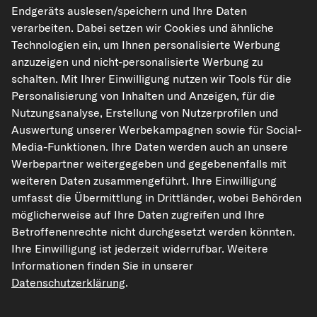
Endgeräts auslesen/speichern und Ihre Daten
verarbeiten. Dabei setzen wir Cookies und ähnliche
Technologien ein, um Ihnen personalisierte Werbung
kfzteile24.de
carpardoo.nl
carpardoo.fr
anzuzeigen und nicht-personalisierte Werbung zu
carpardoo.dk
schalten. Mit Ihrer Einwilligung nutzen wir Tools für die
Personalisierung von Inhalten und Anzeigen, für die
Nutzungsanalyse, Erstellung von Nutzerprofilen und
Auswertung unserer Werbekampagnen sowie für Social-
Die hier dargestellten Daten, insbesondere die gesamte Datenbank, dürfen
Media-Funktionen. Ihre Daten werden auch an unsere
nicht vervielfältigt werden. Die Vervielfältigung und Verbreitung der Daten und
der Datenbank ohne vorherige Einwilligung von TecAlliance und/oder die
Werbepartner weitergegeben und gegebenenfalls mit
Einbeziehung Dritter in solche Aktivitäten ist streng verboten. Jegliche
weiteren Daten zusammengeführt. Ihre Einwilligung
unautorisierte Nutzung von Inhalten stellt eine Verletzung des Urheberrechts
dar und kann rechtliche Schritte nach sich ziehen.
umfasst die Übermittlung in Drittländer, wobei Behörden
möglicherweise auf Ihre Daten zugreifen und Ihre
Vertrag widerrufen
Betroffenenrechte nicht durchgesetzt werden könnten.
Ihre Einwilligung ist jederzeit widerrufbar. Weitere
Informationen finden Sie in unserer
© 2026 kfzteile24 GmbH - Alle Rechte vorbehalten.
Datenschutzerklärung
.