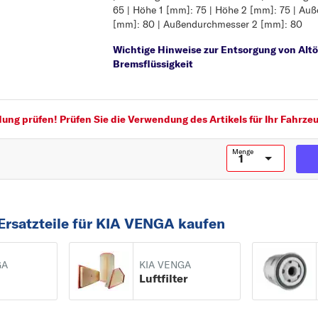
65 | Höhe 1 [mm]: 75 | Höhe 2 [mm]: 75 | Au
Rücklaufsperrventil
[mm]: 80 | Außendurchmesser 2 [mm]: 80
Öffnungsdruck Umgehungsventil [bar]: 1,0
Dichtringinnendurchmesser: 57
Wichtige Hinweise zur Entsorgung von Altö
Dichtringaußendurchmesser: 65
Bremsflüssigkeit
Höhe 1 [mm]: 75
Höhe 2 [mm]: 75
Außendurchmesser 1 [mm]: 80
Außendurchmesser 2 [mm]: 80
ng prüfen! Prüfen Sie die Verwendung des Artikels für Ihr Fahrzeu
Menge
Ersatzteile für KIA VENGA kaufen
GA
KIA VENGA
Luftfilter