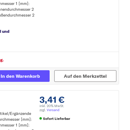
hmesser 1 [mm]:
Innendurchmesser 2
Zur Detailseite
Außendurchmesser 2
l und
g.
In den Warenkorb
Auf den Merkzettel
3,41 €
inkl. 20% MwSt.
zzgl.
Versand
rtikel/Ergänzende
Sofort Lieferbar
durchmesser [mm]:
tung
hmesser 1 [mm]: