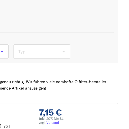
Typ
nau richtig. Wir führen viele namhafte Ölfilter-Hersteller.
ende Artikel anzuzeigen!
7,15 €
inkl. 20% MwSt.
zzgl.
Versand
: 75 |