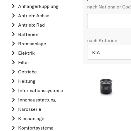
Anhängerkupplung
nach Nationaler Co
Antrieb: Achse
Antrieb: Rad
Batterien
nach Kriterien
Bremsanlage
KIA
Elektrik
Filter
TOP 5 HERSTELLER
Getriebe
VW
Heizung
OPEL
Informationssysteme
MERCEDES-BEN
Innenausstattung
FORD
Karosserie
AUDI
Klimaanlage
A
Komfortsysteme
ALFA ROMEO