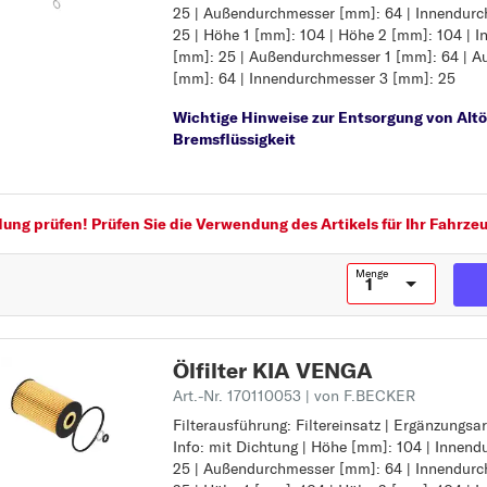
25 | Außendurchmesser [mm]: 64 | Innendurc
Höhe [mm]: 104
25 | Höhe 1 [mm]: 104 | Höhe 2 [mm]: 104 | 
Innendurchmesser [mm]: 25
[mm]: 25 | Außendurchmesser 1 [mm]: 64 | 
Außendurchmesser [mm]: 64
[mm]: 64 | Innendurchmesser 3 [mm]: 25
Innendurchmesser 1 [mm]: 25
Höhe 1 [mm]: 104
Wichtige Hinweise zur Entsorgung von Altö
Höhe 2 [mm]: 104
Bremsflüssigkeit
Innendurchmesser 2 [mm]: 25
Außendurchmesser 1 [mm]: 64
Außendurchmesser 2 [mm]: 64
Innendurchmesser 3 [mm]: 25
ng prüfen! Prüfen Sie die Verwendung des Artikels für Ihr Fahrzeu
Menge
Ölfilter KIA VENGA
Art.-Nr. 170110053
| von F.BECKER
Filterausführung: Filtereinsatz | Ergänzungsa
Filterausführung: Filtereinsatz
Info: mit Dichtung | Höhe [mm]: 104 | Innen
Ergänzungsartikel/Ergänzende Info: mit Dich
25 | Außendurchmesser [mm]: 64 | Innendurc
Höhe [mm]: 104