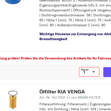
Gewindemaß: M20x1.5 | Außendurchmesser [
Höhe [mm]: 75
R
Ergänzungsartikel/Ergänzende Info 2: mit ei
Gewindemaß: M20x1.5
RIO
Rücklaufsperrventil | Öffnungsdruck Umgehung
Außendurchmesser [mm]: 80
| Dichtringinnendurchmesser: 58 | Dichtring
Ergänzungsartikel/Ergänzende Info 2: mit ei
S
65 | Höhe 1 [mm]: 75 | Höhe 2 [mm]: 75 | Au
Rücklaufsperrventil
SEPHIA
[mm]: 80 | Außendurchmesser 2 [mm]: 80
Öffnungsdruck Umgehungsventil [bar]: 1,0
Dichtringinnendurchmesser: 58
SHUMA
Wichtige Hinweise zur Entsorgung von Altö
Dichtringaußendurchmesser: 65
Bremsflüssigkeit
SORENTO
Höhe 1 [mm]: 75
Höhe 2 [mm]: 75
SOUL
Außendurchmesser 1 [mm]: 80
Z
SPORTAGE
Außendurchmesser 2 [mm]: 80
ng prüfen! Prüfen Sie die Verwendung des Artikels für Ihr Fahrzeu
V
VENGA
Menge
Ölfilter KIA VENGA
Art.-Nr. HU 7001 x
| von MANN-FILTER
Filterausführung: Filtereinsatz | Ergänzungsa
Filterausführung: Filtereinsatz
Info: mit Dichtung | Höhe [mm]: 104 | Innen
Ergänzungsartikel/Ergänzende Info: mit Dich