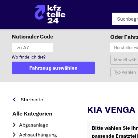
Nationaler Code
Oder Fahrz
Hersteller w
Wo finde ich die?
Modell wähl
Fahrzeug auswählen
Typ wählen
VE
Startseite
KIA VENGA Ö
Alle Kategorien
Abgasanlage
Bitte wählen Sie I
Achsaufhängung
passende Ersatztei