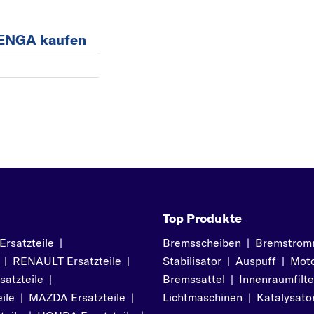
 VENGA kaufen
Top Produkte
satzteile
|
Bremsscheiben
|
Bremstrom
|
RENAULT Ersatzteile
|
Stabilisator
|
Auspuff
|
Moto
atzteile
|
Bremssattel
|
Innenraumfilte
ile
|
MAZDA Ersatzteile
|
Lichtmaschinen
|
Katalysato