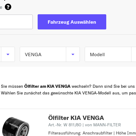
de
Fahrzeug Auswählen
VENGA
Modell
VENGA (YN) ab
TOP 5 SERIEN
PICANTO
02/2010
Sie müssen
Ölfilter am KIA VENGA
wechseln? Dann sind Sie bei uns ge
SPORTAGE
Wählen Sie zunächst das gewünschte KIA VENGA-Modell aus, um pass
Z
CEE D
RIO
SORENTO
Ölfilter KIA VENGA
C
Art.-Nr. W 811/80
| von MANN-FILTER
Filterausführung: Anschraubfilter | Höhe [mm]
Filterausführung: Anschraubfilter
CARENS