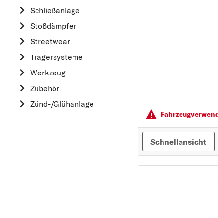
HYUNDAI
Schließanlage
K
Stoßdämpfer
KIA
Streetwear
L
Trägersysteme
LAND ROVER
Werkzeug
M
Zubehör
MAZDA
Zünd-/Glühanlage
MERCEDES-BEN
Fahrzeugver­wendu
MINI
MITSUBISHI
Schnellansicht
N
NISSAN
O
OPEL
P