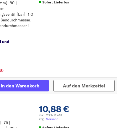
Sofort Lieferbar
mm]: 80 |
nem
sventil [bar]: 1,0
Zur Detailseite
außendurchmesser:
nem
ßendurchmesser 1
l und
g.
In den Warenkorb
Auf den Merkzettel
10,88 €
inkl. 20% MwSt.
zzgl.
Versand
: 75 |
Sofort Lieferbar