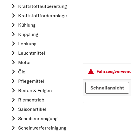
Kraftstoff­aufbereitung
AUDI
Kraftstoff­förderanlage
B
Kühlung
BMW
Kupplung
C
CHEVROLET
Lenkung
CITROËN
Leuchtmittel
D
Motor
DACIA
Öle
Fahrzeugver­wendu
DAIHATSU
Pflegemittel
Schnellansicht
F
Reifen & Felgen
FIAT
Riementrieb
FORD
Saisonartikel
H
Scheibenreinigung
HONDA
Scheinwerferreinigung