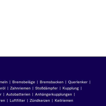
meln
|
Bremsbeläge
|
Bremsbacken
|
Querlenker
|
röl
|
Zahnriemen
|
Stoßdämpfer
|
Kupplung
|
r
|
Autobatterien
|
Anhängerkupplungen
|
ren
|
Luftfilter
|
Zündkerzen
|
Keilriemen