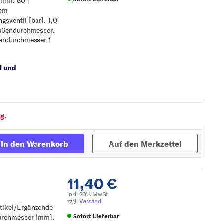
mm]: 80 |
nem
sventil [bar]: 1,0
Zur Detailseite
außendurchmesser:
nem
ßendurchmesser 1
l und
g.
In den Warenkorb
Auf den Merkzettel
11,40 €
inkl. 20% MwSt.
zzgl.
Versand
rtikel/Ergänzende
Sofort Lieferbar
durchmesser [mm]:
tung