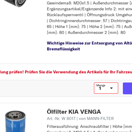
Gewindemaß: M20x1.5 | Außendurchmesser [
Höhe [mm]: 75
CARNIVAL
Ergänzungsartikel/Ergänzende Info 2: mit ei
Gewindemaß: M20x1.5
Rücklaufsperrventil | Öffnungsdruck Umgehung
Außendurchmesser [mm]: 80
CARNIVAL / GRAND
| Dichtringinnendurchmesser: 57 | Dichtring
Ergänzungsartikel/Ergänzende Info 2: mit ei
CARNIVAL
65 | Höhe 1 [mm]: 75 | Höhe 2 [mm]: 75 | Au
Rücklaufsperrventil
[mm]: 80 | Außendurchmesser 2 [mm]: 80
Öffnungsdruck Umgehungsventil [bar]: 1,0
CEE D
Dichtringinnendurchmesser: 57
CERATO
Wichtige Hinweise zur Entsorgung von Altö
Dichtringaußendurchmesser: 65
Bremsflüssigkeit
Höhe 1 [mm]: 75
M
Höhe 2 [mm]: 75
MAGENTIS
Außendurchmesser 1 [mm]: 80
Außendurchmesser 2 [mm]: 80
O
ng prüfen! Prüfen Sie die Verwendung des Artikels für Ihr Fahrzeu
OPTIMA
Menge
P
PICANTO
PRIDE
Ölfilter KIA VENGA
PRO CEE D
Art.-Nr. W 8017
| von MANN-FILTER
PRO CEE´D
Filterausführung: Anschraubfilter | Höhe [mm]
Filterausführung: Anschraubfilter