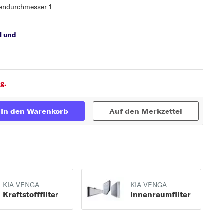
ßendurchmesser 1
l und
g.
In den Warenkorb
Auf den Merkzettel
KIA VENGA
KIA VENGA
Kraftstofffilter
Innenraumfilter