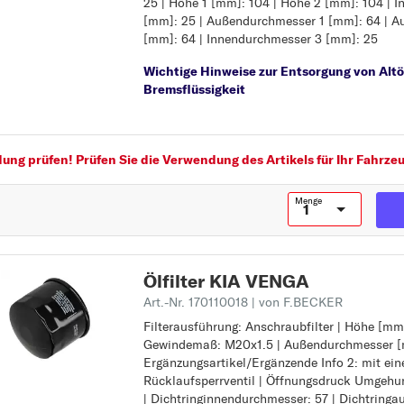
25 | Höhe 1 [mm]: 104 | Höhe 2 [mm]: 104 | 
Innendurchmesser [mm]: 25
[mm]: 25 | Außendurchmesser 1 [mm]: 64 | 
Außendurchmesser [mm]: 64
[mm]: 64 | Innendurchmesser 3 [mm]: 25
Innendurchmesser 1 [mm]: 25
Höhe 1 [mm]: 104
Wichtige Hinweise zur Entsorgung von Altö
Höhe 2 [mm]: 104
Bremsflüssigkeit
Innendurchmesser 2 [mm]: 25
Außendurchmesser 1 [mm]: 64
Außendurchmesser 2 [mm]: 64
Innendurchmesser 3 [mm]: 25
ng prüfen! Prüfen Sie die Verwendung des Artikels für Ihr Fahrzeu
Menge
Ölfilter KIA VENGA
Art.-Nr. 170110018
| von F.BECKER
Filterausführung: Anschraubfilter | Höhe [mm]
Filterausführung: Anschraubfilter
Gewindemaß: M20x1.5 | Außendurchmesser [
Höhe [mm]: 75
Ergänzungsartikel/Ergänzende Info 2: mit ei
Gewindemaß: M20x1.5
Rücklaufsperrventil | Öffnungsdruck Umgehung
Außendurchmesser [mm]: 80
| Dichtringinnendurchmesser: 57 | Dichtring
Ergänzungsartikel/Ergänzende Info 2: mit ei