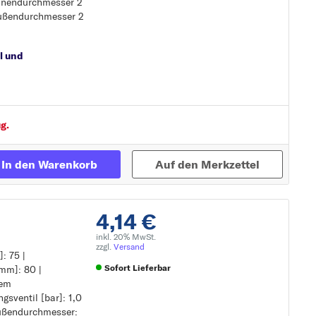
Innendurchmesser 2
Zur Detailseite
Außendurchmesser 2
l und
g.
In den Warenkorb
Auf den Merkzettel
4,14 €
inkl. 20% MwSt.
zzgl.
Versand
: 75 |
Sofort Lieferbar
mm]: 80 |
nem
sventil [bar]: 1,0
Zur Detailseite
außendurchmesser:
nem