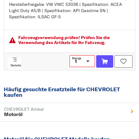
Herstellerfreigabe: VW VWC 53036 | Spezifikation: ACEA
Viskositätsklasse nach SAE: 5W-30
Light Duty A5/B | Spezifikation: API Gasoline SN |
Herstellerfreigabe: Ford WSS-M2C913-C
Spezifikation: ILSAC GF-5
Herstellerfreigabe: Ford WSS-M2C913-D
Herstellerfreigabe: VW VWC 53036
Spezifikation: ACEA Light Duty A5/B
Spezifikation: API Gasoline SN
Fahrzeugver­wendung prüfen! Prüfen Sie die
Spezifikation: ILSAC GF-5
Verwendung des Artikels für Ihr Fahrzeug.
Menge
Details
Häufig gesuchte Ersatzteile für CHEVROLET
kaufen
CHEVROLET Artikel
Motoröl