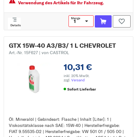
Spezifikation: ACEA Light Duty A3/B
Verwendung des Artikels für Ihr Fahrzeug.
Spezifikation: API Gasoline SP
Menge
Details
GTX 15W-40 A3/B3/ 1 L CHEVROLET
Art.-Nr. 15F627
| von CASTROL
10,31 €
inkl. 20% MwSt.
zzgl.
Versand
Sofort Lieferbar
Öl: Mineralöl | Gebindeart: Flasche | Inhalt [Liter]: 1 |
Öl: Mineralöl
Viskositätsklasse nach SAE: 15W-40 | Herstellerfreigabe:
Gebindeart: Flasche
FIAT 9.55535-D2 | Herstellerfreigabe: VW 501 01 / 505 00 |
Inhalt [Liter]: 1