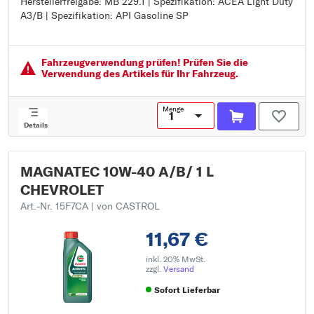
Herstellerfreigabe: MB 229.1 | Spezifikation: ACEA Light Duty
Viskositätsklasse nach SAE: 15W-40
A3/B | Spezifikation: API Gasoline SP
Herstellerfreigabe: FIAT 9.55535-D2
Herstellerfreigabe: VW 501 01 / 505 00
Herstellerfreigabe: MB 229.1
Spezifikation: ACEA Light Duty A3/B
Fahrzeugver­wendung prüfen! Prüfen Sie die
Spezifikation: API Gasoline SP
Verwendung des Artikels für Ihr Fahrzeug.
Menge
Details
MAGNATEC 10W-40 A/B/ 1 L
CHEVROLET
Art.-Nr. 15F7CA
| von CASTROL
11,67 €
inkl. 20% MwSt.
zzgl.
Versand
Sofort Lieferbar