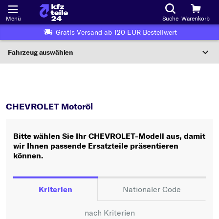
Menü
Suche
Warenkorb
Gratis Versand ab 120 EUR Bestellwert
Fahrzeug auswählen
Nationaler Code
CHEVROLET
Motoröl
Wo finde ich die?
CHEVROLET Motoröl
Fahrzeug auswählen
Bitte wählen Sie Ihr CHEVROLET-Modell aus, damit
Oder
wir Ihnen passende Ersatzteile präsentieren
können.
Oder Fahrzeugauswahl nach Kriterien:
Hersteller wählen
Kriterien
Nationaler Code
Modell wählen
nach Kriterien