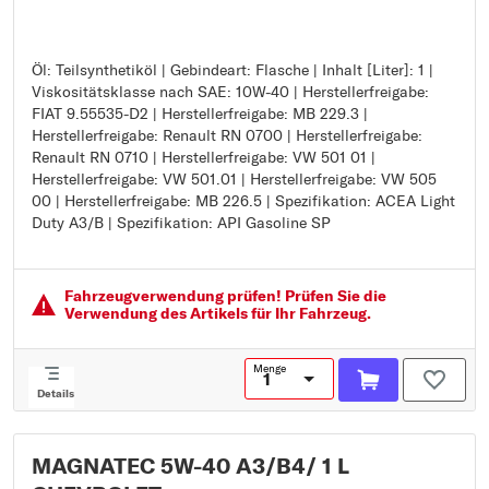
Öl: Teilsynthetiköl | Gebindeart: Flasche | Inhalt [Liter]: 1 |
Öl: Teilsynthetiköl
Viskositätsklasse nach SAE: 10W-40 | Herstellerfreigabe:
Gebindeart: Flasche
FIAT 9.55535-D2 | Herstellerfreigabe: MB 229.3 |
Inhalt [Liter]: 1
Herstellerfreigabe: Renault RN 0700 | Herstellerfreigabe:
Viskositätsklasse nach SAE: 10W-40
Renault RN 0710 | Herstellerfreigabe: VW 501 01 |
Herstellerfreigabe: FIAT 9.55535-D2
Herstellerfreigabe: VW 501.01 | Herstellerfreigabe: VW 505
Herstellerfreigabe: MB 229.3
00 | Herstellerfreigabe: MB 226.5 | Spezifikation: ACEA Light
Herstellerfreigabe: Renault RN 0700
Duty A3/B | Spezifikation: API Gasoline SP
Herstellerfreigabe: Renault RN 0710
Herstellerfreigabe: VW 501 01
Herstellerfreigabe: VW 501.01
Herstellerfreigabe: VW 505 00
Fahrzeugver­wendung prüfen! Prüfen Sie die
Herstellerfreigabe: MB 226.5
Verwendung des Artikels für Ihr Fahrzeug.
Spezifikation: ACEA Light Duty A3/B
Spezifikation: API Gasoline SP
Menge
Details
MAGNATEC 5W-40 A3/B4/ 1 L