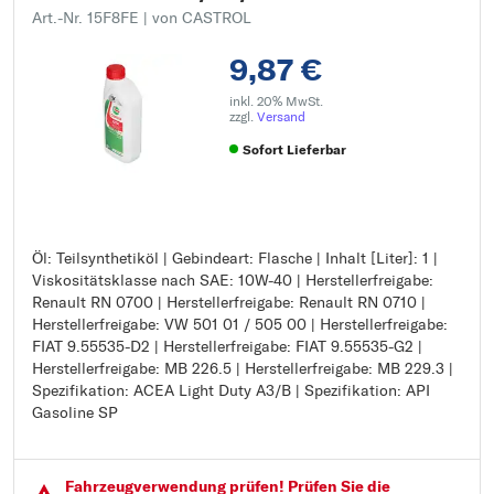
Art.-Nr. 15F8FE
| von CASTROL
9,87 €
inkl. 20% MwSt.
zzgl.
Versand
Sofort Lieferbar
Öl: Teilsynthetiköl | Gebindeart: Flasche | Inhalt [Liter]: 1 |
Öl: Teilsynthetiköl
Viskositätsklasse nach SAE: 10W-40 | Herstellerfreigabe:
Gebindeart: Flasche
Renault RN 0700 | Herstellerfreigabe: Renault RN 0710 |
Inhalt [Liter]: 1
Herstellerfreigabe: VW 501 01 / 505 00 | Herstellerfreigabe:
Viskositätsklasse nach SAE: 10W-40
FIAT 9.55535-D2 | Herstellerfreigabe: FIAT 9.55535-G2 |
Herstellerfreigabe: Renault RN 0700
Herstellerfreigabe: MB 226.5 | Herstellerfreigabe: MB 229.3 |
Herstellerfreigabe: Renault RN 0710
Spezifikation: ACEA Light Duty A3/B | Spezifikation: API
Herstellerfreigabe: VW 501 01 / 505 00
Gasoline SP
Herstellerfreigabe: FIAT 9.55535-D2
Herstellerfreigabe: FIAT 9.55535-G2
Herstellerfreigabe: MB 226.5
Herstellerfreigabe: MB 229.3
Fahrzeugver­wendung prüfen! Prüfen Sie die