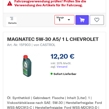
Fahrzeugver­wendung prüfen! Prüfen Sie die
Herstellerfreigabe: VW 505 00
Verwendung des Artikels für Ihr Fahrzeug.
Spezifikation: ACEA Light Duty A3/B
Spezifikation: API Gasoline SP
Menge
Details
MAGNATEC 5W-30 A5/ 1 L CHEVROLET
Art.-Nr. 15F903
| von CASTROL
12,20 €
inkl. 20% MwSt.
zzgl.
Versand
Sofort Lieferbar
Öl: Synthetiköl | Gebindeart: Flasche | Inhalt [Liter]: 1 |
Öl: Synthetiköl
Viskositätsklasse nach SAE: 5W-30 | Herstellerfreigabe: Ford
Gebindeart: Flasche
WSS-M2C913-C | Herstellerfreigabe: Ford WSS-M2C913-D |
Inhalt [Liter]: 1