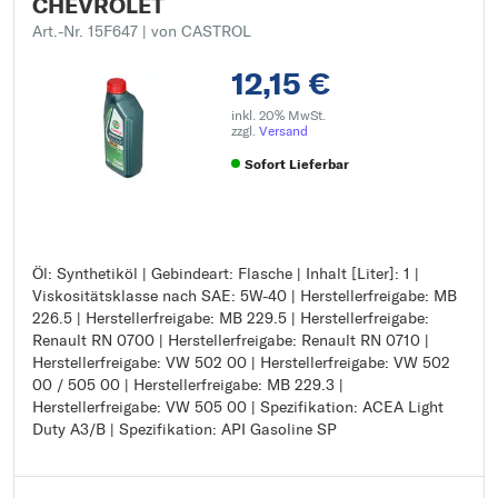
CHEVROLET
Art.-Nr. 15F647
| von CASTROL
12,15 €
inkl. 20% MwSt.
zzgl.
Versand
Sofort Lieferbar
Öl: Synthetiköl | Gebindeart: Flasche | Inhalt [Liter]: 1 |
Öl: Synthetiköl
Viskositätsklasse nach SAE: 5W-40 | Herstellerfreigabe: MB
Gebindeart: Flasche
226.5 | Herstellerfreigabe: MB 229.5 | Herstellerfreigabe:
Inhalt [Liter]: 1
Renault RN 0700 | Herstellerfreigabe: Renault RN 0710 |
Viskositätsklasse nach SAE: 5W-40
Herstellerfreigabe: VW 502 00 | Herstellerfreigabe: VW 502
Herstellerfreigabe: MB 226.5
00 / 505 00 | Herstellerfreigabe: MB 229.3 |
Herstellerfreigabe: MB 229.5
Herstellerfreigabe: VW 505 00 | Spezifikation: ACEA Light
Herstellerfreigabe: Renault RN 0700
Duty A3/B | Spezifikation: API Gasoline SP
Herstellerfreigabe: Renault RN 0710
Herstellerfreigabe: VW 502 00
Herstellerfreigabe: VW 502 00 / 505 00
Herstellerfreigabe: MB 229.3