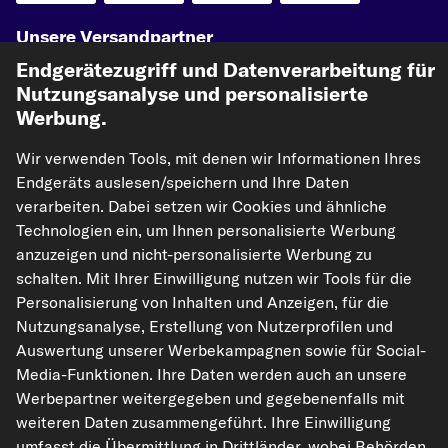
Unsere Versandpartner
Endgerätezugriff und Datenverarbeitung für
Nutzungsanalyse und personalisierte
Werbung.
Wir verwenden Tools, mit denen wir Informationen Ihres
Endgeräts auslesen/speichern und Ihre Daten
verarbeiten. Dabei setzen wir Cookies und ähnliche
Technologien ein, um Ihnen personalisierte Werbung
kfzteile24.de
carpardoo.nl
carpardoo.fr
anzuzeigen und nicht-personalisierte Werbung zu
carpardoo.dk
schalten. Mit Ihrer Einwilligung nutzen wir Tools für die
Personalisierung von Inhalten und Anzeigen, für die
Nutzungsanalyse, Erstellung von Nutzerprofilen und
Auswertung unserer Werbekampagnen sowie für Social-
Die hier dargestellten Daten, insbesondere die gesamte Datenbank, dürfen
Media-Funktionen. Ihre Daten werden auch an unsere
nicht vervielfältigt werden. Die Vervielfältigung und Verbreitung der Daten und
der Datenbank ohne vorherige Einwilligung von TecAlliance und/oder die
Werbepartner weitergegeben und gegebenenfalls mit
Einbeziehung Dritter in solche Aktivitäten ist streng verboten. Jegliche
weiteren Daten zusammengeführt. Ihre Einwilligung
unautorisierte Nutzung von Inhalten stellt eine Verletzung des Urheberrechts
dar und kann rechtliche Schritte nach sich ziehen.
umfasst die Übermittlung in Drittländer, wobei Behörden