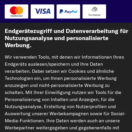
Vorkasse
Unsere Versandpartner
Endgerätezugriff und Datenverarbeitung für
Nutzungsanalyse und personalisierte
Werbung.
Wir verwenden Tools, mit denen wir Informationen Ihres
Endgeräts auslesen/speichern und Ihre Daten
verarbeiten. Dabei setzen wir Cookies und ähnliche
Technologien ein, um Ihnen personalisierte Werbung
anzuzeigen und nicht-personalisierte Werbung zu
kfzteile24.de
carpardoo.nl
carpardoo.fr
schalten. Mit Ihrer Einwilligung nutzen wir Tools für die
carpardoo.dk
Personalisierung von Inhalten und Anzeigen, für die
Nutzungsanalyse, Erstellung von Nutzerprofilen und
Auswertung unserer Werbekampagnen sowie für Social-
Media-Funktionen. Ihre Daten werden auch an unsere
Die hier dargestellten Daten, insbesondere die gesamte Datenbank, dürfen
Werbepartner weitergegeben und gegebenenfalls mit
nicht vervielfältigt werden. Die Vervielfältigung und Verbreitung der Daten und