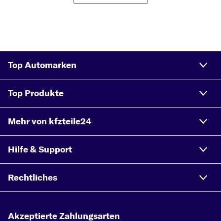
SEAT IBIZA III (6L1), 1.4 TDI (70 PS, 51 kW)
SEAT IBIZA III (6L1), 1.4 TDI (80 PS, 59 kW)
SEAT IBIZA III (6L1), 1.2 12V (70 PS, 51 kW)
SEAT IBIZA III (6L1), 1.6 16V (105 PS, 77 kW)
Top Automarken
SEAT IBIZA III (6L1), 2.0 (116 PS, 85 kW)
SEAT IBIZA III (6L1), 1.4 16V (86 PS, 63 kW)
Top Produkte
SEAT IBIZA III (6L1), 1.2 (60 PS, 44 kW)
Mehr von kfzteile24
Hilfe & Support
Rechtliches
Akzeptierte Zahlungsarten