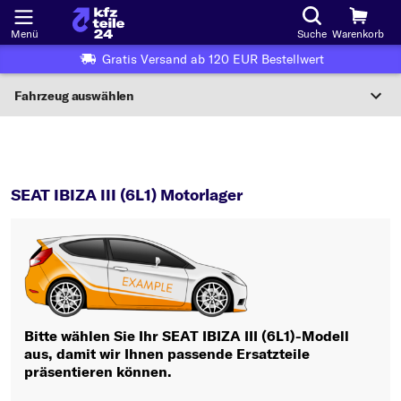
Menü
Suche
Warenkorb
Gratis Versand ab 120 EUR Bestellwert
Fahrzeug auswählen
Nationaler Code
IBIZA III (6L1)
Motorlager
Wo finde ich die?
SEAT IBIZA III (6L1) Motorlager
Fahrzeug auswählen
Oder
Oder Fahrzeugauswahl nach Kriterien:
Hersteller wählen
Bitte wählen Sie Ihr SEAT IBIZA III (6L1)-Modell
aus, damit wir Ihnen passende Ersatzteile
Modell wählen
präsentieren können.