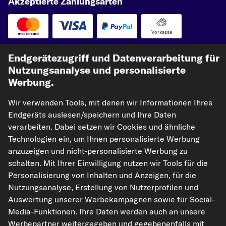
Akzeptierte Zahlungsarten
Vorkasse
Unsere Versandpartner
Endgerätezugriff und Datenverarbeitung für
Nutzungsanalyse und personalisierte
Werbung.
Wir verwenden Tools, mit denen wir Informationen Ihres
Endgeräts auslesen/speichern und Ihre Daten
verarbeiten. Dabei setzen wir Cookies und ähnliche
Technologien ein, um Ihnen personalisierte Werbung
anzuzeigen und nicht-personalisierte Werbung zu
kfzteile24.de
carpardoo.nl
carpardoo.fr
schalten. Mit Ihrer Einwilligung nutzen wir Tools für die
carpardoo.dk
Personalisierung von Inhalten und Anzeigen, für die
Nutzungsanalyse, Erstellung von Nutzerprofilen und
Auswertung unserer Werbekampagnen sowie für Social-
Media-Funktionen. Ihre Daten werden auch an unsere
Die hier dargestellten Daten, insbesondere die gesamte Datenbank, dürfen
Werbepartner weitergegeben und gegebenenfalls mit