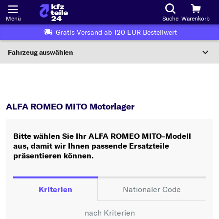
Menü
Suche
Warenkorb
Gratis Versand ab 120 EUR Bestellwert
Fahrzeug auswählen
Nationaler Code
MITO
Motorlager
Wo finde ich die?
ALFA ROMEO MITO Motorlager
Fahrzeug auswählen
Bitte wählen Sie Ihr ALFA ROMEO MITO-Modell
Oder
aus, damit wir Ihnen passende Ersatzteile
präsentieren können.
Oder Fahrzeugauswahl nach Kriterien:
Hersteller wählen
Kriterien
Nationaler Code
Modell wählen
nach Kriterien