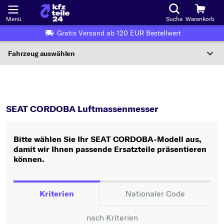
Menü
Suche
Warenkorb
Gratis Versand ab 120 EUR Bestellwert
Fahrzeug auswählen
Nationaler Code
CORDOBA
Luftmassenmesser
Wo finde ich die?
SEAT CORDOBA Luftmassenmesser
Fahrzeug auswählen
Bitte wählen Sie Ihr SEAT CORDOBA-Modell aus,
Oder
damit wir Ihnen passende Ersatzteile präsentieren
können.
Oder Fahrzeugauswahl nach Kriterien:
Hersteller wählen
Kriterien
Nationaler Code
Modell wählen
nach Kriterien