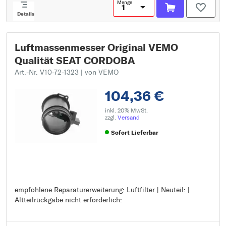
Menge
Details
Luftmassenmesser Original VEMO
Qualität SEAT CORDOBA
Art.-Nr. V10-72-1323
| von VEMO
104,36 €
inkl. 20% MwSt.
zzgl.
Versand
Sofort Lieferbar
empfohlene Reparaturerweiterung: Luftfilter | Neuteil: |
empfohlene Reparaturerweiterung: Luftfilter
Altteilrückgabe nicht erforderlich:
Neuteil:
Altteilrückgabe nicht erforderlich: