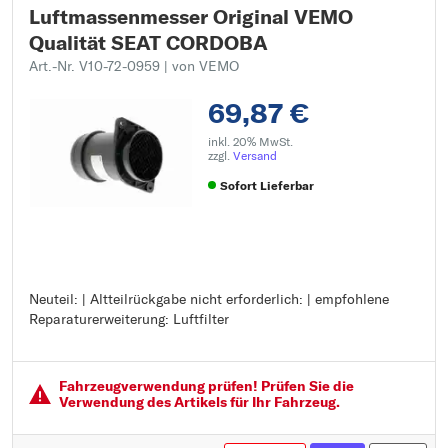
Luftmassenmesser Original VEMO
Qualität SEAT CORDOBA
Art.-Nr. V10-72-0959
| von VEMO
69,87 €
inkl. 20% MwSt.
zzgl.
Versand
Sofort Lieferbar
Neuteil: | Altteilrückgabe nicht erforderlich: | empfohlene
Neuteil:
Reparaturerweiterung: Luftfilter
Altteilrückgabe nicht erforderlich:
empfohlene Reparaturerweiterung: Luftfilter
Fahrzeugver­wendung prüfen! Prüfen Sie die
Verwendung des Artikels für Ihr Fahrzeug.