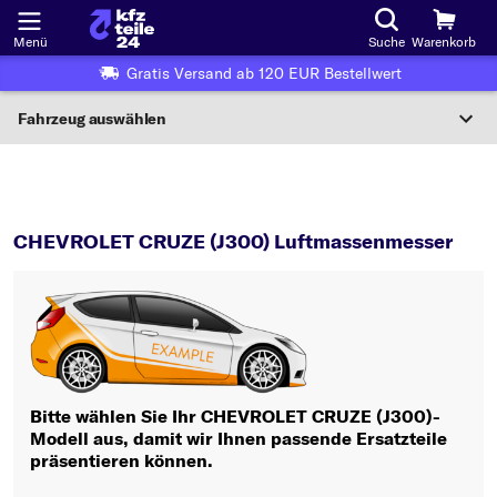
Menü
Suche
Warenkorb
Gratis Versand ab 120 EUR Bestellwert
Fahrzeug auswählen
Nationaler Code
CRUZE (J300)
Luftmassenmesser
Wo finde ich die?
CHEVROLET CRUZE (J300) Luftmassenmesser
Fahrzeug auswählen
Oder
Oder Fahrzeugauswahl nach Kriterien:
Hersteller wählen
Bitte wählen Sie Ihr CHEVROLET CRUZE (J300)-
Modell aus, damit wir Ihnen passende Ersatzteile
Modell wählen
präsentieren können.