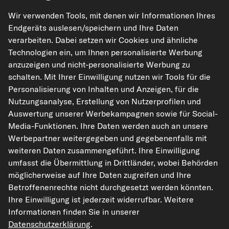
Wir verwenden Tools, mit denen wir Informationen Ihres
Endgeräts auslesen/speichern und Ihre Daten
verarbeiten. Dabei setzen wir Cookies und ähnliche
Technologien ein, um Ihnen personalisierte Werbung
anzuzeigen und nicht-personalisierte Werbung zu
kfzteile24.de
carpardoo.nl
carpardoo.fr
schalten. Mit Ihrer Einwilligung nutzen wir Tools für die
carpardoo.dk
Personalisierung von Inhalten und Anzeigen, für die
Nutzungsanalyse, Erstellung von Nutzerprofilen und
Auswertung unserer Werbekampagnen sowie für Social-
Media-Funktionen. Ihre Daten werden auch an unsere
Die hier dargestellten Daten, insbesondere die gesamte Datenbank, dürfen
Werbepartner weitergegeben und gegebenenfalls mit
nicht vervielfältigt werden. Die Vervielfältigung und Verbreitung der Daten und
der Datenbank ohne vorherige Einwilligung von TecAlliance und/oder die
weiteren Daten zusammengeführt. Ihre Einwilligung
Einbeziehung Dritter in solche Aktivitäten ist streng verboten. Jegliche
umfasst die Übermittlung in Drittländer, wobei Behörden
unautorisierte Nutzung von Inhalten stellt eine Verletzung des Urheberrechts
dar und kann rechtliche Schritte nach sich ziehen.
möglicherweise auf Ihre Daten zugreifen und Ihre
Betroffenenrechte nicht durchgesetzt werden könnten.
Vertrag widerrufen
Ihre Einwilligung ist jederzeit widerrufbar. Weitere
Informationen finden Sie in unserer
Datenschutzerklärung
.