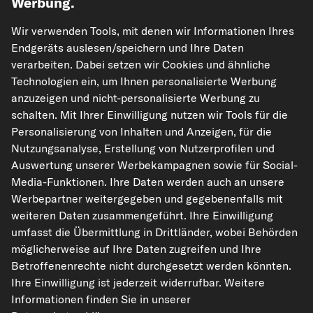
Werbung.
Wir verwenden Tools, mit denen wir Informationen Ihres
Endgeräts auslesen/speichern und Ihre Daten
verarbeiten. Dabei setzen wir Cookies und ähnliche
Technologien ein, um Ihnen personalisierte Werbung
kfzteile24.de
carpardoo.nl
carpardoo.fr
anzuzeigen und nicht-personalisierte Werbung zu
carpardoo.dk
schalten. Mit Ihrer Einwilligung nutzen wir Tools für die
Personalisierung von Inhalten und Anzeigen, für die
Nutzungsanalyse, Erstellung von Nutzerprofilen und
Auswertung unserer Werbekampagnen sowie für Social-
Die hier dargestellten Daten, insbesondere die gesamte Datenbank, dürfen
Media-Funktionen. Ihre Daten werden auch an unsere
nicht vervielfältigt werden. Die Vervielfältigung und Verbreitung der Daten und
Werbepartner weitergegeben und gegebenenfalls mit
der Datenbank ohne vorherige Einwilligung von TecAlliance und/oder die
Einbeziehung Dritter in solche Aktivitäten ist streng verboten. Jegliche
weiteren Daten zusammengeführt. Ihre Einwilligung
unautorisierte Nutzung von Inhalten stellt eine Verletzung des Urheberrechts
umfasst die Übermittlung in Drittländer, wobei Behörden
dar und kann rechtliche Schritte nach sich ziehen.
möglicherweise auf Ihre Daten zugreifen und Ihre
Vertrag widerrufen
Betroffenenrechte nicht durchgesetzt werden könnten.
Ihre Einwilligung ist jederzeit widerrufbar. Weitere
Informationen finden Sie in unserer
© 2026 kfzteile24 GmbH - Alle Rechte vorbehalten.