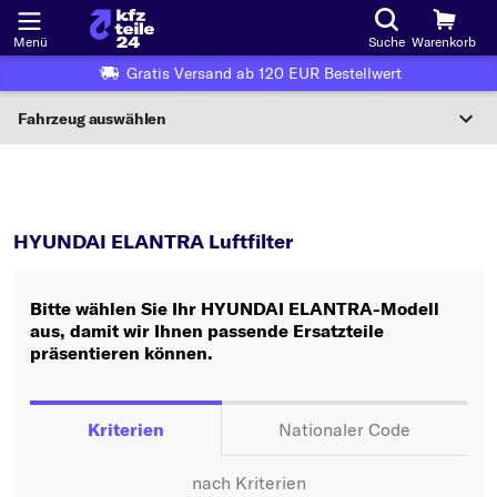
Menü
Suche
Warenkorb
Gratis Versand ab 120 EUR Bestellwert
Fahrzeug auswählen
Nationaler Code
ELANTRA
Luftfilter
Wo finde ich die?
HYUNDAI ELANTRA Luftfilter
Fahrzeug auswählen
Bitte wählen Sie Ihr HYUNDAI ELANTRA-Modell
Oder
aus, damit wir Ihnen passende Ersatzteile
präsentieren können.
Oder Fahrzeugauswahl nach Kriterien:
Hersteller wählen
Kriterien
Nationaler Code
Modell wählen
nach Kriterien