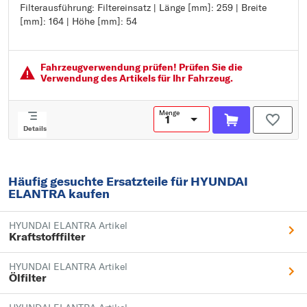
Filterausführung: Filtereinsatz | Länge [mm]: 259 | Breite
Filterausführung: Filtereinsatz
[mm]: 164 | Höhe [mm]: 54
Länge [mm]: 259
Breite [mm]: 164
Höhe [mm]: 54
Fahrzeugver­wendung prüfen! Prüfen Sie die
Verwendung des Artikels für Ihr Fahrzeug.
Menge
Details
Häufig gesuchte Ersatzteile für HYUNDAI
ELANTRA kaufen
HYUNDAI ELANTRA Artikel
Kraftstofffilter
HYUNDAI ELANTRA Artikel
Ölfilter