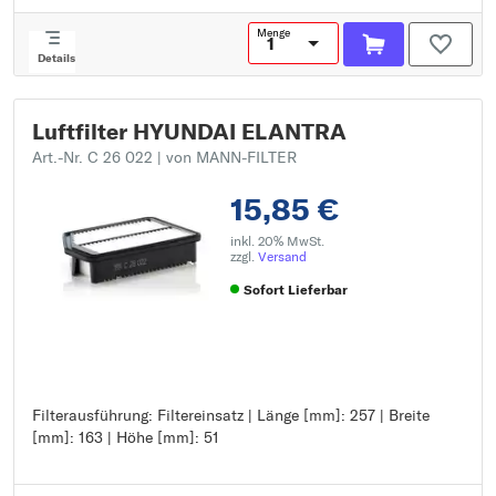
Menge
Details
Luftfilter HYUNDAI ELANTRA
Art.-Nr. C 26 022
| von MANN-FILTER
15,85 €
inkl. 20% MwSt.
zzgl.
Versand
Sofort Lieferbar
Filterausführung: Filtereinsatz | Länge [mm]: 257 | Breite
Filterausführung: Filtereinsatz
[mm]: 163 | Höhe [mm]: 51
Länge [mm]: 257
Breite [mm]: 163
Höhe [mm]: 51