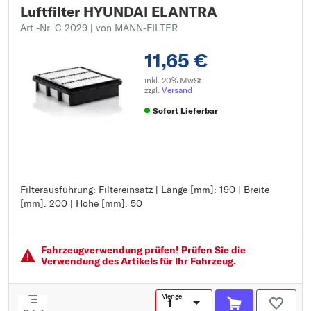
Luftfilter HYUNDAI ELANTRA
Art.-Nr. C 2029
| von MANN-FILTER
11,65 €
inkl. 20% MwSt.
zzgl.
Versand
Sofort Lieferbar
Filterausführung: Filtereinsatz | Länge [mm]: 190 | Breite
Filterausführung: Filtereinsatz
[mm]: 200 | Höhe [mm]: 50
Länge [mm]: 190
Breite [mm]: 200
Höhe [mm]: 50
Fahrzeugver­wendung prüfen! Prüfen Sie die
Verwendung des Artikels für Ihr Fahrzeug.
Menge