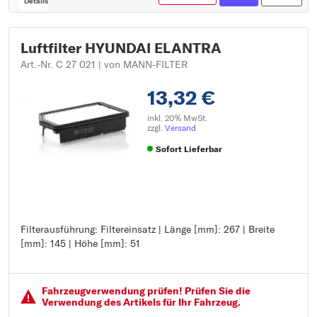
Details
Luftfilter HYUNDAI ELANTRA
Art.-Nr. C 27 021
| von MANN-FILTER
13,32 €
inkl. 20% MwSt.
zzgl.
Versand
Sofort Lieferbar
Filterausführung: Filtereinsatz | Länge [mm]: 267 | Breite
Filterausführung: Filtereinsatz
[mm]: 145 | Höhe [mm]: 51
Länge [mm]: 267
Breite [mm]: 145
Höhe [mm]: 51
Fahrzeugver­wendung prüfen! Prüfen Sie die
Verwendung des Artikels für Ihr Fahrzeug.