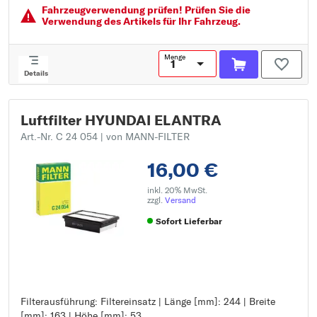
Fahrzeugver­wendung prüfen! Prüfen Sie die
Verwendung des Artikels für Ihr Fahrzeug.
Menge
Details
Luftfilter HYUNDAI ELANTRA
Art.-Nr. C 24 054
| von MANN-FILTER
16,00 €
inkl. 20% MwSt.
zzgl.
Versand
Sofort Lieferbar
Filterausführung: Filtereinsatz | Länge [mm]: 244 | Breite
Filterausführung: Filtereinsatz
[mm]: 163 | Höhe [mm]: 53
Länge [mm]: 244