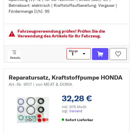
Betriebsart: elektrisch | Kraftstoffaufbereitung: Vergaser |
für OE-Nummer:
Fördermenge [l/h]: 95
Druck [bar]: 0,1
Betriebsart: elektrisch
Kraftstoffaufbereitung: Vergaser
Fördermenge [l/h]: 95
Fahrzeugver­wendung prüfen! Prüfen Sie die
Verwendung des Artikels für Ihr Fahrzeug.
Menge
Details
Reparatursatz, Kraftstoffpumpe HONDA
Art.-Nr. 9517
| von MEAT & DORIA
32,28 €
inkl. 20% MwSt.
zzgl.
Versand
Sofort Lieferbar