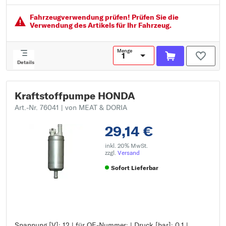
Fördermenge [l/h]: 95
Fahrzeugver­wendung prüfen! Prüfen Sie die
Verwendung des Artikels für Ihr Fahrzeug.
Menge
Details
Kraftstoffpumpe HONDA
Art.-Nr. 76041
| von MEAT & DORIA
29,14 €
inkl. 20% MwSt.
zzgl.
Versand
Sofort Lieferbar
Spannung [V]: 12 | für OE-Nummer: | Druck [bar]: 0,1 |
Spannung [V]: 12