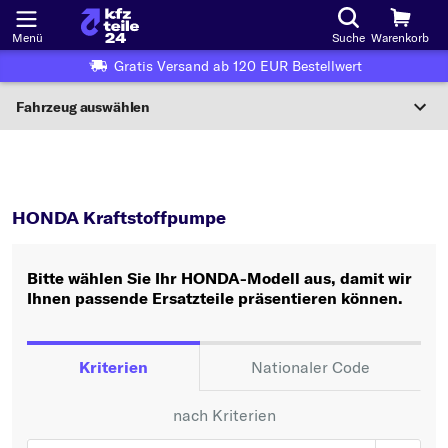
Menü
Suche
Warenkorb
Gratis Versand ab 120 EUR Bestellwert
Fahrzeug auswählen
Nationaler Code
HONDA
Kraftstoffpumpe
Wo finde ich die?
HONDA Kraftstoffpumpe
Fahrzeug auswählen
Bitte wählen Sie Ihr HONDA-Modell aus, damit wir
Oder
Ihnen passende Ersatzteile präsentieren können.
Oder Fahrzeugauswahl nach Kriterien:
Hersteller wählen
Kriterien
Nationaler Code
Modell wählen
nach Kriterien