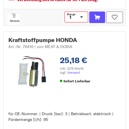
Kraftstoffart: Benzin
Menge
Details
Kraftstoffpumpe HONDA
Art.-Nr. 76416
| von MEAT & DORIA
25,18 €
inkl. 20% MwSt.
zzgl.
Versand
Sofort Lieferbar
für OE-Nummer: | Druck [bar]: 3 | Betriebsart: elektrisch |
für OE-Nummer:
Fördermenge [l/h]: 95
Druck [bar]: 3
Betriebsart: elektrisch