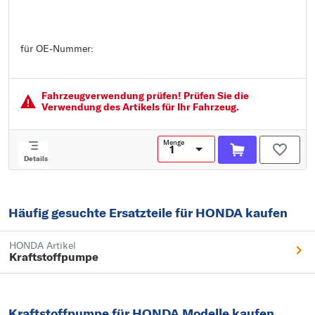
für OE-Nummer:
für OE-Nummer:
Fahrzeugver­wendung prüfen! Prüfen Sie die
Verwendung des Artikels für Ihr Fahrzeug.
Menge
Details
Häufig gesuchte Ersatzteile für HONDA kaufen
HONDA Artikel
Kraftstoffpumpe
Kraftstoffpumpe für HONDA Modelle kaufen