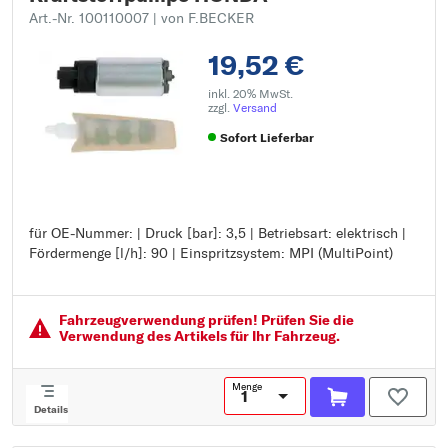
Art.-Nr. 100110007
| von F.BECKER
19,52 €
inkl. 20% MwSt.
zzgl.
Versand
Sofort Lieferbar
für OE-Nummer: | Druck [bar]: 3,5 | Betriebsart: elektrisch |
für OE-Nummer:
Fördermenge [l/h]: 90 | Einspritzsystem: MPI (MultiPoint)
Druck [bar]: 3,5
Betriebsart: elektrisch
Fördermenge [l/h]: 90
Einspritzsystem: MPI (MultiPoint)
Fahrzeugver­wendung prüfen! Prüfen Sie die
Verwendung des Artikels für Ihr Fahrzeug.
Menge
Details