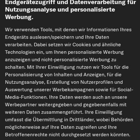
Endgerätezugriff und Datenverarbeitung für
Nutzungsanalyse und personalisierte
Werbung.
Wir verwenden Tools, mit denen wir Informationen Ihres
Endgeräts auslesen/speichern und Ihre Daten
verarbeiten. Dabei setzen wir Cookies und ähnliche
Technologien ein, um Ihnen personalisierte Werbung
kfzteile24.de
carpardoo.nl
carpardoo.fr
anzuzeigen und nicht-personalisierte Werbung zu
carpardoo.dk
schalten. Mit Ihrer Einwilligung nutzen wir Tools für die
Personalisierung von Inhalten und Anzeigen, für die
Nutzungsanalyse, Erstellung von Nutzerprofilen und
Auswertung unserer Werbekampagnen sowie für Social-
Die hier dargestellten Daten, insbesondere die gesamte Datenbank, dürfen
Media-Funktionen. Ihre Daten werden auch an unsere
nicht vervielfältigt werden. Die Vervielfältigung und Verbreitung der Daten und
Werbepartner weitergegeben und gegebenenfalls mit
der Datenbank ohne vorherige Einwilligung von TecAlliance und/oder die
Einbeziehung Dritter in solche Aktivitäten ist streng verboten. Jegliche
weiteren Daten zusammengeführt. Ihre Einwilligung
unautorisierte Nutzung von Inhalten stellt eine Verletzung des Urheberrechts
umfasst die Übermittlung in Drittländer, wobei Behörden
dar und kann rechtliche Schritte nach sich ziehen.
möglicherweise auf Ihre Daten zugreifen und Ihre
Vertrag widerrufen
Betroffenenrechte nicht durchgesetzt werden könnten.