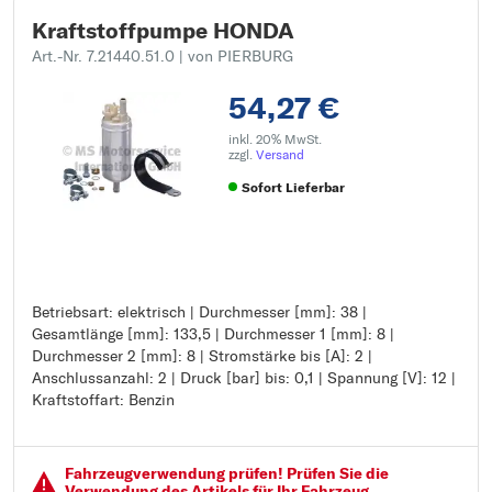
Kraftstoffpumpe HONDA
Art.-Nr. 7.21440.51.0
| von PIERBURG
54,27 €
inkl. 20% MwSt.
zzgl.
Versand
Sofort Lieferbar
Betriebsart: elektrisch | Durchmesser [mm]: 38 |
Betriebsart: elektrisch
Gesamtlänge [mm]: 133,5 | Durchmesser 1 [mm]: 8 |
Durchmesser [mm]: 38
Durchmesser 2 [mm]: 8 | Stromstärke bis [A]: 2 |
Gesamtlänge [mm]: 133,5
Anschlussanzahl: 2 | Druck [bar] bis: 0,1 | Spannung [V]: 12 |
Durchmesser 1 [mm]: 8
Kraftstoffart: Benzin
Durchmesser 2 [mm]: 8
Stromstärke bis [A]: 2
Anschlussanzahl: 2
Druck [bar] bis: 0,1
Fahrzeugver­wendung prüfen! Prüfen Sie die
Spannung [V]: 12
Verwendung des Artikels für Ihr Fahrzeug.