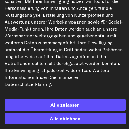
schalten. Mit Ihrer Einwilligung nutzen wir Tools für die
Personalisierung von Inhalten und Anzeigen, für die
Nutzungsanalyse, Erstellung von Nutzerprofilen und
Auswertung unserer Werbekampagnen sowie für Social-
Die hier dargestellten Daten, insbesondere die gesamte Datenbank, dürfen
Media-Funktionen. Ihre Daten werden auch an unsere
nicht vervielfältigt werden. Die Vervielfältigung und Verbreitung der Daten und
der Datenbank ohne vorherige Einwilligung von TecAlliance und/oder die
Werbepartner weitergegeben und gegebenenfalls mit
Einbeziehung Dritter in solche Aktivitäten ist streng verboten. Jegliche
weiteren Daten zusammengeführt. Ihre Einwilligung
unautorisierte Nutzung von Inhalten stellt eine Verletzung des Urheberrechts
dar und kann rechtliche Schritte nach sich ziehen.
umfasst die Übermittlung in Drittländer, wobei Behörden
möglicherweise auf Ihre Daten zugreifen und Ihre
Vertrag widerrufen
Betroffenenrechte nicht durchgesetzt werden könnten.
Ihre Einwilligung ist jederzeit widerrufbar. Weitere
Informationen finden Sie in unserer
© 2026 kfzteile24 GmbH - Alle Rechte vorbehalten.
Datenschutzerklärung
.
Alle zulassen
¹„Gratis Versand“ oder „ohne Versandkosten“ entsprechen dem Wegfall der
deutschen Versandkostenpauschale von 6,90 €.
Alle ablehnen