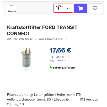
Menge
Details
Kraftstofffilter FORD TRANSIT
CONNECT
Art.-Nr. WK 853/18
| von MANN-FILTER
17,66 €
inkl. 20% MwSt.
zzgl.
Versand
Sofort Lieferbar
Filterausführung: Leitungsfilter | Höhe [mm]: 179 |
Filterausführung: Leitungsfilter
Außendurchmesser [mm]: 80 | Einlass-Ø [mm]: 10 | Auslass-
Höhe [mm]: 179
Ø [mm]: 10
Außendurchmesser [mm]: 80