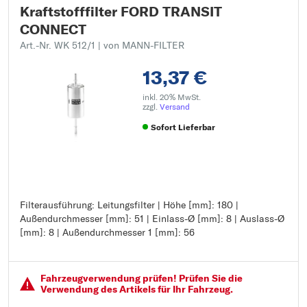
Kraftstofffilter FORD TRANSIT
CONNECT
Art.-Nr. WK 512/1
| von MANN-FILTER
13,37 €
inkl. 20% MwSt.
zzgl.
Versand
Sofort Lieferbar
Filterausführung: Leitungsfilter | Höhe [mm]: 180 |
Filterausführung: Leitungsfilter
Außendurchmesser [mm]: 51 | Einlass-Ø [mm]: 8 | Auslass-Ø
Höhe [mm]: 180
[mm]: 8 | Außendurchmesser 1 [mm]: 56
Außendurchmesser [mm]: 51
Einlass-Ø [mm]: 8
Auslass-Ø [mm]: 8
Außendurchmesser 1 [mm]: 56
Fahrzeugver­wendung prüfen! Prüfen Sie die
Verwendung des Artikels für Ihr Fahrzeug.