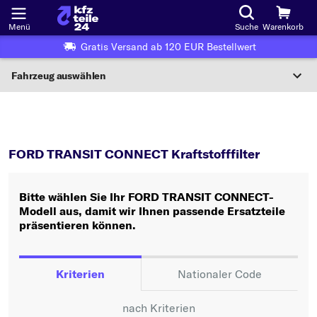
Menü
Suche
Warenkorb
Gratis Versand ab 120 EUR Bestellwert
Fahrzeug auswählen
Nationaler Code
TRANSIT CONNECT
Kraftstofffilter
Wo finde ich die?
FORD TRANSIT CONNECT Kraftstofffilter
Fahrzeug auswählen
Bitte wählen Sie Ihr FORD TRANSIT CONNECT-
Oder
Modell aus, damit wir Ihnen passende Ersatzteile
präsentieren können.
Oder Fahrzeugauswahl nach Kriterien:
Hersteller wählen
Kriterien
Nationaler Code
Modell wählen
nach Kriterien