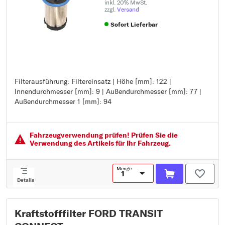
inkl. 20% MwSt.
zzgl.
Versand
Sofort Lieferbar
Filterausführung: Filtereinsatz | Höhe [mm]: 122 |
Filterausführung: Filtereinsatz
Innendurchmesser [mm]: 9 | Außendurchmesser [mm]: 77 |
Höhe [mm]: 122
Außendurchmesser 1 [mm]: 94
Innendurchmesser [mm]: 9
Außendurchmesser [mm]: 77
Außendurchmesser 1 [mm]: 94
Fahrzeugver­wendung prüfen! Prüfen Sie die
Verwendung des Artikels für Ihr Fahrzeug.
Menge
Details
Kraftstofffilter FORD TRANSIT