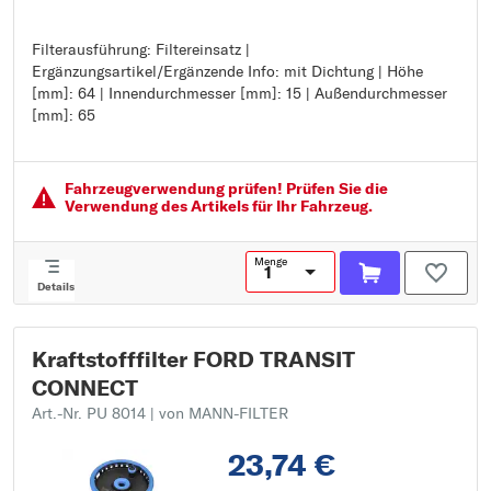
Filterausführung: Filtereinsatz |
Filterausführung: Filtereinsatz
Ergänzungsartikel/Ergänzende Info: mit Dichtung | Höhe
Ergänzungsartikel/Ergänzende Info: mit Dichtung
[mm]: 64 | Innendurchmesser [mm]: 15 | Außendurchmesser
Höhe [mm]: 64
[mm]: 65
Innendurchmesser [mm]: 15
Außendurchmesser [mm]: 65
Fahrzeugver­wendung prüfen! Prüfen Sie die
Verwendung des Artikels für Ihr Fahrzeug.
Menge
Details
Kraftstofffilter FORD TRANSIT
CONNECT
Art.-Nr. PU 8014
| von MANN-FILTER
23,74 €