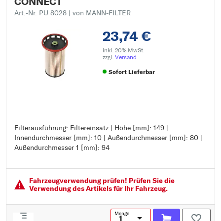
CONNECT
Art.-Nr. PU 8028
| von MANN-FILTER
23,74 €
inkl. 20% MwSt.
zzgl.
Versand
Sofort Lieferbar
Filterausführung: Filtereinsatz | Höhe [mm]: 149 |
Filterausführung: Filtereinsatz
Innendurchmesser [mm]: 10 | Außendurchmesser [mm]: 80 |
Höhe [mm]: 149
Außendurchmesser 1 [mm]: 94
Innendurchmesser [mm]: 10
Außendurchmesser [mm]: 80
Außendurchmesser 1 [mm]: 94
Fahrzeugver­wendung prüfen! Prüfen Sie die
Verwendung des Artikels für Ihr Fahrzeug.
Menge