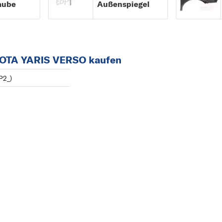
aube
Außenspiegel
AURIS TOURING
SPORTS
AVENSIS
AYGO
OYOTA YARIS VERSO kaufen
C
P2_)
CAMRY
CARINA
CELICA
COROLLA
G
GT 86
H
HIACE
HILUX