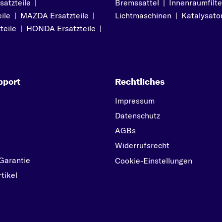
atzteile
|
Bremssattel
|
Innenraumfilte
URBAN CRUISER
ile
|
MAZDA Ersatzteile
|
Lichtmaschinen
|
Katalysato
V
teile
|
HONDA Ersatzteile
|
VERSO
Y
YARIS
pport
Rechtliches
YARIS VERSO
Impressum
Datenschutz
AGBs
Widerrufsrecht
Garantie
Cookie-Einstellungen
tikel