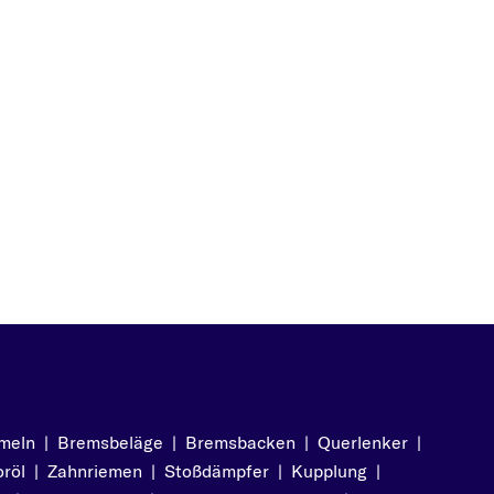
meln
|
Bremsbeläge
|
Bremsbacken
|
Querlenker
|
röl
|
Zahnriemen
|
Stoßdämpfer
|
Kupplung
|