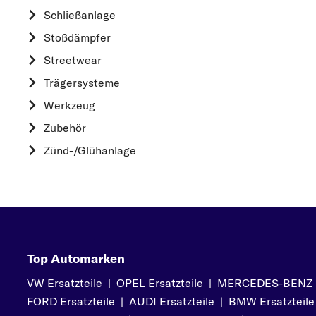
HYUNDAI
Schließanlage
K
Stoßdämpfer
KIA
Streetwear
L
Trägersysteme
LAND ROVER
Werkzeug
M
Zubehör
MAZDA
Zünd-/Glühanlage
MERCEDES-BEN
MINI
MITSUBISHI
N
NISSAN
Top Automarken
O
VW Ersatzteile
|
OPEL Ersatzteile
|
MERCEDES-BENZ Er
OPEL
FORD Ersatzteile
|
AUDI Ersatzteile
|
BMW Ersatzteile
P