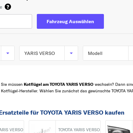
de
Fahrzeug Auswählen
YARIS VERSO
Modell
YARIS VERSO (_P2_)
TOP 5 SERIEN
YARIS
ab 08/1999 bis
Sie müssen
Kotflügel am TOYOTA YARIS VERSO
wechseln? Dann sind 
09/2005
COROLLA
Kotflügel-Hersteller. Wählen Sie zunächst das gewünschte TOYOTA YA
Z
AVENSIS
AYGO
Ersatzteile für TOYOTA YARIS VERSO kaufen
AURIS
A
YARIS VERSO
TOYOTA YARIS VERSO
AURIS