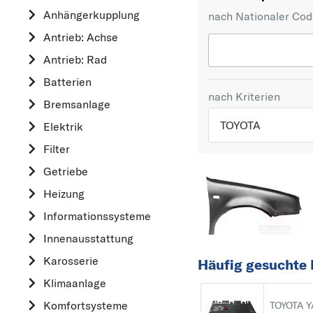
Anhängerkupplung
nach Nationaler Co
Antrieb: Achse
Antrieb: Rad
Batterien
nach Kriterien
Bremsanlage
TOYOTA
Elektrik
Filter
TOP 5 HERSTELLER
Getriebe
VW
Heizung
OPEL
Informationssysteme
MERCEDES-BEN
Innenausstattung
FORD
Karosserie
Häufig gesuchte 
AUDI
Klimaanlage
A
Komfortsysteme
TOYOTA 
ALFA ROMEO