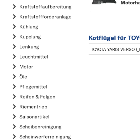
Motorh
Kraftstoff­aufbereitung
AUDI
Kraftstoff­förderanlage
B
Kühlung
BMW
Kupplung
C
Kotflügel für T
CHEVROLET
Lenkung
TOYOTA YARIS VERSO (_
CITROËN
Leuchtmittel
D
Motor
DACIA
Öle
DAIHATSU
Pflegemittel
F
Reifen & Felgen
FIAT
Riementrieb
FORD
Saisonartikel
H
Scheibenreinigung
HONDA
Scheinwerferreinigung