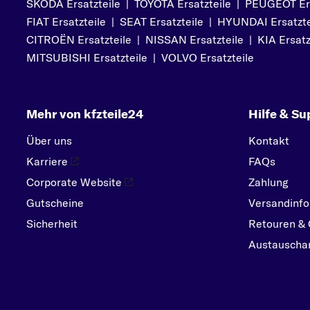
SKODA Ersatzteile
|
TOYOTA Ersatzteile
|
PEUGEOT Ers
PEUGEOT
FIAT Ersatzteile
|
SEAT Ersatzteile
|
HYUNDAI Ersatzte
PORSCHE
CITROËN Ersatzteile
|
NISSAN Ersatzteile
|
KIA Ersatz
R
MITSUBISHI Ersatzteile
|
VOLVO Ersatzteile
RENAULT
S
Mehr von kfzteile24
Hilfe & Su
SEAT
SKODA
Über uns
Kontakt
SMART
Karriere
FAQs
SUBARU
Corporate Website
Zahlung
Gutscheine
SUZUKI
Versandinfo
Sicherheit
Retouren & 
T
Austauschar
TOYOTA
V
VOLVO
VW