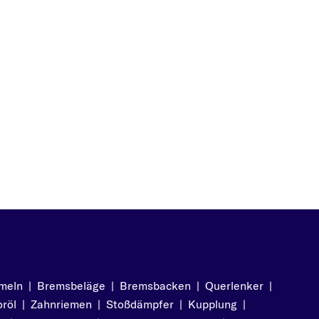
meln
|
Bremsbeläge
|
Bremsbacken
|
Querlenker
|
röl
|
Zahnriemen
|
Stoßdämpfer
|
Kupplung
|