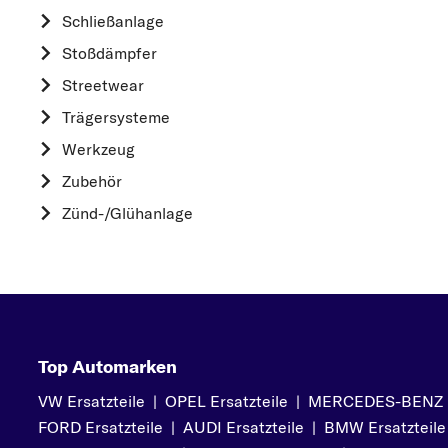
HYUNDAI
Schließanlage
K
Stoßdämpfer
KIA
Streetwear
L
Trägersysteme
LAND ROVER
Werkzeug
M
Zubehör
MAZDA
Zünd-/Glühanlage
MERCEDES-BEN
MINI
MITSUBISHI
N
NISSAN
Top Automarken
O
VW Ersatzteile
|
OPEL Ersatzteile
|
MERCEDES-BENZ Er
OPEL
FORD Ersatzteile
|
AUDI Ersatzteile
|
BMW Ersatzteile
P