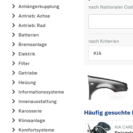
Anhängerkupplung
nach Nationaler Co
Antrieb: Achse
Antrieb: Rad
Batterien
nach Kriterien
Bremsanlage
KIA
Elektrik
Filter
TOP 5 HERSTELLER
Getriebe
VW
Heizung
OPEL
Informationssysteme
MERCEDES-BEN
Innenausstattung
FORD
Karosserie
Häufig gesuchte 
AUDI
Klimaanlage
A
KIA CARE
Komfortsysteme
ALFA ROMEO
Spiegel