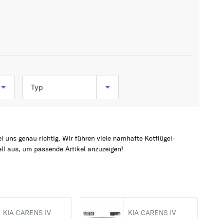
Typ
1.6 GDi (135 PS, 99
kW)
 uns genau richtig. Wir führen viele namhafte Kotflügel-
1.7 CRDi (116 PS, 85
l aus, um passende Artikel anzuzeigen!
kW)
1.7 CRDi (136 PS, 100
kW)
1.7 CRDi (141 PS, 104
KIA CARENS IV
KIA CARENS IV
kW)