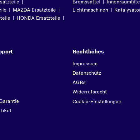
atzteile
|
Bremssattel
|
Innenraumfilte
ile
|
MAZDA Ersatzteile
|
Lichtmaschinen
|
Katalysato
teile
|
HONDA Ersatzteile
|
pport
Rechtliches
Impressum
Datenschutz
AGBs
Widerrufsrecht
Garantie
Cookie-Einstellungen
tikel