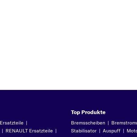
RIO
S
SEPHIA
SHUMA
SORENTO
SOUL
SPORTAGE
Z
V
VENGA
Top Produkte
satzteile
|
Bremsscheiben
|
Bremstrom
|
RENAULT Ersatzteile
|
Stabilisator
|
Auspuff
|
Moto