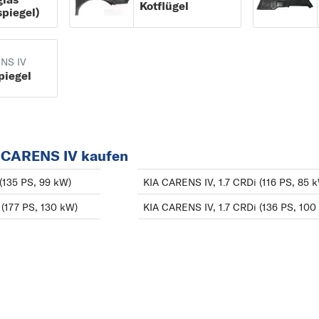
Kotflügel
piegel)
CARENS IV ab
CARNIVAL
03/2013
CARNIVAL / GRAND
CARNIVAL
NS IV
iegel
CEE D
CERATO
M
MAGENTIS
A CARENS IV kaufen
O
(135 PS, 99 kW)
KIA CARENS IV, 1.7 CRDi (116 PS, 85 
OPTIMA
(177 PS, 130 kW)
KIA CARENS IV, 1.7 CRDi (136 PS, 100
P
PICANTO
PRO CEE D
PRO CEE´D
R