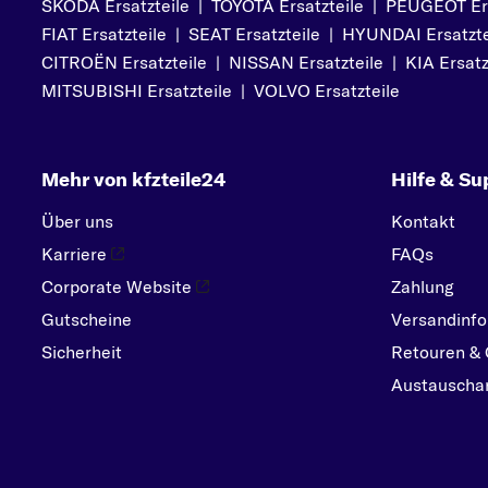
SKODA Ersatzteile
|
TOYOTA Ersatzteile
|
PEUGEOT Ers
PEUGEOT
FIAT Ersatzteile
|
SEAT Ersatzteile
|
HYUNDAI Ersatzte
PORSCHE
CITROËN Ersatzteile
|
NISSAN Ersatzteile
|
KIA Ersatz
R
MITSUBISHI Ersatzteile
|
VOLVO Ersatzteile
RENAULT
S
Mehr von kfzteile24
Hilfe & Su
SEAT
SKODA
Über uns
Kontakt
SMART
Karriere
FAQs
SUBARU
Corporate Website
Zahlung
Gutscheine
SUZUKI
Versandinfo
Sicherheit
Retouren & 
T
Austauschar
TOYOTA
V
VOLVO
VW