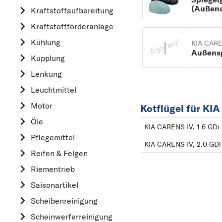
(Außens
Kraftstoff­aufbereitung
AUDI
Kraftstoff­förderanlage
B
Kühlung
BMW
KIA CARE
Außensp
Kupplung
C
CHEVROLET
Lenkung
CITROËN
Leuchtmittel
D
Motor
Kotflügel für KI
DACIA
Öle
KIA CARENS IV, 1.6 GDi 
DAIHATSU
Pflegemittel
KIA CARENS IV, 2.0 GDi 
F
Reifen & Felgen
FIAT
Riementrieb
FORD
Saisonartikel
H
Scheibenreinigung
HONDA
Scheinwerferreinigung