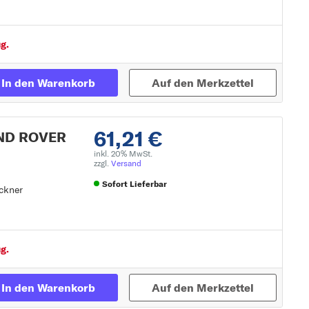
g.
ockner
In den Warenkorb
Auf den Merkzettel
61,21 €
AND ROVER
inkl. 20% MwSt.
zzgl.
Versand
Sofort Lieferbar
ockner
ockner
Zur Detailseite
g.
In den Warenkorb
Auf den Merkzettel