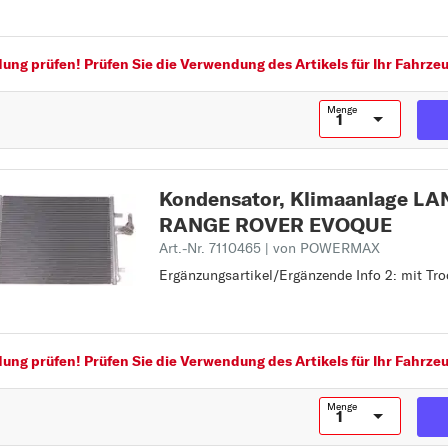
Ergänzungsartikel/Ergänzende Info:
Auslass-Ø [mm]: 13,8
Kältemittel: R 134a
ng prüfen! Prüfen Sie die Verwendung des Artikels für Ihr Fahrzeu
Kältemittel: R 1234yf
Ergänzungsartikel/Ergänzende Info 2: mit Tr
Menge
Kondensator, Klimaanlage L
RANGE ROVER EVOQUE
Art.-Nr. 7110465
| von POWERMAX
Ergänzungsartikel/Ergänzende Info 2: mit Tr
Ergänzungsartikel/Ergänzende Info 2: mit Tr
ng prüfen! Prüfen Sie die Verwendung des Artikels für Ihr Fahrzeu
Menge