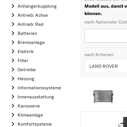
Anhängerkupplung
Modell aus, damit w
können.
Antrieb: Achse
nach Nationaler Co
Antrieb: Rad
Batterien
Bremsanlage
Elektrik
nach Kriterien
Filter
LAND ROVER
Getriebe
Heizung
TOP 5 HERSTELLER
Informationssysteme
VW
Innenausstattung
OPEL
MERCEDES-BEN
Karosserie
FORD
Klimaanlage
AUDI
Komfortsysteme