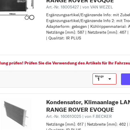
RANGE ROVER EVOQUE
FREELANDER 2
Art.-Nr. 18005427
| von VAN WEZEL
DEFENDER
Ergänzungsartikel/Ergänzende Info: mit Zube
Ergänzungsartikel/Ergänzende Info: mit Zube
Ergänzungsartikel/Ergänzende Info 2: mit Tro
Ergänzungsartikel/Ergänzende Info 2: mit Tr
D
Adapterform: gebogen | Kühlrippenmaterial: 
Adapterform: gebogen
DEFENDER
Netzlänge [mm]: 587 | Netzbreite [mm]: 467 | 
Kühlrippenmaterial: Aluminium
| Qualität: IR PLUS
Netzlänge [mm]: 587
DISCOVERY
Netzbreite [mm]: 467
DISCOVERY SPORT
Netztiefe [mm]: 16
Qualität: IR PLUS
F
ng prüfen! Prüfen Sie die Verwendung des Artikels für Ihr Fahrzeu
FREELANDER
FREELANDER 2
Menge
R
RANGE ROVER
Kondensator, Klimaanlage L
RANGE ROVER
RANGE ROVER EVOQUE
EVOQUE
Art.-Nr. 160610025
| von F.BECKER
RANGE ROVER
Netzlänge [mm]: 617 | Netzbreite [mm]: 462 | 
Netzlänge [mm]: 617
SPORT