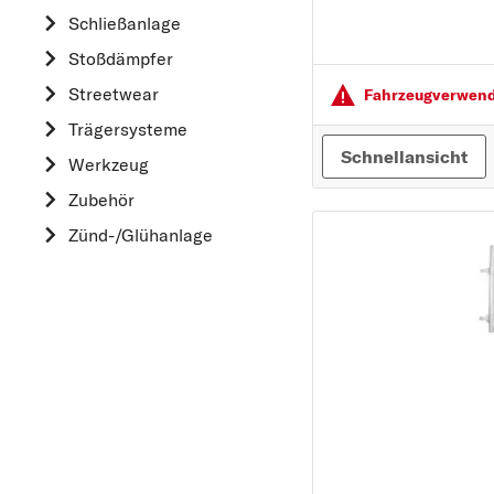
Schließanlage
HONDA
Stoßdämpfer
HYUNDAI
Streetwear
Fahrzeugver­wendu
K
Trägersysteme
KIA
Schnellansicht
Werkzeug
L
Zubehör
LAND ROVER
Zünd-/Glühanlage
M
MAZDA
MERCEDES-BEN
MINI
MITSUBISHI
N
NISSAN
O