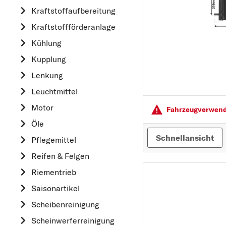
A
Kraftstoff­aufbereitung
ALFA ROMEO
Kraftstoff­förderanlage
AUDI
Kühlung
B
Kupplung
BMW
Lenkung
C
Leuchtmittel
CHEVROLET
Motor
Fahrzeugver­wendu
CITROËN
Öle
D
Schnellansicht
Pflegemittel
DACIA
Reifen & Felgen
DAIHATSU
Riementrieb
F
Saisonartikel
FIAT
Scheibenreinigung
FORD
Scheinwerferreinigung
H