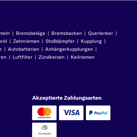
meln
|
Bremsbeläge
|
Bremsbacken
|
Querlenker
|
röl
|
Zahnriemen
|
Stoßdämpfer
|
Kupplung
|
r
|
Autobatterien
|
Anhängerkupplungen
|
ren
|
Luftfilter
|
Zündkerzen
|
Keilriemen
Akzeptierte Zahlungsarten
Vorkasse