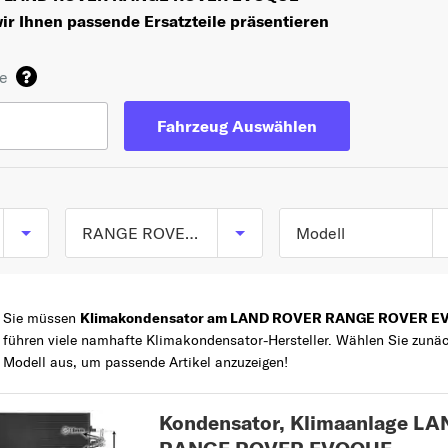
ir Ihnen passende Ersatzteile präsentieren
de
Fahrzeug Auswählen
RANGE ROVER EVOQUE
Modell
RANGE ROVER
TOP 5 SERIEN
RANGE ROVER
EVOQUE (L538) ab
Sie müssen
Klimakondensator am LAND ROVER RANGE ROVER 
EVOQUE
06/2011
führen viele namhafte Klimakondensator-Hersteller. Wählen Sie 
Modell aus, um passende Artikel anzuzeigen!
DISCOVERY
RANGE ROVER
Z
EVOQUE Cabriolet
RANGE ROVER
Kondensator, Klimaanlage L
(L538) ab 11/2015
SPORT