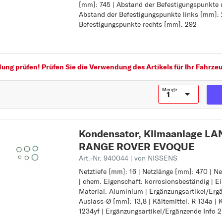
[mm]: 745 | Abstand der Befestigungspunkte 
Ergänzungsartikel/Ergänzende Info 2: mit Tr
Abstand der Befestigungspunkte links [mm]: 
Ergänzungsartikel/Ergänzende Info 2: mit Mo
Befestigungspunkte rechts [mm]: 292
Ergänzungsartikel/Ergänzende Info 2: ohne D
Ergänzungsartikel/Ergänzende Info:
chem. Eigenschaft: korrosionsbeständig
Abstand der Befestigungspunkte oben [mm]: 
Abstand der Befestigungspunkte unten [mm]:
ng prüfen! Prüfen Sie die Verwendung des Artikels für Ihr Fahrzeu
Abstand der Befestigungspunkte links [mm]:
Abstand der Befestigungspunkte rechts [mm]
Menge
Kondensator, Klimaanlage L
RANGE ROVER EVOQUE
Art.-Nr. 940044
| von NISSENS
Netztiefe [mm]: 16 | Netzlänge [mm]: 470 | N
Netztiefe [mm]: 16
| chem. Eigenschaft: korrosionsbeständig | E
Netzlänge [mm]: 470
Material: Aluminium | Ergänzungsartikel/Ergä
Netzbreite [mm]: 620
Auslass-Ø [mm]: 13,8 | Kältemittel: R 134a | K
chem. Eigenschaft: korrosionsbeständig
1234yf | Ergänzungsartikel/Ergänzende Info 2
Einlass-Ø [mm]: 18
Material: Aluminium