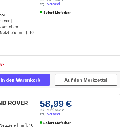
zzgl.
Versand
Sofort Lieferbar
hör |
hör
ckner |
ockner
Zur Detailseite
Aluminium |
Netztiefe [mm]: 16
g.
In den Warenkorb
Auf den Merkzettel
58,99 €
AND ROVER
inkl. 20% MwSt.
zzgl.
Versand
Sofort Lieferbar
Netztiefe [mm]: 16