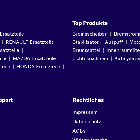
Top Produkte
satzteile
|
Bremsscheiben
|
Bremstrom
|
RENAULT Ersatzteile
|
Stabilisator
|
Auspuff
|
Moto
atzteile
|
Bremssattel
|
Innenraumfilte
ile
|
MAZDA Ersatzteile
|
Lichtmaschinen
|
Katalysato
teile
|
HONDA Ersatzteile
|
pport
Rechtliches
Impressum
Datenschutz
AGBs