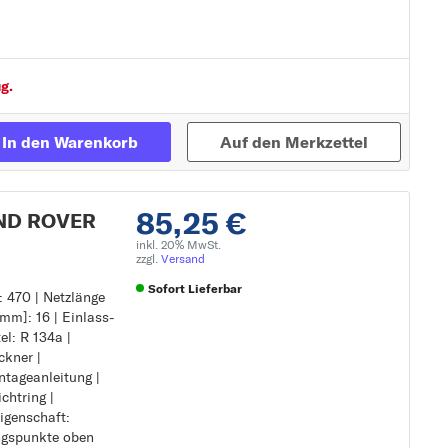
Zur Detailseite
g.
In den Warenkorb
Auf den Merkzettel
85,25 €
AND ROVER
inkl. 20% MwSt.
zzgl.
Versand
Sofort Lieferbar
 470 | Netzlänge
[mm]: 16 | Einlass-
Zur Detailseite
el: R 134a |
ckner |
ntageanleitung |
chtring |
igenschaft:
ungspunkte oben