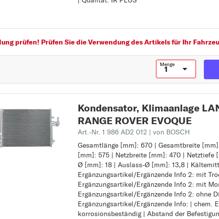
| Qualität: IR PLUS
Netzbreite [mm]: 462
Netztiefe [mm]: 16
Qualität: IR PLUS
ng prüfen! Prüfen Sie die Verwendung des Artikels für Ihr Fahrzeu
Menge
Kondensator, Klimaanlage L
RANGE ROVER EVOQUE
Art.-Nr. 1 986 AD2 012
| von BOSCH
Z
Gesamtlänge [mm]: 670 | Gesamtbreite [mm]:
Gesamtlänge [mm]: 670
[mm]: 575 | Netzbreite [mm]: 470 | Netztiefe 
Gesamtbreite [mm]: 470
Ø [mm]: 18 | Auslass-Ø [mm]: 13,8 | Kältemitt
Netzlänge [mm]: 575
Ergänzungsartikel/Ergänzende Info 2: mit Tro
Netzbreite [mm]: 470
Ergänzungsartikel/Ergänzende Info 2: mit Mo
Netztiefe [mm]: 16
Ergänzungsartikel/Ergänzende Info 2: ohne Di
Einlass-Ø [mm]: 18
Ergänzungsartikel/Ergänzende Info: | chem. E
Auslass-Ø [mm]: 13,8
korrosionsbeständig | Abstand der Befestig
Kältemittel: R 134a