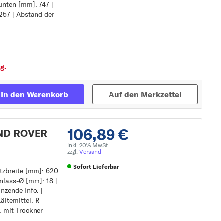
unten [mm]: 747 |
ockner
257 | Abstand der
ntageanleitung
ichtring
745
 747
g.
 257
: 292
In den Warenkorb
Auf den Merkzettel
106,89 €
AND ROVER
inkl. 20% MwSt.
zzgl.
Versand
Sofort Lieferbar
etzbreite [mm]: 620
inlass-Ø [mm]: 18 |
Zur Detailseite
nzende Info: |
ältemittel: R
: mit Trockner