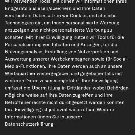
Wir verwenden Tools, mit denen wir Informationen Ihres
Endgeräts auslesen/speichern und Ihre Daten
verarbeiten. Dabei setzen wir Cookies und ähnliche
Technologien ein, um Ihnen personalisierte Werbung
kfzteile24.de
carpardoo.nl
carpardoo.fr
anzuzeigen und nicht-personalisierte Werbung zu
carpardoo.dk
schalten. Mit Ihrer Einwilligung nutzen wir Tools für die
Personalisierung von Inhalten und Anzeigen, für die
Nutzungsanalyse, Erstellung von Nutzerprofilen und
Auswertung unserer Werbekampagnen sowie für Social-
Die hier dargestellten Daten, insbesondere die gesamte Datenbank, dürfen
Media-Funktionen. Ihre Daten werden auch an unsere
nicht vervielfältigt werden. Die Vervielfältigung und Verbreitung der Daten und
Werbepartner weitergegeben und gegebenenfalls mit
der Datenbank ohne vorherige Einwilligung von TecAlliance und/oder die
Einbeziehung Dritter in solche Aktivitäten ist streng verboten. Jegliche
weiteren Daten zusammengeführt. Ihre Einwilligung
unautorisierte Nutzung von Inhalten stellt eine Verletzung des Urheberrechts
umfasst die Übermittlung in Drittländer, wobei Behörden
dar und kann rechtliche Schritte nach sich ziehen.
möglicherweise auf Ihre Daten zugreifen und Ihre
Vertrag widerrufen
Betroffenenrechte nicht durchgesetzt werden könnten.
Ihre Einwilligung ist jederzeit widerrufbar. Weitere
Informationen finden Sie in unserer
© 2026 kfzteile24 GmbH - Alle Rechte vorbehalten.
Datenschutzerklärung
.