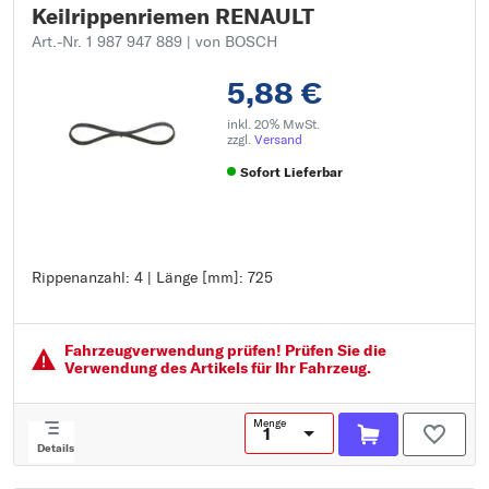
Keilrippenriemen RENAULT
Art.-Nr. 1 987 947 889
| von BOSCH
5,88 €
inkl. 20% MwSt.
zzgl.
Versand
Sofort Lieferbar
Rippenanzahl: 4 | Länge [mm]: 725
Rippenanzahl: 4
Länge [mm]: 725
Fahrzeugver­wendung prüfen! Prüfen Sie die
Verwendung des Artikels für Ihr Fahrzeug.
Menge
Details