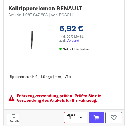
Keilrippenriemen RENAULT
Art.-Nr. 1 987 947 888
| von BOSCH
6,92 €
inkl. 20% MwSt.
zzgl.
Versand
Sofort Lieferbar
Rippenanzahl: 4 | Länge [mm]: 715
Rippenanzahl: 4
Länge [mm]: 715
Fahrzeugver­wendung prüfen! Prüfen Sie die
Verwendung des Artikels für Ihr Fahrzeug.
Menge
Details