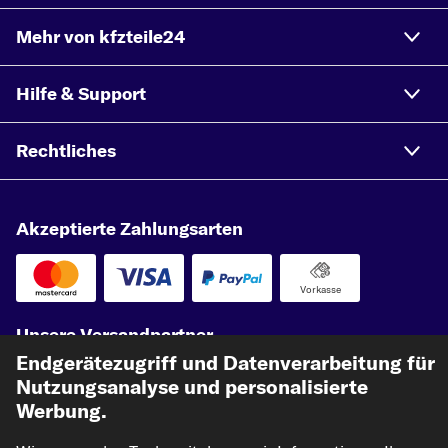
RENAULT 19
Mehr von kfzteile24
RENAULT MEGANE CC
RENAULT ZOE
Hilfe & Support
RENAULT RAPID
RENAULT TALISMAN
Rechtliches
RENAULT WIND
RENAULT SAFRANE
Akzeptierte Zahlungsarten
Vorkasse
Unsere Versandpartner
Endgerätezugriff und Datenverarbeitung für
Nutzungsanalyse und personalisierte
Werbung.