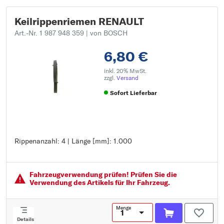
Keilrippenriemen RENAULT
Art.-Nr. 1 987 948 359
| von BOSCH
6,80 €
inkl. 20% MwSt.
zzgl.
Versand
Sofort Lieferbar
Rippenanzahl: 4 | Länge [mm]: 1.000
Rippenanzahl: 4
Länge [mm]: 1.000
Fahrzeugver­wendung prüfen! Prüfen Sie die
Verwendung des Artikels für Ihr Fahrzeug.
Menge
Details