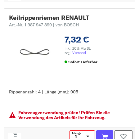
Keilrippenriemen RENAULT
Art.-Nr. 1 987 947 899
| von BOSCH
7,32 €
inkl. 20% MwSt.
zzgl.
Versand
Sofort Lieferbar
Rippenanzahl: 4 | Länge [mm]: 905
Rippenanzahl: 4
Länge [mm]: 905
Fahrzeugver­wendung prüfen! Prüfen Sie die
Verwendung des Artikels für Ihr Fahrzeug.
Menge