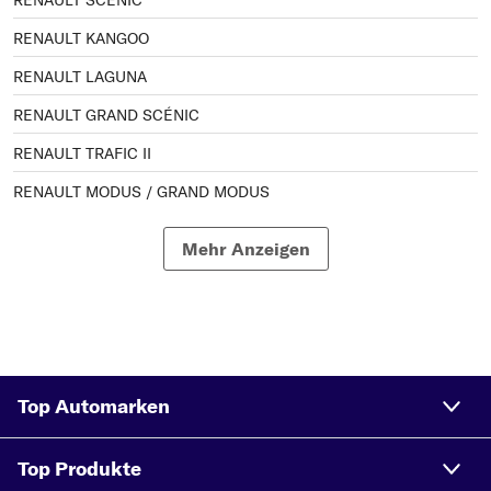
RENAULT SCÉNIC
RENAULT KANGOO
RENAULT LAGUNA
RENAULT GRAND SCÉNIC
RENAULT TRAFIC II
RENAULT MODUS / GRAND MODUS
RENAULT CAPTUR
Mehr Anzeigen
RENAULT KANGOO / GRAND KANGOO
RENAULT MASTER
RENAULT KADJAR
RENAULT KANGOO BE BOP
Top Automarken
RENAULT KOLEOS
RENAULT TRAFIC
Top Produkte