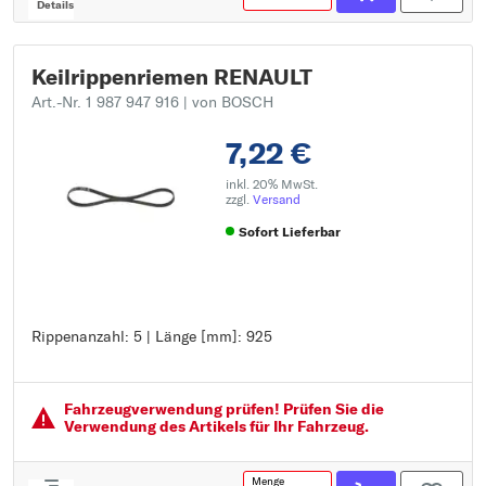
Details
Keilrippenriemen RENAULT
Art.-Nr. 1 987 947 916
| von BOSCH
7,22 €
inkl. 20% MwSt.
zzgl.
Versand
Sofort Lieferbar
Rippenanzahl: 5 | Länge [mm]: 925
Rippenanzahl: 5
Länge [mm]: 925
Fahrzeugver­wendung prüfen! Prüfen Sie die
Verwendung des Artikels für Ihr Fahrzeug.
Menge