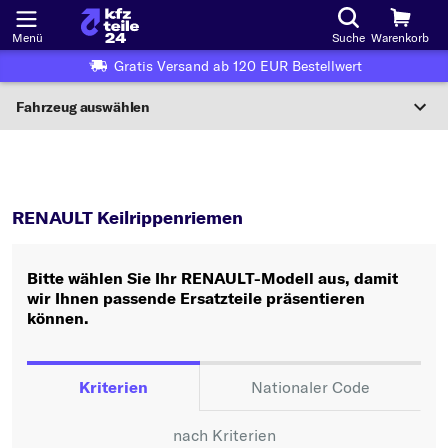
Menü
Suche
Warenkorb
Gratis Versand ab 120 EUR Bestellwert
Fahrzeug auswählen
Nationaler Code
RENAULT
Keilrippenriemen
Wo finde ich die?
RENAULT Keilrippenriemen
Fahrzeug auswählen
Bitte wählen Sie Ihr RENAULT-Modell aus, damit
Oder
wir Ihnen passende Ersatzteile präsentieren
können.
Oder Fahrzeugauswahl nach Kriterien:
Hersteller wählen
Kriterien
Nationaler Code
Modell wählen
nach Kriterien