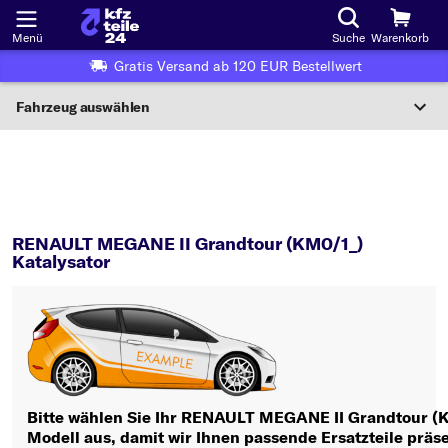
Menü
Suche
Warenkorb
Gratis Versand ab 120 EUR Bestellwert
Fahrzeug auswählen
Nationaler Code
MEGANE II Grandtour (KM0/1_)
Katalysator
Wo finde ich die?
RENAULT MEGANE II Grandtour (KM0/1_)
Fahrzeug auswählen
Katalysator
Oder
Oder Fahrzeugauswahl nach Kriterien:
Hersteller wählen
Modell wählen
Bitte wählen Sie Ihr RENAULT MEGANE II Grandtour (
Modell aus, damit wir Ihnen passende Ersatzteile präs