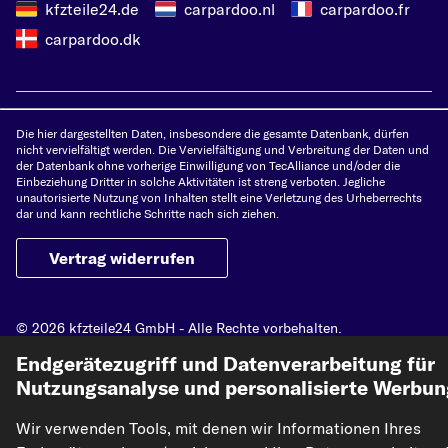
kfzteile24.de
carpardoo.nl
carpardoo.fr
carpardoo.dk
Die hier dargestellten Daten, insbesondere die gesamte Datenbank, dürfen
nicht vervielfältigt werden. Die Vervielfältigung und Verbreitung der Daten und
der Datenbank ohne vorherige Einwilligung von TecAlliance und/oder die
Einbeziehung Dritter in solche Aktivitäten ist streng verboten. Jegliche
unautorisierte Nutzung von Inhalten stellt eine Verletzung des Urheberrechts
dar und kann rechtliche Schritte nach sich ziehen.
Vertrag widerrufen
© 2026 kfzteile24 GmbH - Alle Rechte vorbehalten.
Endgerätezugriff und Datenverarbeitung für
Nutzungsanalyse und personalisierte Werbun
Wir verwenden Tools, mit denen wir Informationen Ihres
¹„Gratis Versand“ oder „ohne Versandkosten“ entsprechen dem Wegfall der
deutschen Versandkostenpauschale von 6,90 €.