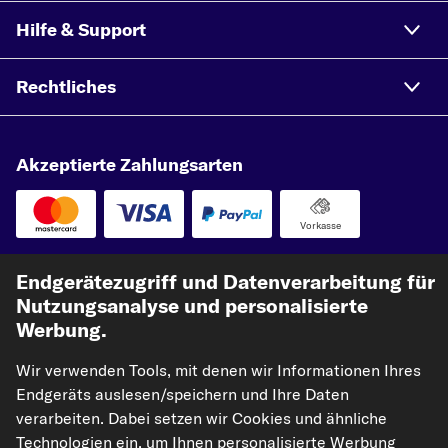
MERCEDES-BENZ E-KLASSE Cabriolet (A207), E 350
BlueTEC/ d (207.426) (258 PS, 190 kW)
Hilfe & Support
MERCEDES-BENZ E-KLASSE Cabriolet (A207), E 320
(207.462) (272 PS, 200 kW)
Rechtliches
MERCEDES-BENZ E-KLASSE Cabriolet (A207), E 400
(207.461) (333 PS, 245 kW)
Akzeptierte Zahlungsarten
MERCEDES-BENZ E-KLASSE Cabriolet (A207), E 500
(207.473) (408 PS, 300 kW)
Vorkasse
Unsere Versandpartner
Endgerätezugriff und Datenverarbeitung für
Nutzungsanalyse und personalisierte
Werbung.
Wir verwenden Tools, mit denen wir Informationen Ihres
Endgeräts auslesen/speichern und Ihre Daten
verarbeiten. Dabei setzen wir Cookies und ähnliche
Technologien ein, um Ihnen personalisierte Werbung