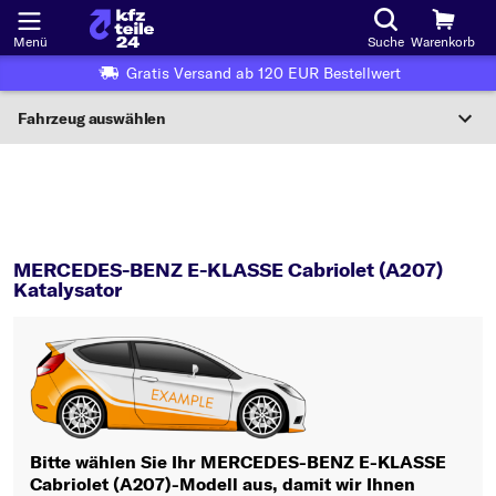
Menü
Suche
Warenkorb
Gratis Versand ab 120 EUR Bestellwert
Fahrzeug auswählen
Nationaler Code
E-KLASSE Cabriolet (A207)
Katalysator
Wo finde ich die?
MERCEDES-BENZ E-KLASSE Cabriolet (A207)
Fahrzeug auswählen
Katalysator
Oder
Oder Fahrzeugauswahl nach Kriterien:
Hersteller wählen
Modell wählen
Bitte wählen Sie Ihr MERCEDES-BENZ E-KLASSE
Cabriolet (A207)-Modell aus, damit wir Ihnen