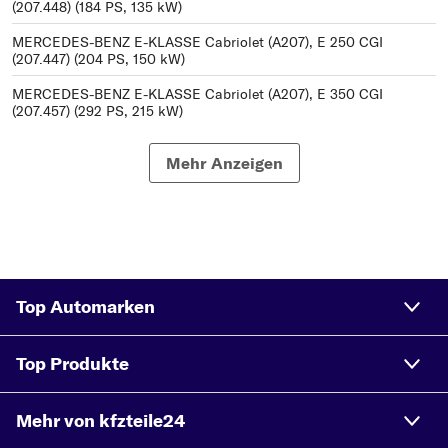
(207.448) (184 PS, 135 kW)
MERCEDES-BENZ E-KLASSE Cabriolet (A207), E 250 CGI
(207.447) (204 PS, 150 kW)
MERCEDES-BENZ E-KLASSE Cabriolet (A207), E 350 CGI
(207.457) (292 PS, 215 kW)
MERCEDES-BENZ E-KLASSE Cabriolet (A207), E 220 CDI
(207.402) (163 PS, 120 kW)
Mehr Anzeigen
MERCEDES-BENZ E-KLASSE Cabriolet (A207), E 350 BlueTEC
(207.426) (252 PS, 185 kW)
MERCEDES-BENZ E-KLASSE Cabriolet (A207), E 200
(207.434) (184 PS, 135 kW)
MERCEDES-BENZ E-KLASSE Cabriolet (A207), E 250
Top Automarken
(207.436) (211 PS, 155 kW)
MERCEDES-BENZ E-KLASSE Cabriolet (A207), E 400
Top Produkte
(207.465) (333 PS, 245 kW)
MERCEDES-BENZ E-KLASSE Cabriolet (A207), E 220 BlueTEC
Mehr von kfzteile24
(207.401) (177 PS, 130 kW)