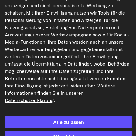
anzuzeigen und nicht-personalisierte Werbung zu
kfzteile24.de
carpardoo.nl
carpardoo.fr
schalten. Mit Ihrer Einwilligung nutzen wir Tools für die
carpardoo.dk
Personalisierung von Inhalten und Anzeigen, für die
Nutzungsanalyse, Erstellung von Nutzerprofilen und
Auswertung unserer Werbekampagnen sowie für Social-
Media-Funktionen. Ihre Daten werden auch an unsere
Die hier dargestellten Daten, insbesondere die gesamte Datenbank, dürfen
Werbepartner weitergegeben und gegebenenfalls mit
nicht vervielfältigt werden. Die Vervielfältigung und Verbreitung der Daten und
der Datenbank ohne vorherige Einwilligung von TecAlliance und/oder die
weiteren Daten zusammengeführt. Ihre Einwilligung
Einbeziehung Dritter in solche Aktivitäten ist streng verboten. Jegliche
umfasst die Übermittlung in Drittländer, wobei Behörden
unautorisierte Nutzung von Inhalten stellt eine Verletzung des Urheberrechts
dar und kann rechtliche Schritte nach sich ziehen.
möglicherweise auf Ihre Daten zugreifen und Ihre
Betroffenenrechte nicht durchgesetzt werden könnten.
Vertrag widerrufen
Ihre Einwilligung ist jederzeit widerrufbar. Weitere
Informationen finden Sie in unserer
Datenschutzerklärung
.
© 2026 kfzteile24 GmbH - Alle Rechte vorbehalten.
Alle zulassen
¹„Gratis Versand“ oder „ohne Versandkosten“ entsprechen dem Wegfall der