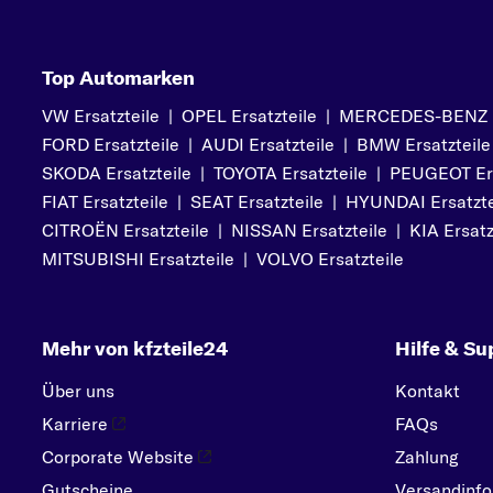
PEUGEOT
PORSCHE
Top Automarken
R
VW Ersatzteile
|
OPEL Ersatzteile
|
MERCEDES-BENZ Er
RENAULT
FORD Ersatzteile
|
AUDI Ersatzteile
|
BMW Ersatzteile
S
SKODA Ersatzteile
|
TOYOTA Ersatzteile
|
PEUGEOT Ers
SEAT
FIAT Ersatzteile
|
SEAT Ersatzteile
|
HYUNDAI Ersatzte
SKODA
CITROËN Ersatzteile
|
NISSAN Ersatzteile
|
KIA Ersatz
SMART
MITSUBISHI Ersatzteile
|
VOLVO Ersatzteile
SUBARU
SUZUKI
Mehr von kfzteile24
Hilfe & Su
T
TOYOTA
Über uns
Kontakt
Karriere
FAQs
V
Corporate Website
VOLVO
Zahlung
Gutscheine
Versandinfo
VW