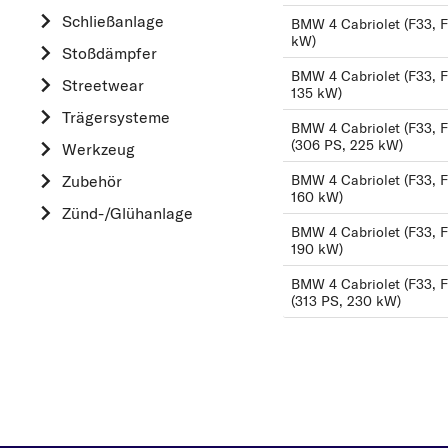
HYUNDAI
Schließanlage
BMW 4 Cabriolet (F33, F
K
kW)
Stoßdämpfer
KIA
BMW 4 Cabriolet (F33, F8
Streetwear
135 kW)
L
Trägersysteme
LAND ROVER
BMW 4 Cabriolet (F33, F8
(306 PS, 225 kW)
Werkzeug
M
Zubehör
BMW 4 Cabriolet (F33, F
MAZDA
160 kW)
Zünd-/Glühanlage
MERCEDES-BEN
BMW 4 Cabriolet (F33, F
190 kW)
MINI
MITSUBISHI
BMW 4 Cabriolet (F33, F
(313 PS, 230 kW)
N
NISSAN
O
OPEL
P