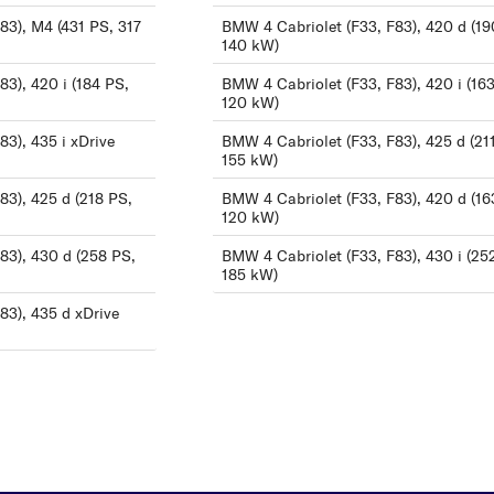
8
83), M4 (431 PS, 317
BMW 4 Cabriolet (F33, F83), 420 d (19
I
140 kW)
i3
3), 420 i (184 PS,
BMW 4 Cabriolet (F33, F83), 420 i (16
120 kW)
X
X1
3), 435 i xDrive
BMW 4 Cabriolet (F33, F83), 425 d (21
155 kW)
X3
83), 425 d (218 PS,
BMW 4 Cabriolet (F33, F83), 420 d (16
X4
120 kW)
X5
Z
83), 430 d (258 PS,
BMW 4 Cabriolet (F33, F83), 430 i (25
X6
185 kW)
Z
83), 435 d xDrive
Z1
Z3
Z4