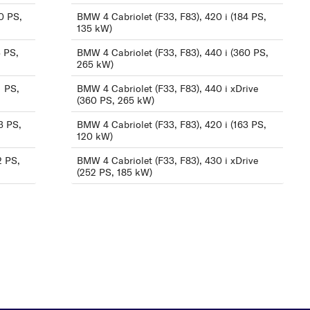
435 d xDrive (313 PS,
0 PS,
BMW 4 Cabriolet (F33, F83), 420 i (184 PS,
230 kW)
135 kW)
435 i (340 PS, 250 kW)
3 PS,
BMW 4 Cabriolet (F33, F83), 440 i (360 PS,
265 kW)
435 i (306 PS, 225 kW)
1 PS,
BMW 4 Cabriolet (F33, F83), 440 i xDrive
435 i xDrive (340 PS,
(360 PS, 265 kW)
250 kW)
3 PS,
BMW 4 Cabriolet (F33, F83), 420 i (163 PS,
435 i xDrive (306 PS,
120 kW)
225 kW)
2 PS,
BMW 4 Cabriolet (F33, F83), 430 i xDrive
(252 PS, 185 kW)
440 i (326 PS, 240 kW)
440 i (360 PS, 265 kW)
440 i xDrive (326 PS,
240 kW)
440 i xDrive (360 PS,
265 kW)
M4 (431 PS, 317 kW)