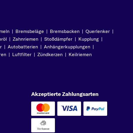
M4 Competition (450
PS, 331 kW)
meln
|
Bremsbeläge
|
Bremsbacken
|
Querlenker
|
röl
|
Zahnriemen
|
Stoßdämpfer
|
Kupplung
|
r
|
Autobatterien
|
Anhängerkupplungen
|
ren
|
Luftfilter
|
Zündkerzen
|
Keilriemen
Akzeptierte Zahlungsarten
Vorkasse