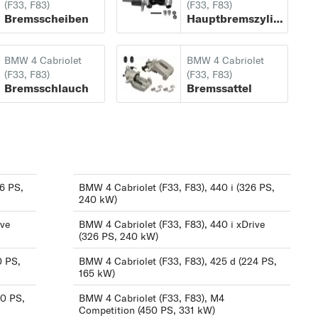
(F33, F83)
(F33, F83)
420 i (163 PS, 120 kW)
Bremsscheiben
Hauptbremszylinder
425 d (211 PS, 155 kW)
BMW 4 Cabriolet
BMW 4 Cabriolet
425 d (218 PS, 160 kW)
(F33, F83)
(F33, F83)
425 d (224 PS, 165 kW)
Bremsschlauch
Bremssattel
428 i (245 PS, 180 kW)
428 i xDrive (245 PS,
180 kW)
430 d (258 PS, 190
6 PS,
BMW 4 Cabriolet (F33, F83), 440 i (326 PS,
kW)
240 kW)
430 d (286 PS, 210
ive
BMW 4 Cabriolet (F33, F83), 440 i xDrive
kW)
(326 PS, 240 kW)
430 i (252 PS, 185 kW)
0 PS,
BMW 4 Cabriolet (F33, F83), 425 d (224 PS,
165 kW)
430 i xDrive (252 PS,
00 PS,
BMW 4 Cabriolet (F33, F83), M4
185 kW)
Competition (450 PS, 331 kW)