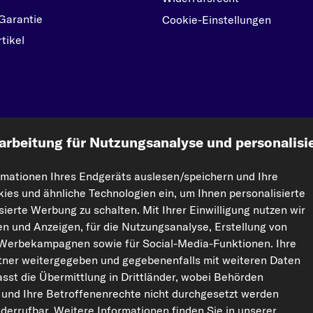
Garantie
Cookie-Einstellungen
tikel
kfzteile24.de
arbeitung für Nutzungsanalyse und personalisi
rmationen Ihres Endgeräts auslesen/speichern und Ihre
ht vervielfältigt werden. Die Vervielfältigung und Verbreitung der Daten und der Da
kies und ähnliche Technologien ein, um Ihnen personalisierte
orisierte Nutzung von Inhalten stellt eine Verletzung des Urheberrechts dar und kann r
ierte Werbung zu schalten. Mit Ihrer Einwilligung nutzen wir
ten und Anzeigen, für die Nutzungsanalyse, Erstellung von
 Werbekampagnen sowie für Social-Media-Funktionen. Ihre
ner weitergegeben und gegebenenfalls mit weiteren Daten
sst die Übermittlung in Drittländer, wobei Behörden
 und Ihre Betroffenenrechte nicht durchgesetzt werden
 deutschen Versandkostenpauschale von 6,90 €.
widerrufbar. Weitere Informationen finden Sie in unserer