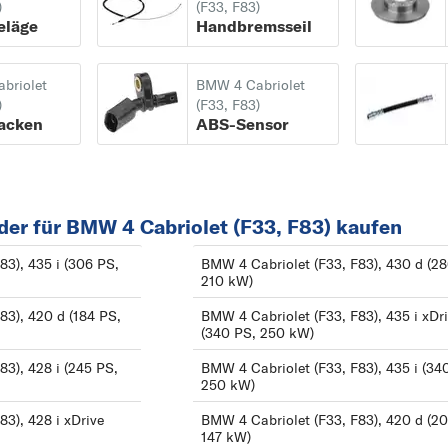
)
(F33, F83)
1
eläge
Handbremsseil
2
2
briolet
BMW 4 Cabriolet
)
(F33, F83)
3
acken
ABS-Sensor
3
4
4
er für BMW 4 Cabriolet (F33, F83) kaufen
5
83), 435 i (306 PS,
BMW 4 Cabriolet (F33, F83), 430 d (28
5
210 kW)
6
83), 420 d (184 PS,
BMW 4 Cabriolet (F33, F83), 435 i xDr
6
(340 PS, 250 kW)
7
83), 428 i (245 PS,
BMW 4 Cabriolet (F33, F83), 435 i (34
250 kW)
7
3), 428 i xDrive
BMW 4 Cabriolet (F33, F83), 420 d (2
8
147 kW)