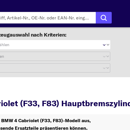
eugauswahl nach Kriterien:
ählen
en
4 Cabriolet (F33, F83)
olet (F33, F83) Hauptbremszylin
r BMW 4 Cabriolet (F33, F83)-Modell aus,
ssende Ersatzteile präsentieren können.