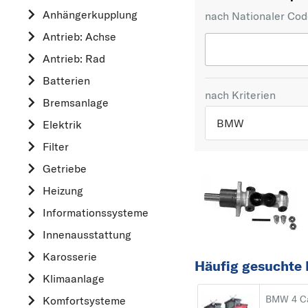
Anhängerkupplung
nach Nationaler Co
Antrieb: Achse
Antrieb: Rad
Batterien
nach Kriterien
Bremsanlage
BMW
Elektrik
Filter
TOP 5 HERSTELLER
Getriebe
VW
Heizung
OPEL
Informationssysteme
MERCEDES-BEN
Innenausstattung
FORD
Karosserie
AUDI
Häufig gesuchte 
Klimaanlage
A
BMW 4 Ca
Komfortsysteme
ALFA ROMEO