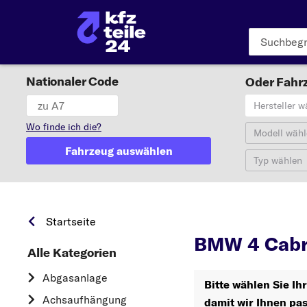
Nationaler Code
Oder Fahrz
Hersteller w
Wo finde ich die?
Modell wähl
Fahrzeug auswählen
Typ wählen
Startseite
BMW 4 Cabri
Alle Kategorien
Abgasanlage
Bitte wählen Sie Ih
Achsaufhängung
damit wir Ihnen pa