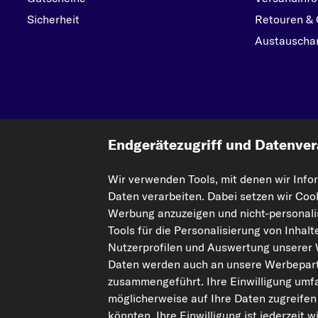
Sicherheit
Retouren & 
Austauschar
Endgerätezugriff und Datenver
Wir verwenden Tools, mit denen wir Info
Die hier dargestellten Daten, insbesondere die gesamte Datenbank, dürfen nic
Daten verarbeiten. Dabei setzen wir Coo
Einbeziehung Dritter in solche Aktivitäten ist streng verboten. Jegliche unaut
Werbung anzuzeigen und nicht-personalis
Tools für die Personalisierung von Inhal
Vertrag widerrufen
Nutzerprofilen und Auswertung unserer
Daten werden auch an unsere Werbepart
© 2026 kfzteile24 GmbH - Alle Rechte vorbehalten.
zusammengeführt. Ihre Einwilligung umfa
möglicherweise auf Ihre Daten zugreifen
¹„Gratis Versand“ oder „ohne Versandkosten“ entsprechen dem Wegfall der
könnten. Ihre Einwilligung ist jederzeit 