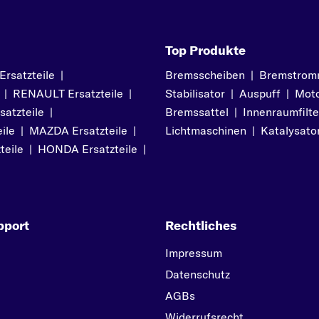
Top Produkte
satzteile
|
Bremsscheiben
|
Bremstrom
|
RENAULT Ersatzteile
|
Stabilisator
|
Auspuff
|
Moto
atzteile
|
Bremssattel
|
Innenraumfilte
ile
|
MAZDA Ersatzteile
|
Lichtmaschinen
|
Katalysato
teile
|
HONDA Ersatzteile
|
pport
Rechtliches
Impressum
Datenschutz
AGBs
Widerrufsrecht