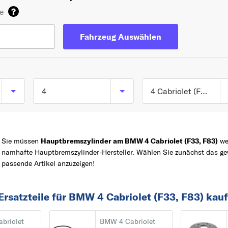
de
Fahrzeug Auswählen
4
4 Cabriolet (F33, F83) ab 10/2013
4 Cabriolet (F33, F83
TOP 5 SERIEN
3
ab 10/2013
Sie müssen
Hauptbremszylinder am BMW 4 Cabriolet (F33, F83)
wec
5
4 Coupe (F32, F82) a
namhafte Hauptbremszylinder-Hersteller. Wählen Sie zunächst das g
07/2013
Z
1
passende Artikel anzuzeigen!
4 Gran Coupe (F36) 
X3
03/2014
X1
Ersatzteile für BMW 4 Cabriolet (F33, F83) kau
02
briolet
BMW 4 Cabriolet
1