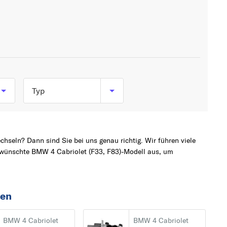
Typ
)
420 d (163 PS, 120 kW)
420 d (190 PS, 140 kW)
hseln? Dann sind Sie bei uns genau richtig. Wir führen viele
b
420 d (200 PS, 147
ewünschte BMW 4 Cabriolet (F33, F83)-Modell aus, um
kW)
ab
420 d (184 PS, 135 kW)
420 i (163 PS, 120 kW)
fen
420 i (184 PS, 135 kW)
BMW 4 Cabriolet
BMW 4 Cabriolet
420 i (184 PS, 135 kW)