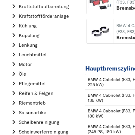
(F33, F83
Kraftstoff­aufbereitung
AUDI
Bremsb
Kraftstoff­förderanlage
B
Kühlung
BMW
BMW 4 Ca
(F33, F83
Kupplung
C
Bremsb
CHEVROLET
Lenkung
CITROËN
Leuchtmittel
D
Motor
Hauptbremszylind
DACIA
Öle
BMW 4 Cabriolet (F33, F
DAIHATSU
Pflegemittel
225 kW)
F
Reifen & Felgen
BMW 4 Cabriolet (F33, F
FIAT
135 kW)
Riementrieb
FORD
BMW 4 Cabriolet (F33, F
Saisonartikel
180 kW)
H
Scheibenreinigung
BMW 4 Cabriolet (F33, F8
HONDA
Scheinwerferreinigung
(245 PS, 180 kW)