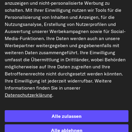
anzuzeigen und nicht-personalisierte Werbung zu
kfzteile24.de
carpardoo.nl
carpardoo.fr
schalten. Mit Ihrer Einwilligung nutzen wir Tools für die
carpardoo.dk
Personalisierung von Inhalten und Anzeigen, für die
Nutzungsanalyse, Erstellung von Nutzerprofilen und
Auswertung unserer Werbekampagnen sowie für Social-
Media-Funktionen. Ihre Daten werden auch an unsere
Die hier dargestellten Daten, insbesondere die gesamte Datenbank, dürfen
Werbepartner weitergegeben und gegebenenfalls mit
nicht vervielfältigt werden. Die Vervielfältigung und Verbreitung der Daten und
der Datenbank ohne vorherige Einwilligung von TecAlliance und/oder die
weiteren Daten zusammengeführt. Ihre Einwilligung
Einbeziehung Dritter in solche Aktivitäten ist streng verboten. Jegliche
umfasst die Übermittlung in Drittländer, wobei Behörden
unautorisierte Nutzung von Inhalten stellt eine Verletzung des Urheberrechts
dar und kann rechtliche Schritte nach sich ziehen.
möglicherweise auf Ihre Daten zugreifen und Ihre
Betroffenenrechte nicht durchgesetzt werden könnten.
Vertrag widerrufen
Ihre Einwilligung ist jederzeit widerrufbar. Weitere
Informationen finden Sie in unserer
Datenschutzerklärung
.
© 2026 kfzteile24 GmbH - Alle Rechte vorbehalten.
Alle zulassen
¹„Gratis Versand“ oder „ohne Versandkosten“ entsprechen dem Wegfall der
Alle ablehnen