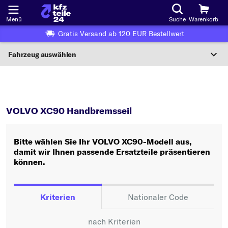
Menü
Suche
Warenkorb
Gratis Versand ab 120 EUR Bestellwert
Fahrzeug auswählen
Nationaler Code
XC90
Handbremsseil
Wo finde ich die?
VOLVO XC90 Handbremsseil
Fahrzeug auswählen
Bitte wählen Sie Ihr VOLVO XC90-Modell aus,
Oder
damit wir Ihnen passende Ersatzteile präsentieren
können.
Oder Fahrzeugauswahl nach Kriterien:
Hersteller wählen
Kriterien
Nationaler Code
Modell wählen
nach Kriterien