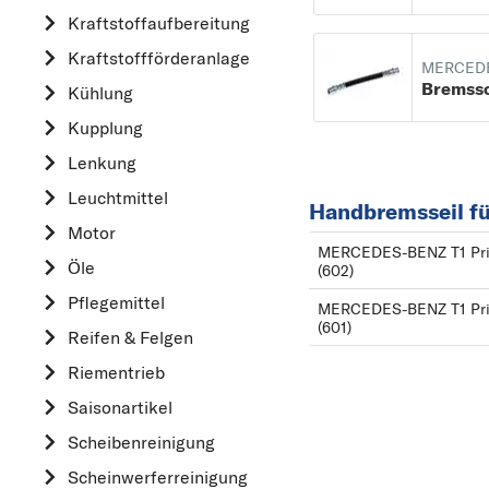
Kraftstoff­aufbereitung
AUDI
Kraftstoff­förderanlage
B
MERCEDE
Bremss
Kühlung
BMW
Kupplung
C
CHEVROLET
Lenkung
CITROËN
Leuchtmittel
Handbremsseil f
D
Motor
MERCEDES-BENZ T1 Prit
DACIA
Öle
(602)
DAIHATSU
Pflegemittel
MERCEDES-BENZ T1 Prit
(601)
F
Reifen & Felgen
FIAT
Riementrieb
FORD
Saisonartikel
H
Scheibenreinigung
HONDA
Scheinwerferreinigung