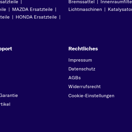
atzteile
|
Bremssattel
|
Innenraumfilte
SLK
ile
|
MAZDA Ersatzteile
|
Lichtmaschinen
|
Katalysato
SLS AMG
teile
|
HONDA Ersatzteile
|
SPRINTER
SPRINTER 2-t
SPRINTER 3-t
pport
Rechtliches
STUFENHECK
Impressum
T
T1
Datenschutz
AGBs
V
Widerrufsrecht
V-KLASSE
Garantie
Cookie-Einstellungen
VANEO
tikel
VARIO
VIANO
VITO