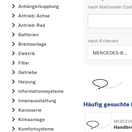
Anhängerkupplung
nach Nationaler Co
Antrieb: Achse
Antrieb: Rad
Batterien
nach Kriterien
Bremsanlage
MERCEDES-BENZ
Elektrik
Filter
TOP 5 HERSTELLER
Getriebe
VW
Heizung
OPEL
Informationssysteme
MERCEDES-BEN
Innenausstattung
FORD
Häufig gesuchte
Karosserie
AUDI
Klimaanlage
A
MERCEDE
Handbr
Komfortsysteme
ALFA ROMEO