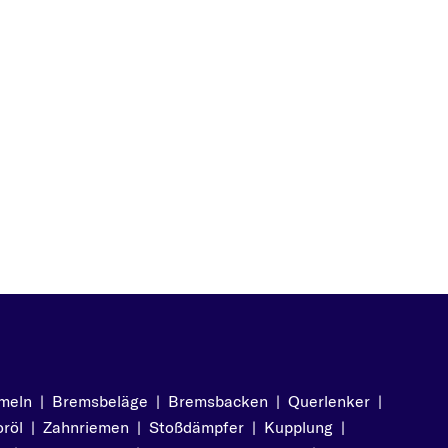
meln
|
Bremsbeläge
|
Bremsbacken
|
Querlenker
|
röl
|
Zahnriemen
|
Stoßdämpfer
|
Kupplung
|