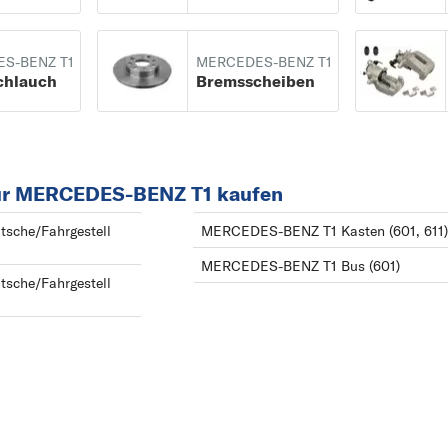
(601) ab 01/1977 bis
1
02/1996
190
S-BENZ T1
MERCEDES-BENZ T1
chlauch
Bremsscheiben
T1
A
Pritsche/Fahrgestell
A-KLASSE
(602) ab 01/1977 bis
B
02/1996
B-KLASSE
ür MERCEDES-BENZ T1 kaufen
C
sche/Fahrgestell
MERCEDES-BENZ T1 Kasten (601, 611
C-KLASSE
MERCEDES-BENZ T1 Bus (601)
CABRIOLET
sche/Fahrgestell
CITAN
CLC-KLASSE
CLK
CLS
COUPE