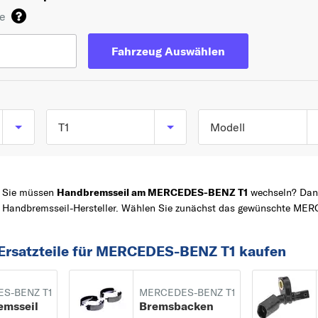
de
Fahrzeug Auswählen
T1
Modell
T1 Bus (601) ab
TOP 5 SERIEN
C-KLASSE
05/1977 bis 02/1996
Sie müssen
Handbremsseil am MERCEDES-BENZ T1
wechseln? Dann 
A-KLASSE
T1 Kasten (601, 611) 
Handbremsseil-Hersteller. Wählen Sie zunächst das gewünschte MER
05/1977 bis 02/1996
Z
E-KLASSE
T1 Kasten (602) ab
B-KLASSE
 Ersatzteile für MERCEDES-BENZ T1 kaufen
10/1982 bis 02/1996
SLK
T1
/
S-BENZ T1
MERCEDES-BENZ T1
emsseil
Bremsbacken
Pritsche/Fahrgestell
/8