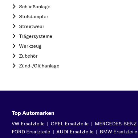
HYUNDAI
Schließanlage
K
Stoßdämpfer
KIA
Streetwear
L
Trägersysteme
LAND ROVER
Werkzeug
M
Zubehör
MAZDA
Zünd-/Glühanlage
MERCEDES-BEN
MINI
MITSUBISHI
N
NISSAN
Top Automarken
O
VW Ersatzteile
|
OPEL Ersatzteile
|
MERCEDES-BENZ Er
OPEL
FORD Ersatzteile
|
AUDI Ersatzteile
|
BMW Ersatzteile
P