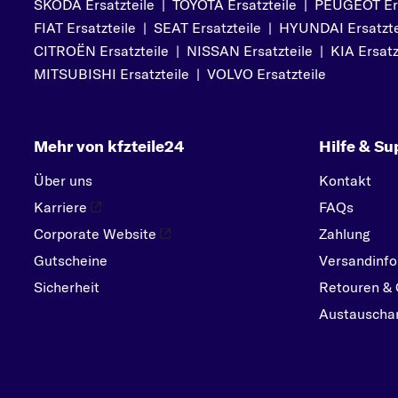
SKODA Ersatzteile
|
TOYOTA Ersatzteile
|
PEUGEOT Ers
PEUGEOT
FIAT Ersatzteile
|
SEAT Ersatzteile
|
HYUNDAI Ersatzte
PORSCHE
CITROËN Ersatzteile
|
NISSAN Ersatzteile
|
KIA Ersatz
R
MITSUBISHI Ersatzteile
|
VOLVO Ersatzteile
RENAULT
S
Mehr von kfzteile24
Hilfe & Su
SEAT
SKODA
Über uns
Kontakt
SMART
Karriere
FAQs
SUBARU
Corporate Website
Zahlung
Gutscheine
SUZUKI
Versandinfo
Sicherheit
Retouren & 
T
Austauschar
TOYOTA
V
VOLVO
VW