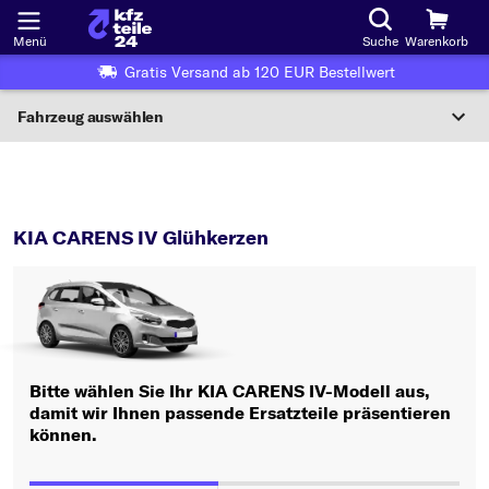
Menü
Suche
Warenkorb
Gratis Versand ab 120 EUR Bestellwert
Fahrzeug auswählen
Nationaler Code
CARENS IV
Glühkerzen
Wo finde ich die?
KIA CARENS IV Glühkerzen
Fahrzeug auswählen
Oder
Oder Fahrzeugauswahl nach Kriterien:
Bitte wählen Sie Ihr KIA CARENS IV-Modell aus,
Hersteller wählen
damit wir Ihnen passende Ersatzteile präsentieren
können.
Modell wählen