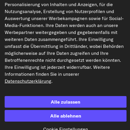
carpardoo.dk
Personalisierung von Inhalten und Anzeigen, für die
Nutzungsanalyse, Erstellung von Nutzerprofilen und
Auswertung unserer Werbekampagnen sowie für Social-
Media-Funktionen. Ihre Daten werden auch an unsere
Die hier dargestellten Daten, insbesondere die gesamte Datenbank, dürfen
Werbepartner weitergegeben und gegebenenfalls mit
nicht vervielfältigt werden. Die Vervielfältigung und Verbreitung der Daten und
der Datenbank ohne vorherige Einwilligung von TecAlliance und/oder die
weiteren Daten zusammengeführt. Ihre Einwilligung
Einbeziehung Dritter in solche Aktivitäten ist streng verboten. Jegliche
umfasst die Übermittlung in Drittländer, wobei Behörden
unautorisierte Nutzung von Inhalten stellt eine Verletzung des Urheberrechts
dar und kann rechtliche Schritte nach sich ziehen.
möglicherweise auf Ihre Daten zugreifen und Ihre
Betroffenenrechte nicht durchgesetzt werden könnten.
Vertrag widerrufen
Ihre Einwilligung ist jederzeit widerrufbar. Weitere
Informationen finden Sie in unserer
Datenschutzerklärung
.
© 2026 kfzteile24 GmbH - Alle Rechte vorbehalten.
Alle zulassen
¹„Gratis Versand“ oder „ohne Versandkosten“ entsprechen dem Wegfall der
Alle ablehnen
deutschen Versandkostenpauschale von 6,90 €.
Cookie Einstellungen