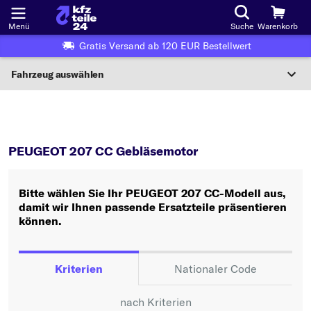
Menü
Suche
Warenkorb
Gratis Versand ab 120 EUR Bestellwert
Fahrzeug auswählen
Nationaler Code
207 CC
Gebläsemotor
Wo finde ich die?
PEUGEOT 207 CC Gebläsemotor
Fahrzeug auswählen
Bitte wählen Sie Ihr PEUGEOT 207 CC-Modell aus,
Oder
damit wir Ihnen passende Ersatzteile präsentieren
können.
Oder Fahrzeugauswahl nach Kriterien:
Hersteller wählen
Kriterien
Nationaler Code
Modell wählen
nach Kriterien