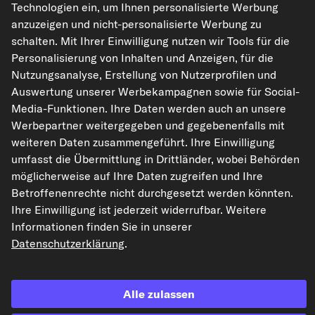
Technologien ein, um Ihnen personalisierte Werbung
anzuzeigen und nicht-personalisierte Werbung zu
schalten. Mit Ihrer Einwilligung nutzen wir Tools für die
Personalisierung von Inhalten und Anzeigen, für die
Nutzungsanalyse, Erstellung von Nutzerprofilen und
Auswertung unserer Werbekampagnen sowie für Social-
Media-Funktionen. Ihre Daten werden auch an unsere
kfzteile24.de
carpardoo.nl
carpardoo.fr
Werbepartner weitergegeben und gegebenenfalls mit
carpardoo.dk
weiteren Daten zusammengeführt. Ihre Einwilligung
umfasst die Übermittlung in Drittländer, wobei Behörden
möglicherweise auf Ihre Daten zugreifen und Ihre
Betroffenenrechte nicht durchgesetzt werden könnten.
Die hier dargestellten Daten, insbesondere die gesamte Datenbank, dürfen
Ihre Einwilligung ist jederzeit widerrufbar. Weitere
nicht vervielfältigt werden. Die Vervielfältigung und Verbreitung der Daten und
Informationen finden Sie in unserer
der Datenbank ohne vorherige Einwilligung von TecAlliance und/oder die
Einbeziehung Dritter in solche Aktivitäten ist streng verboten. Jegliche
Datenschutzerklärung
.
unautorisierte Nutzung von Inhalten stellt eine Verletzung des Urheberrechts
dar und kann rechtliche Schritte nach sich ziehen.
Alle zulassen
Vertrag widerrufen