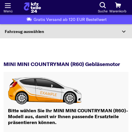
Menü
Suche
Warenkorb
Gratis Versand ab 120 EUR Bestellwert
Fahrzeug auswählen
Nationaler Code
MINI COUNTRYMAN (R60)
Gebläsemotor
Wo finde ich die?
MINI MINI COUNTRYMAN (R60) Gebläsemotor
Fahrzeug auswählen
Oder
Oder Fahrzeugauswahl nach Kriterien:
Hersteller wählen
Bitte wählen Sie Ihr MINI MINI COUNTRYMAN (R60)-
Modell aus, damit wir Ihnen passende Ersatzteile
Modell wählen
präsentieren können.