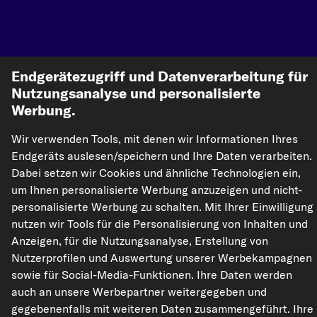
Endgerätezugriff und Datenverarbeitung für
kfzteile24.de
carpardoo.nl
carpardoo.fr
Nutzungsanalyse und personalisierte
Werbung.
carpardoo.dk
Wir verwenden Tools, mit denen wir Informationen Ihres
Endgeräts auslesen/speichern und Ihre Daten verarbeiten.
Dabei setzen wir Cookies und ähnliche Technologien ein,
Die hier dargestellten Daten, insbesondere die gesamte Datenbank, dürfen
nicht vervielfältigt werden. Die Vervielfältigung und Verbreitung der Daten und
um Ihnen personalisierte Werbung anzuzeigen und nicht-
der Datenbank ohne vorherige Einwilligung von TecAlliance und/oder die
personalisierte Werbung zu schalten. Mit Ihrer Einwilligung
Einbeziehung Dritter in solche Aktivitäten ist streng verboten. Jegliche
unautorisierte Nutzung von Inhalten stellt eine Verletzung des Urheberrechts
nutzen wir Tools für die Personalisierung von Inhalten und
dar und kann rechtliche Schritte nach sich ziehen.
Anzeigen, für die Nutzungsanalyse, Erstellung von
Nutzerprofilen und Auswertung unserer Werbekampagnen
Vertrag widerrufen
sowie für Social-Media-Funktionen. Ihre Daten werden
auch an unsere Werbepartner weitergegeben und
gegebenenfalls mit weiteren Daten zusammengeführt. Ihre
© 2026 kfzteile24 GmbH - Alle Rechte vorbehalten.