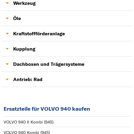
Heckklappendämpfer
Werkzeug
Fensterheber
Lambdasonde
Öle
Motoröl
Kraftstoffförderanlage
Kraftstoffpumpe
Kupplung
Kupplung
Dachboxen und Trägersysteme
Anhängerkupplung
Antrieb: Rad
Antriebswelle
Ersatzteile für VOLVO 940 kaufen
VOLVO 940 II Kombi (945)
VOLVO 940 Kombi (945)