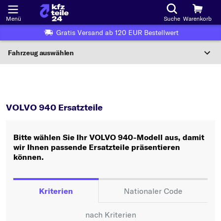
Menü
Suche
Warenkorb
Gratis Versand ab 120 EUR Bestellwert
Fahrzeug auswählen
Nationaler Code
940
VOLVO 940 Ersatzteile
Wo finde ich die?
VOLVO 940 Ersatzteile
Fahrzeug auswählen
Bitte wählen Sie Ihr VOLVO 940-Modell aus, damit
Oder
wir Ihnen passende Ersatzteile präsentieren
können.
Oder Fahrzeugauswahl nach Kriterien:
Hersteller wählen
Kriterien
Nationaler Code
Modell wählen
nach Kriterien