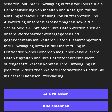
schalten. Mit Ihrer Einwilligung nutzen wir Tools für die
kfzteile24.de
carpardoo.nl
carpardoo.fr
Personalisierung von Inhalten und Anzeigen, für die
carpardoo.dk
Nutzungsanalyse, Erstellung von Nutzerprofilen und
Auswertung unserer Werbekampagnen sowie für
Social-Media-Funktionen. Ihre Daten werden auch an
unsere Werbepartner weitergegeben und
Die hier dargestellten Daten, insbesondere die gesamte Datenbank, dürfen
gegebenenfalls mit weiteren Daten zusammengeführt.
nicht vervielfältigt werden. Die Vervielfältigung und Verbreitung der Daten und
der Datenbank ohne vorherige Einwilligung von TecAlliance und/oder die
Ihre Einwilligung umfasst die Übermittlung in
Einbeziehung Dritter in solche Aktivitäten ist streng verboten. Jegliche
Drittländer, wobei Behörden möglicherweise auf Ihre
unautorisierte Nutzung von Inhalten stellt eine Verletzung des Urheberrechts
dar und kann rechtliche Schritte nach sich ziehen.
Daten zugreifen und Ihre Betroffenenrechte nicht
durchgesetzt werden könnten. Ihre Einwilligung ist
Vertrag widerrufen
jederzeit widerrufbar. Weitere Informationen finden Sie
in unserer
Datenschutzerklärung
.
© 2026 kfzteile24 GmbH - Alle Rechte vorbehalten.
Alle zulassen
Alle ablehnen
¹„Gratis Versand“ oder „ohne Versandkosten“ entsprechen dem Wegfall der