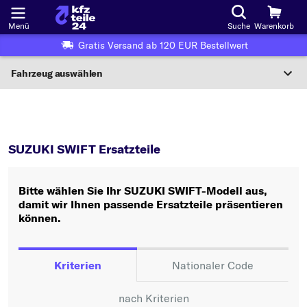
Menü
Suche
Warenkorb
Gratis Versand ab 120 EUR Bestellwert
Fahrzeug auswählen
Nationaler Code
SWIFT
SUZUKI SWIFT Ersatzteile
Wo finde ich die?
SUZUKI SWIFT Ersatzteile
Fahrzeug auswählen
Bitte wählen Sie Ihr SUZUKI SWIFT-Modell aus,
Oder
damit wir Ihnen passende Ersatzteile präsentieren
können.
Oder Fahrzeugauswahl nach Kriterien:
Hersteller wählen
Kriterien
Nationaler Code
Modell wählen
nach Kriterien