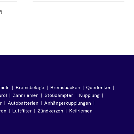
W)
meln
|
Bremsbeläge
|
Bremsbacken
|
Querlenker
|
röl
|
Zahnriemen
|
Stoßdämpfer
|
Kupplung
|
r
|
Autobatterien
|
Anhängerkupplungen
|
ren
|
Luftfilter
|
Zündkerzen
|
Keilriemen