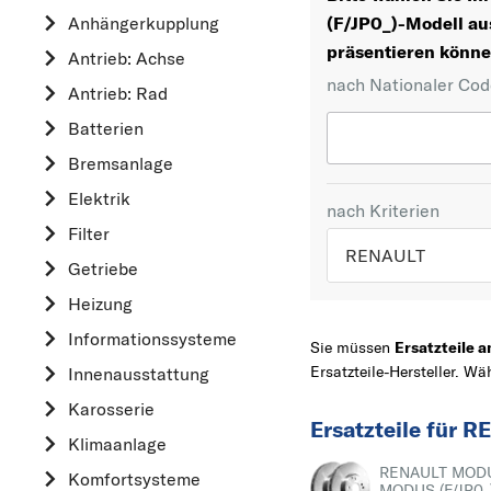
Anhängerkupplung
(F/JP0_)-Modell aus
präsentieren könne
Antrieb: Achse
nach Nationaler Co
Antrieb: Rad
Batterien
Bremsanlage
Elektrik
nach Kriterien
Filter
RENAULT
Getriebe
Heizung
TOP 5 HERSTELLER
Informationssysteme
VW
Sie müssen
Ersatzteile
Ersatzteile-Hersteller.
Innenausstattung
OPEL
MERCEDES-BEN
Karosserie
Ersatzteile für
FORD
Klimaanlage
RENAULT MOD
AUDI
Komfortsysteme
MODUS (F/JP0_