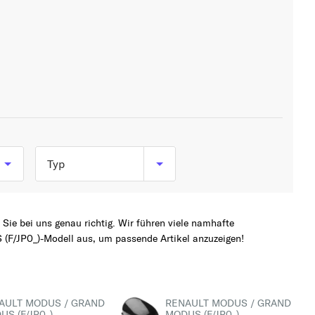
Typ
1.2 (103 PS, 76 kW)
1.2 (FP0C, FP0K,
ie bei uns genau richtig. Wir führen viele namhafte
F/JP0_)-Modell aus, um passende Artikel anzuzeigen!
FP0P) (65 PS, 48 kW)
1.2 (JP0C, JP0K, FP0C,
FP0K, FP0P, JP0P,
AULT MODUS / GRAND
RENAULT MODUS / GRAND
JP0T) (75 PS, 55 kW)
S (F/JP0_)
MODUS (F/JP0_)