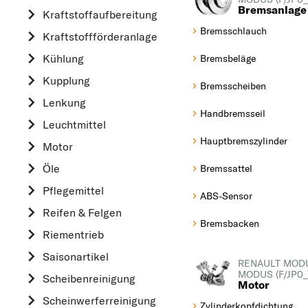
Bremsanlage
A
Kraftstoff­aufbereitung
Bremsschlauch
ALFA ROMEO
Kraftstoff­förderanlage
AUDI
Kühlung
Bremsbeläge
B
Kupplung
Bremsscheiben
BMW
Lenkung
Handbremsseil
C
Leuchtmittel
CHEVROLET
Hauptbremszylinder
Motor
CITROËN
Öle
Bremssattel
D
Pflegemittel
ABS-Sensor
DACIA
Reifen & Felgen
DAIHATSU
Bremsbacken
Riementrieb
F
Saisonartikel
RENAULT MOD
FIAT
MODUS (F/JP0_
Scheibenreinigung
Motor
FORD
Scheinwerferreinigung
Zylinderkopfdichtung
H