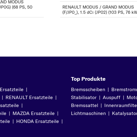
AND MODUS
 JP0G) (68 PS, 50
RENAULT MODUS / GRAND MODUS
(F/JP0_), 1.5 dCi (JP02) (103 PS, 76 k
Top Produkte
satzteile
|
Bremsscheiben
|
Bremstrom
|
RENAULT Ersatzteile
|
Stabilisator
|
Auspuff
|
Moto
atzteile
|
Bremssattel
|
Innenraumfilte
ile
|
MAZDA Ersatzteile
|
Lichtmaschinen
|
Katalysato
teile
|
HONDA Ersatzteile
|