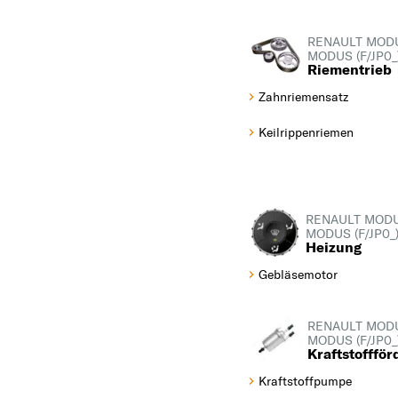
OPEL
P
RENAULT MOD
MODUS (F/JP0_
PEUGEOT
Riementrieb
PORSCHE
Zahnriemensatz
R
Keilrippenriemen
RENAULT
S
SEAT
RENAULT MODU
SKODA
MODUS (F/JP0_
Heizung
SMART
Gebläsemotor
SUBARU
SUZUKI
RENAULT MOD
T
MODUS (F/JP0_
Kraftstofffö
TOYOTA
Kraftstoffpumpe
V