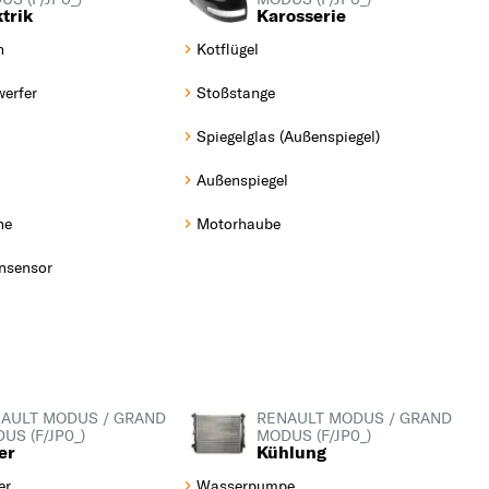
trik
Karosserie
1.2 (JP0S) (78 PS, 58
kW)
n
Kotflügel
1.2 16V (JP0W) (101 PS,
erfer
Stoßstange
74 kW)
Spiegelglas (Außenspiegel)
1.2 16V Hi-Flex (75 PS,
Außenspiegel
55 kW)
1.4 (JP01, JP0J) (98 PS,
ne
Motorhaube
72 kW)
nsensor
1.5 dCi (FP0D, JP0D)
(82 PS, 60 kW)
1.5 dCi (FP0E, JP0E)
(65 PS, 48 kW)
1.5 dCi (FP0F, JP0F)
AULT MODUS / GRAND
RENAULT MODUS / GRAND
US (F/JP0_)
MODUS (F/JP0_)
(86 PS, 63 kW)
ter
Kühlung
1.5 dCi (FP0G, JP0G)
er
Wasserpumpe