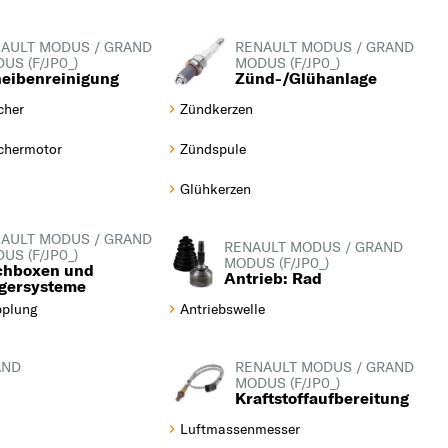
AULT MODUS / GRAND
RENAULT MODUS / GRAND
US (F/JP0_)
MODUS (F/JP0_)
eibenreinigung
Zünd-/Glühanlage
cher
Zündkerzen
chermotor
Zündspule
Glühkerzen
AULT MODUS / GRAND
RENAULT MODUS / GRAND
US (F/JP0_)
MODUS (F/JP0_)
chboxen und
Antrieb: Rad
gersysteme
plung
Antriebswelle
AND
RENAULT MODUS / GRAND
MODUS (F/JP0_)
Kraftstoffaufbereitung
Luftmassenmesser