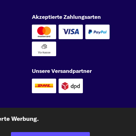
Akzeptierte Zahlungsarten
Vorkasse
Unsere Versandpartner
carpardoo.nl
carpardoo.fr
carpardoo.dk
erte Werbung.