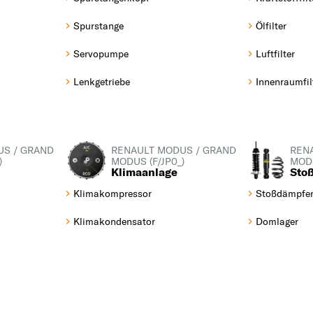
KOLEOS
Spurstange
Ölfilter
L
Servopumpe
Luftfilter
LAGUNA
Lenkgetriebe
Innenraumfil
M
MASTER
MEGANE
MEGANE CC
US / GRAND
RENAULT MODUS / GRAND
REN
)
MODUS (F/JP0_)
MODU
MODUS / GRAND
Klimaanlage
Sto
Z
MODUS
Klimakompressor
Stoßdämpfe
R
Klimakondensator
Domlager
RAPID
S
SAFRANE
SCÉNIC