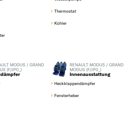
(68 PS, 50 kW)
Thermostat
1.5 dCi (JP0G, JP0H)
Kühler
(106 PS, 78 kW)
1.5 dCi (JP02) (103 PS,
ter
76 kW)
1.5 dCi 75 (75 PS, 55
kW)
AULT MODUS / GRAND
RENAULT MODUS / GRAND
S (F/JP0_)
MODUS (F/JP0_)
1.5 dCi 90 (88 PS, 65
ßdämpfer
Innenausstattung
kW)
r
Heckklappendämpfer
1.6 (JP0L, JP0V) (88
Fensterheber
PS, 65 kW)
1.6 (JP03, JP0B, JP0U,
JP0Y, JP1G) (112 PS, 82
kW)