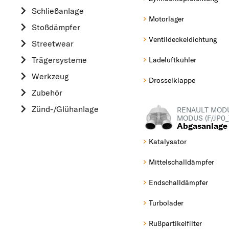
Schließanlage
HONDA
Motorlager
Stoßdämpfer
HYUNDAI
Ventildeckeldichtung
Streetwear
K
Trägersysteme
Ladeluftkühler
KIA
Werkzeug
L
Drosselklappe
Zubehör
LAND ROVER
Zünd-/Glühanlage
M
RENAULT MOD
MODUS (F/JP0_
MAZDA
Abgasanlage
MERCEDES-BEN
Katalysator
MINI
Mittelschalldämpfer
MITSUBISHI
Endschalldämpfer
N
NISSAN
Turbolader
O
Rußpartikelfilter