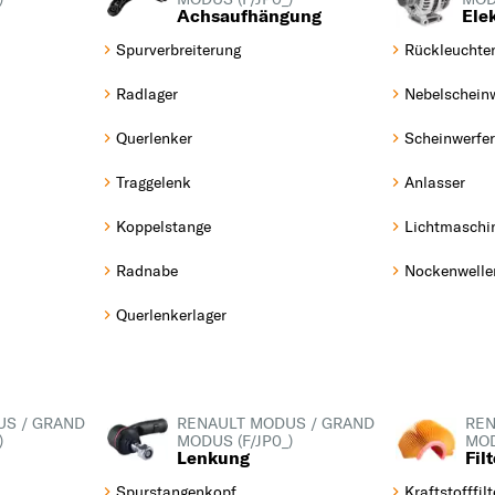
Achsaufhängung
Elek
1
Spurverbreiterung
Rückleuchte
19
C
Radlager
Nebelscheinw
CAPTUR
Querlenker
Scheinwerfer
CLIO
Traggelenk
Anlasser
E
ESPACE
Koppelstange
Lichtmaschi
G
Radnabe
Nockenwelle
GRAND SCÉNIC
Querlenkerlager
K
KADJAR
KANGOO
US / GRAND
RENAULT MODUS / GRAND
REN
KANGOO / GRAND
)
MODUS (F/JP0_)
MOD
Lenkung
Fil
KANGOO
KANGOO BE BOP
Spurstangenkopf
Kraftstofffilt