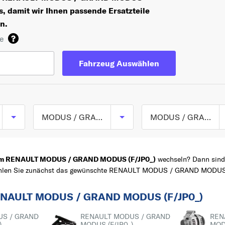
, damit wir Ihnen passende Ersatzteile
n.
de
Fahrzeug Auswählen
MODUS / GRAND MODUS
MODUS / GRAND MODUS (F/JP0_) ab 09/2004
MODUS / GRAND
TOP 5 SERIEN
CLIO
MODUS (F/JP0_) ab
 am RENAULT MODUS / GRAND MODUS (F/JP0_)
wechseln? Dann sind S
 Wählen Sie zunächst das gewünschte RENAULT MODUS / GRAND MODUS (
09/2004
TWINGO
Z
MEGANE
 RENAULT MODUS / GRAND MODUS (F/JP0_)
SCÉNIC
US / GRAND
RENAULT MODUS / GRAND
REN
KANGOO
)
MODUS (F/JP0_)
MODU