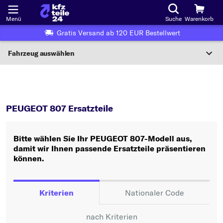
Menü
Suche
Warenkorb
Gratis Versand ab 120 EUR Bestellwert
Fahrzeug auswählen
Nationaler Code
807
PEUGEOT 807 Ersatzteile
Wo finde ich die?
PEUGEOT 807 Ersatzteile
Fahrzeug auswählen
Bitte wählen Sie Ihr PEUGEOT 807-Modell aus,
Oder
damit wir Ihnen passende Ersatzteile präsentieren
können.
Oder Fahrzeugauswahl nach Kriterien:
Hersteller wählen
Kriterien
Nationaler Code
Modell wählen
nach Kriterien