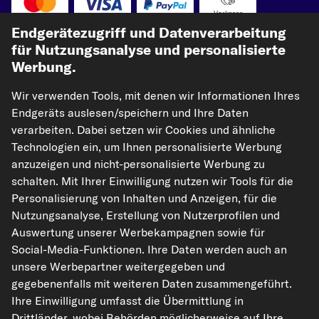
Vorkasse
Endgerätezugriff und Datenverarbeitung
Unsere Versandpartner
für Nutzungsanalyse und personalisierte
Werbung.
Wir verwenden Tools, mit denen wir Informationen Ihres
Endgeräts auslesen/speichern und Ihre Daten
verarbeiten. Dabei setzen wir Cookies und ähnliche
Technologien ein, um Ihnen personalisierte Werbung
anzuzeigen und nicht-personalisierte Werbung zu
schalten. Mit Ihrer Einwilligung nutzen wir Tools für die
kfzteile24.de
carpardoo.nl
carpardoo.fr
Personalisierung von Inhalten und Anzeigen, für die
carpardoo.dk
Nutzungsanalyse, Erstellung von Nutzerprofilen und
Auswertung unserer Werbekampagnen sowie für
Social-Media-Funktionen. Ihre Daten werden auch an
unsere Werbepartner weitergegeben und
Die hier dargestellten Daten, insbesondere die gesamte Datenbank, dürfen
gegebenenfalls mit weiteren Daten zusammengeführt.
nicht vervielfältigt werden. Die Vervielfältigung und Verbreitung der Daten und
der Datenbank ohne vorherige Einwilligung von TecAlliance und/oder die
Ihre Einwilligung umfasst die Übermittlung in
Einbeziehung Dritter in solche Aktivitäten ist streng verboten. Jegliche
Drittländer, wobei Behörden möglicherweise auf Ihre