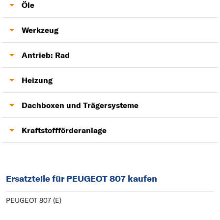
Zündkerzen
Zweimassenschwungrad
Luftmassenmesser
Öle
AGR-Ventil
Motoröl
Werkzeug
Lambdasonde
Antrieb: Rad
Antriebswelle
Heizung
Gebläsemotor
Dachboxen und Trägersysteme
Anhängerkupplung
Kraftstoffförderanlage
Kraftstoffpumpe
Ersatzteile für PEUGEOT 807 kaufen
PEUGEOT 807 (E)