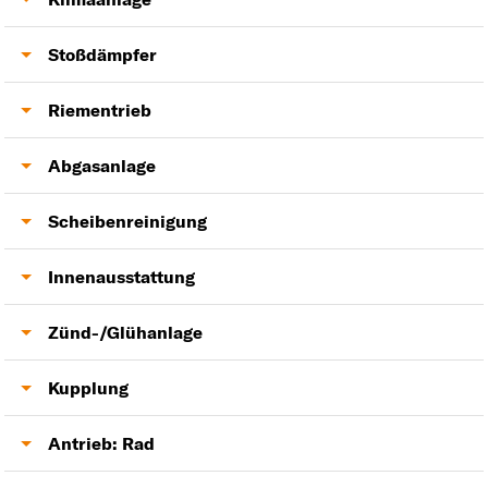
Motorhaube
Ölfilter
Thermostat
Servopumpe
Klimakondensator
Stoßdämpfer
Lenkgetriebe
Klimakompressor
Domlager
Riementrieb
Stoßdämpfer
Zahnriemensatz
Abgasanlage
Keilrippenriemen
Katalysator
Scheibenreinigung
Endschalldämpfer
Scheibenwischermotor
Innenausstattung
Mittelschalldämpfer
Scheibenwischer
Heckklappendämpfer
Zünd-/Glühanlage
Turbolader
Fensterheber
Zündspule
Kupplung
Zündkerzen
Kupplung
Antrieb: Rad