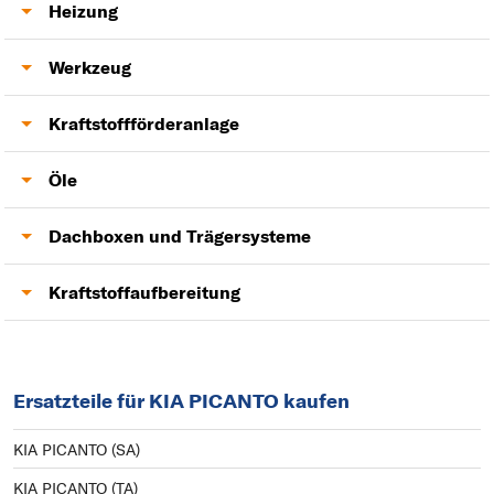
Glühkerzen
Zweimassenschwungrad
Antriebswelle
Heizung
Gebläsemotor
Werkzeug
Lambdasonde
Kraftstoffförderanlage
Kraftstoffpumpe
Öle
Motoröl
Dachboxen und Trägersysteme
Anhängerkupplung
Kraftstoffaufbereitung
AGR-Ventil
Ersatzteile für KIA PICANTO kaufen
Luftmassenmesser
KIA PICANTO (SA)
KIA PICANTO (TA)