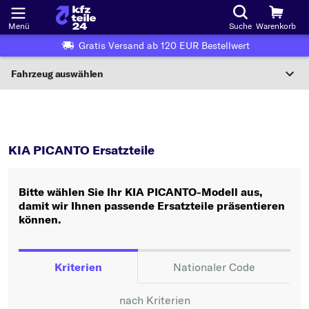
Menü
Suche
Warenkorb
Gratis Versand ab 120 EUR Bestellwert
Fahrzeug auswählen
Nationaler Code
PICANTO
KIA PICANTO Ersatzteile
Wo finde ich die?
KIA PICANTO Ersatzteile
Fahrzeug auswählen
Bitte wählen Sie Ihr KIA PICANTO-Modell aus,
Oder
damit wir Ihnen passende Ersatzteile präsentieren
können.
Oder Fahrzeugauswahl nach Kriterien:
Hersteller wählen
Kriterien
Nationaler Code
Modell wählen
nach Kriterien