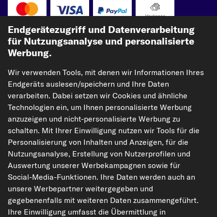
Vorkasse
Endgerätezugriff und Datenverarbeitung
Unsere Versandpartner
für Nutzungsanalyse und personalisierte
Werbung.
Wir verwenden Tools, mit denen wir Informationen Ihres
Endgeräts auslesen/speichern und Ihre Daten
verarbeiten. Dabei setzen wir Cookies und ähnliche
Technologien ein, um Ihnen personalisierte Werbung
anzuzeigen und nicht-personalisierte Werbung zu
schalten. Mit Ihrer Einwilligung nutzen wir Tools für die
kfzteile24.de
carpardoo.nl
carpardoo.fr
Personalisierung von Inhalten und Anzeigen, für die
carpardoo.dk
Nutzungsanalyse, Erstellung von Nutzerprofilen und
Auswertung unserer Werbekampagnen sowie für
Social-Media-Funktionen. Ihre Daten werden auch an
unsere Werbepartner weitergegeben und
Die hier dargestellten Daten, insbesondere die gesamte Datenbank, dürfen
gegebenenfalls mit weiteren Daten zusammengeführt.
nicht vervielfältigt werden. Die Vervielfältigung und Verbreitung der Daten und
der Datenbank ohne vorherige Einwilligung von TecAlliance und/oder die
Ihre Einwilligung umfasst die Übermittlung in