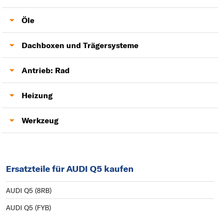
Zündkerzen
Zahnriemensatz
Kraftstoffpumpe
Öle
Motoröl
Dachboxen und Trägersysteme
Anhängerkupplung
Antrieb: Rad
Antriebswelle
Heizung
Gebläsemotor
Werkzeug
Lambdasonde
Ersatzteile für AUDI Q5 kaufen
AUDI Q5 (8RB)
AUDI Q5 (FYB)