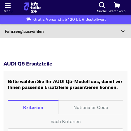
Menü
Suche
Warenkorb
Gratis Versand ab 120 EUR Bestellwert
Fahrzeug auswählen
Nationaler Code
Q5
AUDI Q5 Ersatzteile
Wo finde ich die?
AUDI Q5 Ersatzteile
Fahrzeug auswählen
Bitte wählen Sie Ihr AUDI Q5-Modell aus, damit wir
Oder
Ihnen passende Ersatzteile präsentieren können.
Oder Fahrzeugauswahl nach Kriterien:
Hersteller wählen
Kriterien
Nationaler Code
Modell wählen
nach Kriterien