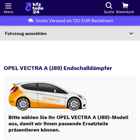
Menü
Suche
Warenkorb
Gratis Versand ab 120 EUR Bestellwert
Fahrzeug auswählen
Nationaler Code
VECTRA A (J89)
Endschalldämpfer
Wo finde ich die?
OPEL VECTRA A (J89) Endschalldämpfer
Fahrzeug auswählen
Oder
Oder Fahrzeugauswahl nach Kriterien:
Hersteller wählen
Bitte wählen Sie Ihr OPEL VECTRA A (J89)-Modell
aus, damit wir Ihnen passende Ersatzteile
Modell wählen
präsentieren können.