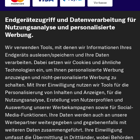
PS, 110 kW)
Vorkasse
OPEL VECTRA A (J89), 1.6 (F19, M19) (69 PS, 51 kW)
Unsere Versandpartner
Endgerätezugriff und Datenverarbeitung für
OPEL VECTRA A (J89), 1.8 S 4x4 (F19, M19) (88 PS, 65 kW)
Nutzungsanalyse und personalisierte
OPEL VECTRA A (J89), 2.5 V6 (F19, M19) (170 PS, 125 kW)
Werbung.
Wir verwenden Tools, mit denen wir Informationen Ihres
Endgeräts auslesen/speichern und Ihre Daten
verarbeiten. Dabei setzen wir Cookies und ähnliche
Technologien ein, um Ihnen personalisierte Werbung
anzuzeigen und nicht-personalisierte Werbung zu
kfzteile24.de
carpardoo.nl
carpardoo.fr
schalten. Mit Ihrer Einwilligung nutzen wir Tools für die
carpardoo.dk
Personalisierung von Inhalten und Anzeigen, für die
Nutzungsanalyse, Erstellung von Nutzerprofilen und
Auswertung unserer Werbekampagnen sowie für Social-
Media-Funktionen. Ihre Daten werden auch an unsere
Die hier dargestellten Daten, insbesondere die gesamte Datenbank, dürfen
Werbepartner weitergegeben und gegebenenfalls mit
nicht vervielfältigt werden. Die Vervielfältigung und Verbreitung der Daten und
der Datenbank ohne vorherige Einwilligung von TecAlliance und/oder die
weiteren Daten zusammengeführt. Ihre Einwilligung
Einbeziehung Dritter in solche Aktivitäten ist streng verboten. Jegliche
umfasst die Übermittlung in Drittländer, wobei Behörden
unautorisierte Nutzung von Inhalten stellt eine Verletzung des Urheberrechts