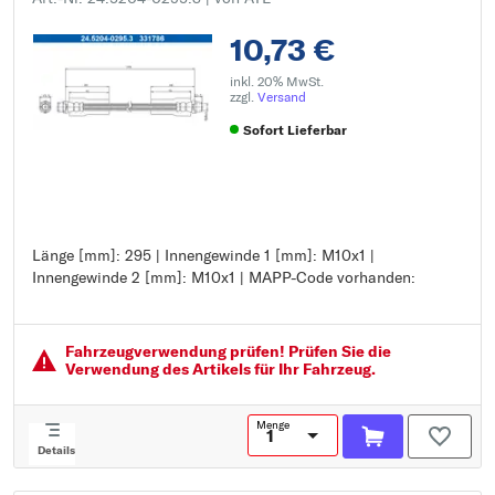
10,73 €
inkl. 20% MwSt.
zzgl.
Versand
Sofort Lieferbar
Länge [mm]: 295 | Innengewinde 1 [mm]: M10x1 |
Länge [mm]: 295
Innengewinde 2 [mm]: M10x1 | MAPP-Code vorhanden:
Innengewinde 1 [mm]: M10x1
Innengewinde 2 [mm]: M10x1
MAPP-Code vorhanden:
Fahrzeugver­wendung prüfen! Prüfen Sie die
Verwendung des Artikels für Ihr Fahrzeug.
Menge
Details