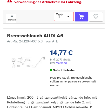
Verwendung des Artikels für Ihr Fahrzeug.
Menge
Details
Bremsschlauch AUDI A6
Art.-Nr. 24.1294-0015.3
| von ATE
14,77 €
inkl. 20% MwSt.
zzgl.
Versand
Sofort Lieferbar
Preis pro Stück! Bremsschläuche
sollten immer paarweise gewechselt
werden.
Länge [mm]: 200 | Ergänzungsartikel/Ergänzende Info: mit
Länge [mm]: 200
Rohrleitung | Ergänzungsartikel/Ergänzende Info 2: mit
Ergänzungsartikel/Ergänzende Info: mit Rohrleitung
Hohlschraube | Gewindemaß: M12x1 | Schlüsselweite: 11 |
Ergänzungsartikel/Ergänzende Info 2: mit Hohlschraube