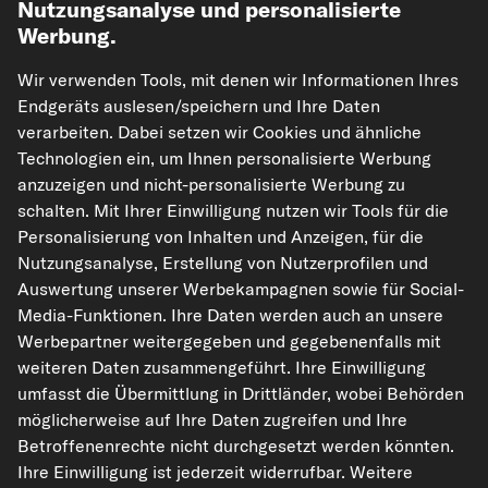
Nutzungsanalyse und personalisierte
Werbung.
Wir verwenden Tools, mit denen wir Informationen Ihres
Endgeräts auslesen/speichern und Ihre Daten
verarbeiten. Dabei setzen wir Cookies und ähnliche
Technologien ein, um Ihnen personalisierte Werbung
kfzteile24.de
carpardoo.nl
carpardoo.fr
anzuzeigen und nicht-personalisierte Werbung zu
carpardoo.dk
schalten. Mit Ihrer Einwilligung nutzen wir Tools für die
Personalisierung von Inhalten und Anzeigen, für die
Nutzungsanalyse, Erstellung von Nutzerprofilen und
Auswertung unserer Werbekampagnen sowie für Social-
Die hier dargestellten Daten, insbesondere die gesamte Datenbank, dürfen
Media-Funktionen. Ihre Daten werden auch an unsere
nicht vervielfältigt werden. Die Vervielfältigung und Verbreitung der Daten und
der Datenbank ohne vorherige Einwilligung von TecAlliance und/oder die
Werbepartner weitergegeben und gegebenenfalls mit
Einbeziehung Dritter in solche Aktivitäten ist streng verboten. Jegliche
weiteren Daten zusammengeführt. Ihre Einwilligung
unautorisierte Nutzung von Inhalten stellt eine Verletzung des Urheberrechts
dar und kann rechtliche Schritte nach sich ziehen.
umfasst die Übermittlung in Drittländer, wobei Behörden
möglicherweise auf Ihre Daten zugreifen und Ihre
Vertrag widerrufen
Betroffenenrechte nicht durchgesetzt werden könnten.
Ihre Einwilligung ist jederzeit widerrufbar. Weitere