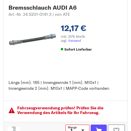
Bremsschlauch AUDI A6
Art.-Nr. 24.5201-0141.3
| von ATE
12,17 €
inkl. 20% MwSt.
zzgl.
Versand
Sofort Lieferbar
Länge [mm]: 165 | Innengewinde 1 [mm]: M10x1 |
Länge [mm]: 165
Innengewinde 2 [mm]: M10x1 | MAPP-Code vorhanden:
Innengewinde 1 [mm]: M10x1
Innengewinde 2 [mm]: M10x1
MAPP-Code vorhanden:
Fahrzeugver­wendung prüfen! Prüfen Sie die
Verwendung des Artikels für Ihr Fahrzeug.
Menge