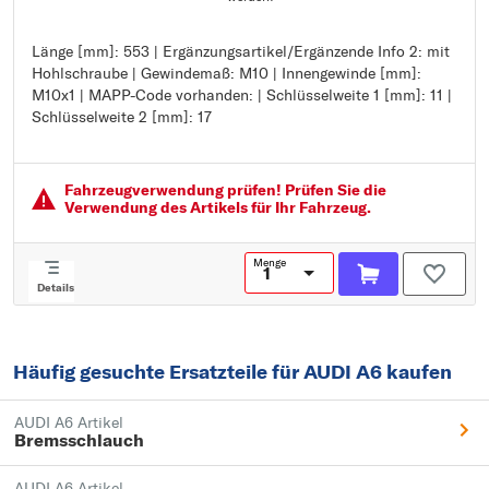
Länge [mm]: 553 | Ergänzungsartikel/Ergänzende Info 2: mit
Länge [mm]: 553
Hohlschraube | Gewindemaß: M10 | Innengewinde [mm]:
Ergänzungsartikel/Ergänzende Info 2: mit Hohlschraube
M10x1 | MAPP-Code vorhanden: | Schlüsselweite 1 [mm]: 11 |
Gewindemaß: M10
Schlüsselweite 2 [mm]: 17
Innengewinde [mm]: M10x1
MAPP-Code vorhanden:
Schlüsselweite 1 [mm]: 11
Schlüsselweite 2 [mm]: 17
Fahrzeugver­wendung prüfen! Prüfen Sie die
Verwendung des Artikels für Ihr Fahrzeug.
Menge
Details
Häufig gesuchte Ersatzteile für AUDI A6 kaufen
AUDI A6 Artikel
Bremsschlauch
AUDI A6 Artikel