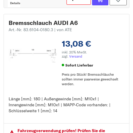
Details
Bremsschlauch AUDI A6
Art.-Nr. 83.6104-0180.3
| von ATE
13,08 €
inkl. 20% MwSt.
zzgl.
Versand
Sofort Lieferbar
Preis pro Stück! Bremsschläuche
sollten immer paarweise gewechselt
werden.
Länge [mm]: 180 | Außengewinde [mm]: M10x1 |
Länge [mm]: 180
Innengewinde [mm]: M10x1 | MAPP-Code vorhanden: |
Außengewinde [mm]: M10x1
Schlüsselweite 1 [mm]: 14
Innengewinde [mm]: M10x1
MAPP-Code vorhanden:
Schlüsselweite 1 [mm]: 14
Fahrzeugver­wendung prüfen! Prüfen Sie die