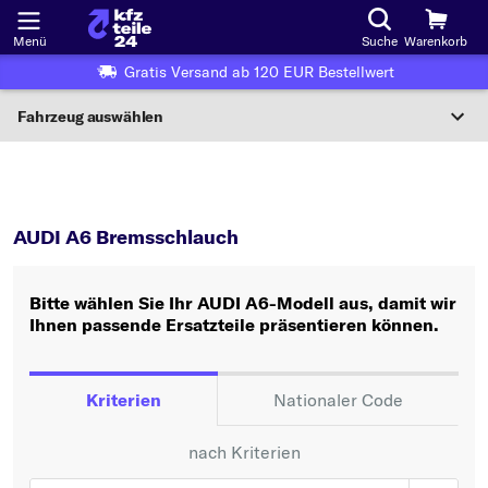
Menü
Suche
Warenkorb
Gratis Versand ab 120 EUR Bestellwert
Fahrzeug auswählen
Nationaler Code
A6
Bremsschlauch
Wo finde ich die?
AUDI A6 Bremsschlauch
Fahrzeug auswählen
Bitte wählen Sie Ihr AUDI A6-Modell aus, damit wir
Oder
Ihnen passende Ersatzteile präsentieren können.
Oder Fahrzeugauswahl nach Kriterien:
Hersteller wählen
Kriterien
Nationaler Code
Modell wählen
nach Kriterien