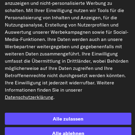
anzuzeigen und nicht-personalisierte Werbung zu
kfzteile24.de
carpardoo.nl
carpardoo.fr
schalten. Mit Ihrer Einwilligung nutzen wir Tools für die
carpardoo.dk
Personalisierung von Inhalten und Anzeigen, für die
Nutzungsanalyse, Erstellung von Nutzerprofilen und
Auswertung unserer Werbekampagnen sowie für Social-
Media-Funktionen. Ihre Daten werden auch an unsere
Die hier dargestellten Daten, insbesondere die gesamte Datenbank, dürfen
Werbepartner weitergegeben und gegebenenfalls mit
nicht vervielfältigt werden. Die Vervielfältigung und Verbreitung der Daten und
der Datenbank ohne vorherige Einwilligung von TecAlliance und/oder die
weiteren Daten zusammengeführt. Ihre Einwilligung
Einbeziehung Dritter in solche Aktivitäten ist streng verboten. Jegliche
umfasst die Übermittlung in Drittländer, wobei Behörden
unautorisierte Nutzung von Inhalten stellt eine Verletzung des Urheberrechts
dar und kann rechtliche Schritte nach sich ziehen.
möglicherweise auf Ihre Daten zugreifen und Ihre
Betroffenenrechte nicht durchgesetzt werden könnten.
Vertrag widerrufen
Ihre Einwilligung ist jederzeit widerrufbar. Weitere
Informationen finden Sie in unserer
Datenschutzerklärung
.
© 2026 kfzteile24 GmbH - Alle Rechte vorbehalten.
Alle zulassen
¹„Gratis Versand“ oder „ohne Versandkosten“ entsprechen dem Wegfall der
Alle ablehnen