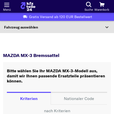
Menü
Suche
Warenkorb
Gratis Versand ab 120 EUR Bestellwert
Fahrzeug auswählen
Nationaler Code
MX-3
Bremssattel
Wo finde ich die?
MAZDA MX-3 Bremssattel
Fahrzeug auswählen
Bitte wählen Sie Ihr MAZDA MX-3-Modell aus,
Oder
damit wir Ihnen passende Ersatzteile präsentieren
können.
Oder Fahrzeugauswahl nach Kriterien:
Hersteller wählen
Kriterien
Nationaler Code
Modell wählen
nach Kriterien