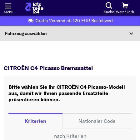
Menü
Suche
Warenkorb
Gratis Versand ab 120 EUR Bestellwert
Fahrzeug auswählen
Nationaler Code
C4 Picasso
Bremssattel
Wo finde ich die?
CITROËN C4 Picasso Bremssattel
Fahrzeug auswählen
Bitte wählen Sie Ihr CITROËN C4 Picasso-Modell
Oder
aus, damit wir Ihnen passende Ersatzteile
präsentieren können.
Oder Fahrzeugauswahl nach Kriterien:
Hersteller wählen
Kriterien
Nationaler Code
Modell wählen
nach Kriterien