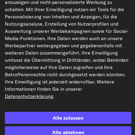
anzuzeigen und nicht-personalisierte Werbung zu
kfzteile24.de
carpardoo.nl
carpardoo.fr
schalten. Mit Ihrer Einwilligung nutzen wir Tools für die
carpardoo.dk
Personalisierung von Inhalten und Anzeigen, für die
Nutzungsanalyse, Erstellung von Nutzerprofilen und
Auswertung unserer Werbekampagnen sowie für Social-
Media-Funktionen. Ihre Daten werden auch an unsere
Die hier dargestellten Daten, insbesondere die gesamte Datenbank, dürfen
Werbepartner weitergegeben und gegebenenfalls mit
nicht vervielfältigt werden. Die Vervielfältigung und Verbreitung der Daten und
der Datenbank ohne vorherige Einwilligung von TecAlliance und/oder die
weiteren Daten zusammengeführt. Ihre Einwilligung
Einbeziehung Dritter in solche Aktivitäten ist streng verboten. Jegliche
umfasst die Übermittlung in Drittländer, wobei Behörden
unautorisierte Nutzung von Inhalten stellt eine Verletzung des Urheberrechts
dar und kann rechtliche Schritte nach sich ziehen.
möglicherweise auf Ihre Daten zugreifen und Ihre
Betroffenenrechte nicht durchgesetzt werden könnten.
Vertrag widerrufen
Ihre Einwilligung ist jederzeit widerrufbar. Weitere
Informationen finden Sie in unserer
Datenschutzerklärung
.
© 2026 kfzteile24 GmbH - Alle Rechte vorbehalten.
Alle zulassen
¹„Gratis Versand“ oder „ohne Versandkosten“ entsprechen dem Wegfall der
Alle ablehnen