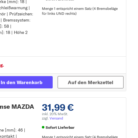
rke [mm]: 18 |
chleißwarnung |
Menge 1 entspricht einem Satz (4 Bremsbeläge
ör | Prüfzeichen:
für links UND rechts)
 | Bremssystem:
schleißwarnung
: 58 |
hör
Zur Detailseite
]: 18 | Höhe 2
g.
In den Warenkorb
Auf den Merkzettel
31,99 €
remse MAZDA
inkl. 20% MwSt.
zzgl.
Versand
Sofort Lieferbar
he [mm]: 46 |
kontakt |
Menge 1 entspricht einem Satz (4 Bremsbeläge