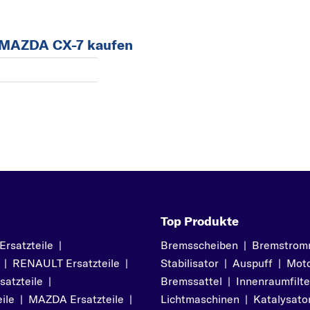
 MAZDA CX-7 kaufen
Top Produkte
satzteile
|
Bremsscheiben
|
Bremstrom
|
RENAULT Ersatzteile
|
Stabilisator
|
Auspuff
|
Moto
atzteile
|
Bremssattel
|
Innenraumfilte
ile
|
MAZDA Ersatzteile
|
Lichtmaschinen
|
Katalysato