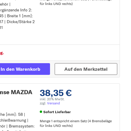
ehör |
für links UND rechts)
rgänzende Info 2:
nkontakt
 | Breite 1 [mm]:
behör
Zur Detailseite
17 | Dicke/Stärke 2
11
ti-Quietsch-Blech
g.
In den Warenkorb
Auf den Merkzettel
38,35 €
remse MAZDA
inkl. 20% MwSt.
zzgl.
Versand
Sofort Lieferbar
öhe [mm]: 58 |
chleißwarnung |
Menge 1 entspricht einem Satz (4 Bremsbeläge
hör | Bremssystem:
für links UND rechts)