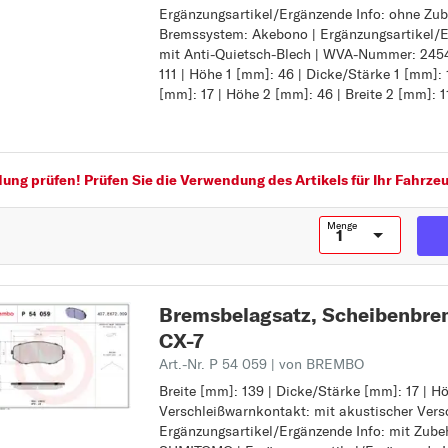
Ergänzungsartikel/Ergänzende Info: ohne Zub
Höhe [mm]: 46
R
Bremssystem: Akebono | Ergänzungsartikel/E
Verschleißwarnkontakt: exkl. Verschleißwar
RX-8
mit Anti-Quietsch-Blech | WVA-Nummer: 24545
Ergänzungsartikel/Ergänzende Info: ohne Zu
111 | Höhe 1 [mm]: 46 | Dicke/Stärke 1 [mm]: 
Bremssystem: Akebono
T
[mm]: 17 | Höhe 2 [mm]: 46 | Breite 2 [mm]: 1
Ergänzungsartikel/Ergänzende Info 2: mit An
TRIBUTE
WVA-Nummer: 24545
Breite 1 [mm]: 111
Höhe 1 [mm]: 46
Dicke/Stärke 1 [mm]: 17
ng prüfen! Prüfen Sie die Verwendung des Artikels für Ihr Fahrzeu
Dicke/Stärke 2 [mm]: 17
Höhe 2 [mm]: 46
Menge
Breite 2 [mm]: 111
Bremsbelagsatz, Scheibenb
CX-7
Art.-Nr. P 54 059
| von BREMBO
Breite [mm]: 139 | Dicke/Stärke [mm]: 17 | H
Breite [mm]: 139
Verschleißwarnkontakt: mit akustischer Vers
Dicke/Stärke [mm]: 17
Ergänzungsartikel/Ergänzende Info: mit Zube
Höhe [mm]: 58