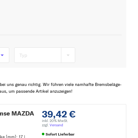
Typ
6
ei uns genau richtig. Wir führen viele namhafte Bremsbeläge-
us, um passende Artikel anzuzeigen!
39,42 €
remse MAZDA
inkl. 20% MwSt.
zzgl.
Versand
Sofort Lieferbar
ke [mm]: 17 |