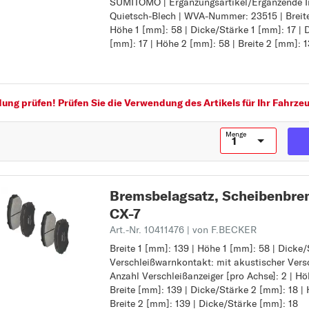
SUMITOMO | Ergänzungsartikel/Ergänzende In
Verschleißwarnkontakt: mit akustischer Ver
Quietsch-Blech | WVA-Nummer: 23515 | Breite
Ergänzungsartikel/Ergänzende Info: mit Zube
Höhe 1 [mm]: 58 | Dicke/Stärke 1 [mm]: 17 | 
Bremssystem: SUMITOMO
[mm]: 17 | Höhe 2 [mm]: 58 | Breite 2 [mm]: 
Ergänzungsartikel/Ergänzende Info 2: mit An
WVA-Nummer: 23515
Breite 1 [mm]: 139
Höhe 1 [mm]: 58
Dicke/Stärke 1 [mm]: 17
ng prüfen! Prüfen Sie die Verwendung des Artikels für Ihr Fahrzeu
Dicke/Stärke 2 [mm]: 17
Höhe 2 [mm]: 58
Menge
Breite 2 [mm]: 139
Bremsbelagsatz, Scheibenb
CX-7
Art.-Nr. 10411476
| von F.BECKER
Breite 1 [mm]: 139 | Höhe 1 [mm]: 58 | Dicke/
Breite 1 [mm]: 139
Verschleißwarnkontakt: mit akustischer Vers
Höhe 1 [mm]: 58
Anzahl Verschleißanzeiger [pro Achse]: 2 | Hö
Dicke/Stärke 1 [mm]: 18
Breite [mm]: 139 | Dicke/Stärke 2 [mm]: 18 |
Verschleißwarnkontakt: mit akustischer Ver
Breite 2 [mm]: 139 | Dicke/Stärke [mm]: 18
Anzahl Verschleißanzeiger [pro Achse]: 2