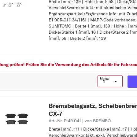
B-SERIE
Breite [mm]: 139 | Höhe [mm]: 58 | Dicke/Stä
Breite [mm]: 139
Verschleißwarnkontakt: mit akustischer Vers
Höhe [mm]: 58
BT-50
Ergänzungsartikel/Ergänzende Info: mit Zubeh
Dicke/Stärke [mm]: 18
E1 90R-011134/1161 | MAPP-Code vorhanden:
Verschleißwarnkontakt: mit akustischer Ver
C
SUMITOMO | Breite 1 [mm]: 139 | Höhe 1 [mm]
Ergänzungsartikel/Ergänzende Info: mit Zube
CX-3
Dicke/Stärke 1 [mm]: 18 | Dicke/Stärke 2 [mm
Prüfzeichen: E1 90R-011134/1161
[mm]: 58 | Breite 2 [mm]: 139
MAPP-Code vorhanden:
CX-5
Bremssystem: SUMITOMO
CX-7
Breite 1 [mm]: 139
Höhe 1 [mm]: 58
CX-9
Dicke/Stärke 1 [mm]: 18
ng prüfen! Prüfen Sie die Verwendung des Artikels für Ihr Fahrzeu
Z
D
Dicke/Stärke 2 [mm]: 18
Höhe 2 [mm]: 58
DEMIO
Menge
Breite 2 [mm]: 139
M
MPV
MX-3
Bremsbelagsatz, Scheibenb
CX-7
MX-5
Art.-Nr. P 49 041
| von BREMBO
P
Breite [mm]: 111 | Dicke/Stärke [mm]: 17 | Hö
Breite [mm]: 111
PREMACY
Verschleißwarnkontakt: exkl. Verschleißwarn
Dicke/Stärke [mm]: 17