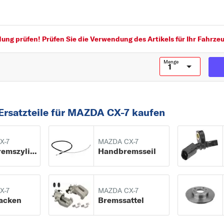
Höhe [mm]: 58
Breite [mm]: 139
Dicke/Stärke 2 [mm]: 18
Höhe 2 [mm]: 58
ng prüfen! Prüfen Sie die Verwendung des Artikels für Ihr Fahrzeu
Breite 2 [mm]: 139
Dicke/Stärke [mm]: 18
Menge
Ersatzteile für MAZDA CX-7 kaufen
X-7
MAZDA CX-7
Hauptbremszylinder
Handbremsseil
X-7
MAZDA CX-7
acken
Bremssattel