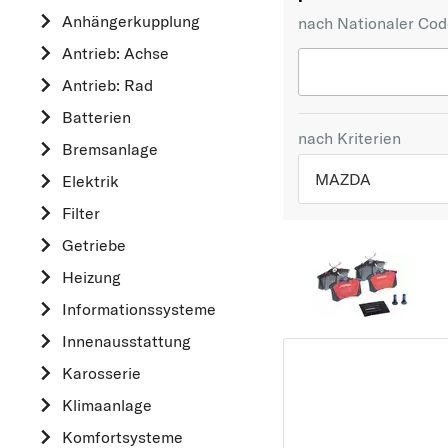
Anhängerkupplung
nach Nationaler Co
Antrieb: Achse
Antrieb: Rad
Batterien
nach Kriterien
Bremsanlage
MAZDA
Elektrik
Filter
TOP 5 HERSTELLER
Getriebe
VW
Heizung
OPEL
Informationssysteme
MERCEDES-BEN
Innenausstattung
FORD
Karosserie
AUDI
Klimaanlage
A
Komfortsysteme
ALFA ROMEO