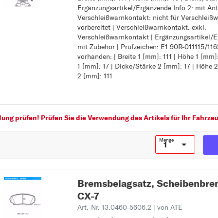
Ergänzungsartikel/Ergänzende Info 2: mit Ant
Höhe [mm]: 46
3
Verschleißwarnkontakt: nicht für Verschleiß
Dicke/Stärke [mm]: 17
3
vorbereitet | Verschleißwarnkontakt: exkl.
Ergänzungsartikel/Ergänzende Info 2: mit An
Verschleißwarnkontakt | Ergänzungsartikel/E
Verschleißwarnkontakt: nicht für Verschleiß
323 C
mit Zubehör | Prüfzeichen: E1 90R-011115/1
vorbereitet
323 F
vorhanden: | Breite 1 [mm]: 111 | Höhe 1 [mm]
Verschleißwarnkontakt: exkl. Verschleißwar
1 [mm]: 17 | Dicke/Stärke 2 [mm]: 17 | Höhe 2
Ergänzungsartikel/Ergänzende Info: mit Zube
323 P
2 [mm]: 111
Prüfzeichen: E1 90R-011115/1163
MAPP-Code vorhanden:
323 S
Breite 1 [mm]: 111
5
Höhe 1 [mm]: 46
Dicke/Stärke 1 [mm]: 17
5
ng prüfen! Prüfen Sie die Verwendung des Artikels für Ihr Fahrzeu
Dicke/Stärke 2 [mm]: 17
6
Höhe 2 [mm]: 46
Menge
Breite 2 [mm]: 111
6
626
1
Bremsbelagsatz, Scheibenb
121
CX-7
B
Art.-Nr. 13.0460-5606.2
| von ATE