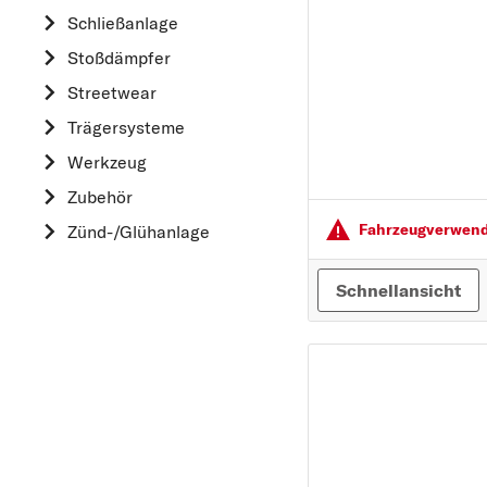
HYUNDAI
Schließanlage
K
Stoßdämpfer
KIA
Streetwear
L
Trägersysteme
LAND ROVER
Werkzeug
M
Zubehör
MAZDA
Fahrzeugver­wendu
Zünd-/Glühanlage
MERCEDES-BEN
MINI
Schnellansicht
MITSUBISHI
N
NISSAN
O
OPEL
P