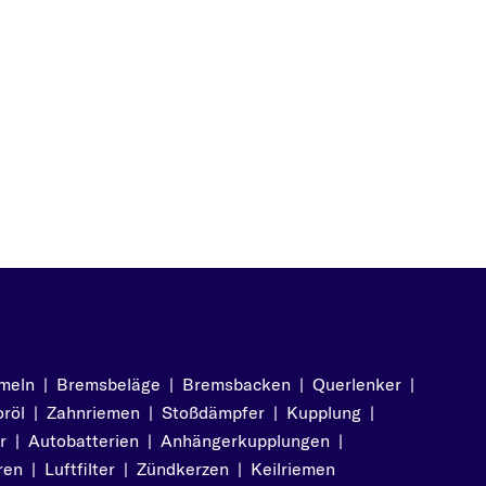
meln
|
Bremsbeläge
|
Bremsbacken
|
Querlenker
|
röl
|
Zahnriemen
|
Stoßdämpfer
|
Kupplung
|
r
|
Autobatterien
|
Anhängerkupplungen
|
ren
|
Luftfilter
|
Zündkerzen
|
Keilriemen