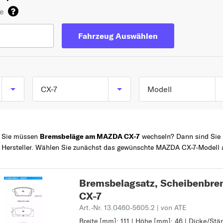
de
Fahrzeug Auswählen
CX-7
Modell
CX-7 (ER) ab 06/200
TOP 5 SERIEN
3
bis 12/2014
Sie müssen
Bremsbeläge am MAZDA CX-7
wechseln? Dann sind Sie b
6
Hersteller. Wählen Sie zunächst das gewünschte MAZDA CX-7-Modell a
Z
2
MX-5
Bremsbelagsatz, Scheibenb
5
CX-7
2
Art.-Nr. 13.0460-5605.2
| von ATE
2
Breite [mm]: 111 | Höhe [mm]: 46 | Dicke/Stär
Breite [mm]: 111