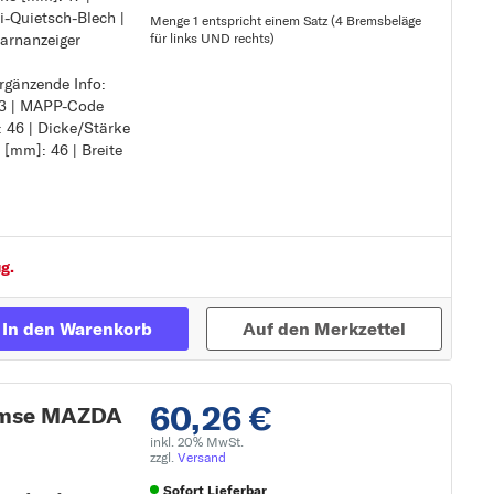
i-Quietsch-Blech |
Menge 1 entspricht einem Satz (4 Bremsbeläge
warnanzeiger
für links UND rechts)
ti-Quietsch-Blech
rgänzende Info:
warnanzeiger
Zur Detailseite
163 | MAPP-Code
: 46 | Dicke/Stärke
nkontakt
 [mm]: 46 | Breite
hör
g.
In den Warenkorb
Auf den Merkzettel
60,26 €
remse MAZDA
inkl. 20% MwSt.
zzgl.
Versand
Sofort Lieferbar