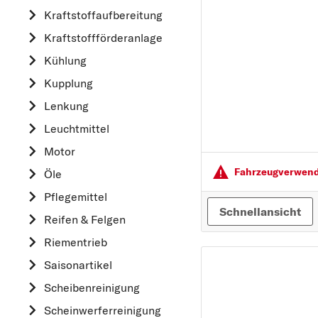
Kraftstoff­aufbereitung
AUDI
Kraftstoff­förderanlage
B
Kühlung
BMW
Kupplung
C
CHEVROLET
Lenkung
CITROËN
Leuchtmittel
D
Motor
DACIA
Fahrzeugver­wendu
Öle
DAIHATSU
Pflegemittel
Schnellansicht
F
Reifen & Felgen
FIAT
Riementrieb
FORD
Saisonartikel
H
Scheibenreinigung
HONDA
Scheinwerferreinigung