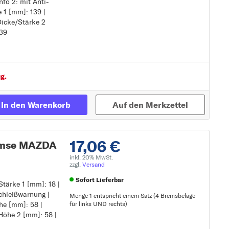
fo 2: mit Anti-
schleißwarnung
 1 [mm]: 139 |
hör
Zur Detailseite
Dicke/Stärke 2
139
ti-Quietsch-Blech
g.
In den Warenkorb
Auf den Merkzettel
17,06 €
remse MAZDA
inkl. 20% MwSt.
zzgl.
Versand
Sofort Lieferbar
Stärke 1 [mm]: 18 |
chleißwarnung |
Menge 1 entspricht einem Satz (4 Bremsbeläge
he [mm]: 58 |
für links UND rechts)
 Höhe 2 [mm]: 58 |
schleißwarnung
Zur Detailseite