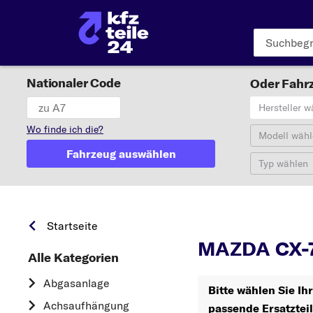
Nationaler Code
Oder Fahrz
Hersteller w
Wo finde ich die?
Modell wähl
Fahrzeug auswählen
Typ wählen
Startseite
MAZDA CX-7
Alle Kategorien
Abgasanlage
Bitte wählen Sie I
Achsaufhängung
passende Ersatztei