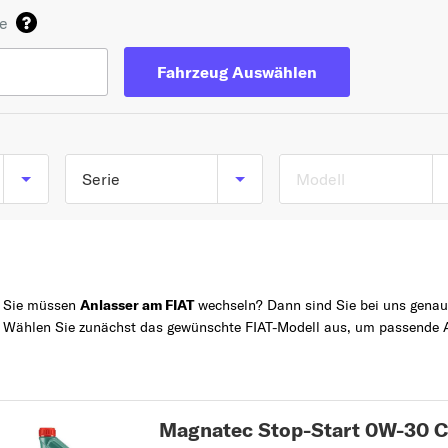
de
Fahrzeug Auswählen
Serie
Modell
TOP 5 SERIEN
PANDA
PUNTO
Sie müssen
Anlasser am FIAT
wechseln? Dann sind Sie bei uns genau r
Z
500
Wählen Sie zunächst das gewünschte FIAT-Modell aus, um passende Ar
DUCATO
GRANDE PUNTO
5
Magnatec Stop-Start 0W-30 C2
500