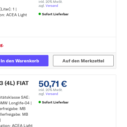
inkl. 20% MwSt.
zzgl.
Versand
Liter]: 1 |
Sofort Lieferbar
ion: ACEA Light
Zur Detailseite
g.
In den Warenkorb
Auf den Merkzettel
50,71 €
 (4L) FIAT
inkl. 20% MwSt.
zzgl.
Versand
sitätsklasse SAE:
Sofort Lieferbar
: BMW Longlife-04 |
lerfreigabe: MB
llerfreigabe: MB
Zur Detailseite
|
kation: ACEA Light