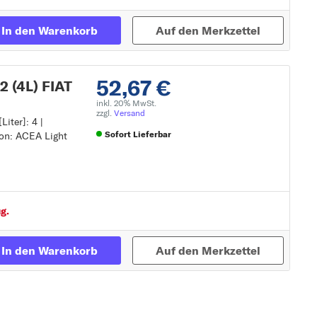
In den Warenkorb
Auf den Merkzettel
52,67 €
 (4L) FIAT
inkl. 20% MwSt.
zzgl.
Versand
Liter]: 4 |
Sofort Lieferbar
ion: ACEA Light
Zur Detailseite
g.
In den Warenkorb
Auf den Merkzettel