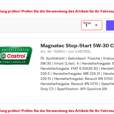
PUNTO EVO
Herstellerfreigabe: Renault RN 0700
Herstellerfreigabe: Renault RN 0710
ng prüfen! Prüfen Sie die Verwendung des Artikels für Ihr Fahrzeu
Q
Spezifikation: ACEA Light Duty C3
Spezifikation: API Gasoline SN
QUBO
Menge
S
SCUDO
SEDICI
Magnatec Stop-Start 5W-30 C3
SEICENTO / 600
Art.-Nr. 15D610
| von CASTROL
Öl: Synthetiköl | Gebindeart: Flasche | Visko
Öl: Synthetiköl
STILO
5W-30 | Inhalt [Liter]: 4 | Herstellerfreigabe
Gebindeart: Flasche
STRADA
Herstellerfreigabe: FIAT 9.55535-S3 | Herstel
Viskositätsklasse SAE: 5W-30
226.5 | Herstellerfreigabe: MB 229.31 | Herste
Inhalt [Liter]: 4
T
229.51 | Herstellerfreigabe: Renault RN 0700 
Herstellerfreigabe: BMW Longlife-04
TIPO
Herstellerfreigabe: Renault RN 0710 | Spezifi
Herstellerfreigabe: FIAT 9.55535-S3
Duty C3 | Spezifikation: API Gasoline SN
Herstellerfreigabe: MB 226.5
U
Herstellerfreigabe: MB 229.31
ULYSSE
Herstellerfreigabe: MB 229.51
Herstellerfreigabe: Renault RN 0700
UNO
Herstellerfreigabe: Renault RN 0710
ng prüfen! Prüfen Sie die Verwendung des Artikels für Ihr Fahrzeu