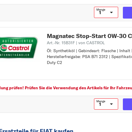
Spezifikation: ACEA Light Duty C3
Spezifikation: API Gasoline SN
Menge
Magnatec Stop-Start 0W-30 C2
Art.-Nr. 15B31F
| von CASTROL
Öl: Synthetiköl | Gebindeart: Flasche | Inhalt [
Öl: Synthetiköl
Herstellerfreigabe: PSA B71 2312 | Spezifikat
Gebindeart: Flasche
Duty C2
Inhalt [Liter]: 4
Herstellerfreigabe: PSA B71 2312
Spezifikation: ACEA Light Duty C2
ng prüfen! Prüfen Sie die Verwendung des Artikels für Ihr Fahrzeu
Menge
rsatzteile für FIAT kaufen