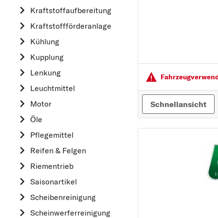
Kraftstoff­aufbereitung
AUDI
Kraftstoff­förderanlage
B
Kühlung
BMW
Kupplung
C
CHEVROLET
Lenkung
Fahrzeugver­wendu
CITROËN
Leuchtmittel
D
Motor
Schnellansicht
DACIA
Öle
DAIHATSU
Pflegemittel
F
Reifen & Felgen
FIAT
Riementrieb
FORD
Saisonartikel
H
Scheibenreinigung
HONDA
Scheinwerferreinigung