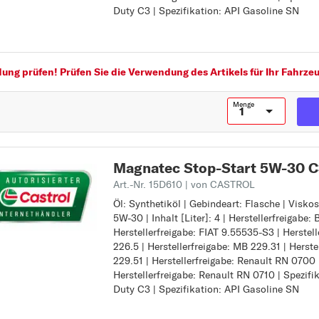
F
Duty C3 | Spezifikation: API Gasoline SN
Herstellerfreigabe: MB 226.5
Herstellerfreigabe: MB 229.31
FIORINO
Herstellerfreigabe: MB 229.51
FREEMONT
Herstellerfreigabe: Renault RN 0700
Herstellerfreigabe: Renault RN 0710
G
ng prüfen! Prüfen Sie die Verwendung des Artikels für Ihr Fahrzeu
Spezifikation: ACEA Light Duty C3
GRANDE PUNTO
Spezifikation: API Gasoline SN
Menge
I
IDEA
Z
M
Magnatec Stop-Start 5W-30 C3
MAREA
Art.-Nr. 15D610
| von CASTROL
MULTIPLA
Öl: Synthetiköl | Gebindeart: Flasche | Visko
Öl: Synthetiköl
5W-30 | Inhalt [Liter]: 4 | Herstellerfreigabe
Gebindeart: Flasche
P
Herstellerfreigabe: FIAT 9.55535-S3 | Herstel
Viskositätsklasse SAE: 5W-30
PALIO
226.5 | Herstellerfreigabe: MB 229.31 | Herste
Inhalt [Liter]: 4
229.51 | Herstellerfreigabe: Renault RN 0700 
Herstellerfreigabe: BMW Longlife-04
PANDA
Herstellerfreigabe: Renault RN 0710 | Spezifi
Herstellerfreigabe: FIAT 9.55535-S3
PANDA VAN
Duty C3 | Spezifikation: API Gasoline SN
Herstellerfreigabe: MB 226.5
Herstellerfreigabe: MB 229.31
PUNTO
Herstellerfreigabe: MB 229.51