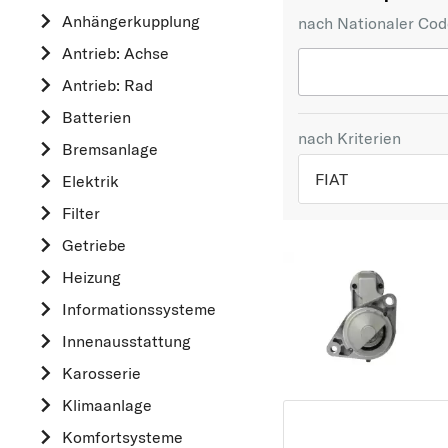
Anhängerkupplung
nach Nationaler Co
Antrieb: Achse
Antrieb: Rad
Batterien
nach Kriterien
Bremsanlage
FIAT
Elektrik
Filter
TOP 5 HERSTELLER
Getriebe
VW
Heizung
OPEL
Informationssysteme
MERCEDES-BEN
Innenausstattung
FORD
Karosserie
AUDI
Klimaanlage
A
Komfortsysteme
ALFA ROMEO