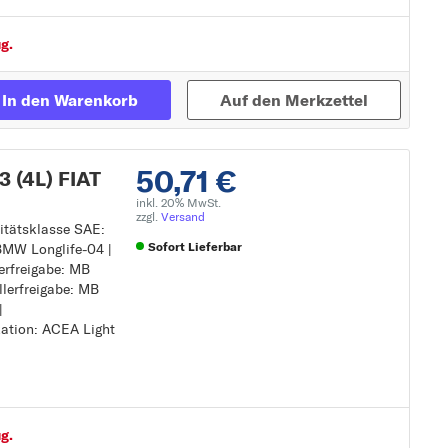
g.
In den Warenkorb
Auf den Merkzettel
50,71 €
 (4L) FIAT
inkl. 20% MwSt.
zzgl.
Versand
sitätsklasse SAE:
Sofort Lieferbar
: BMW Longlife-04 |
lerfreigabe: MB
llerfreigabe: MB
Zur Detailseite
|
kation: ACEA Light
g.