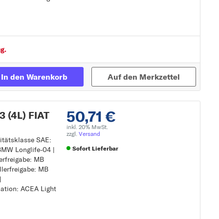
g.
In den Warenkorb
Auf den Merkzettel
50,71 €
 (4L) FIAT
inkl. 20% MwSt.
zzgl.
Versand
sitätsklasse SAE:
Sofort Lieferbar
: BMW Longlife-04 |
lerfreigabe: MB
llerfreigabe: MB
Zur Detailseite
|
kation: ACEA Light