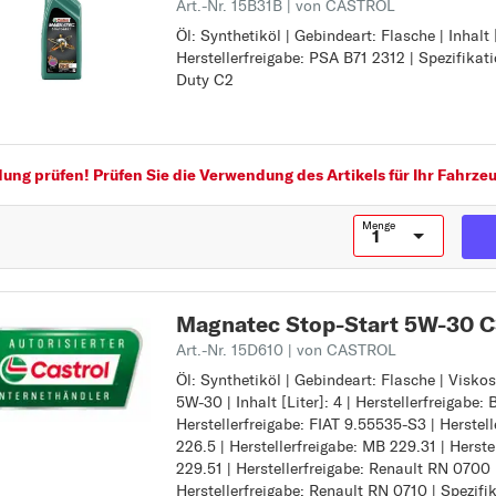
Art.-Nr. 15B31B
| von CASTROL
500 C
Öl: Synthetiköl | Gebindeart: Flasche | Inhalt [
Öl: Synthetiköl
Herstellerfreigabe: PSA B71 2312 | Spezifikat
Gebindeart: Flasche
500L
Duty C2
Inhalt [Liter]: 1
500X
Herstellerfreigabe: PSA B71 2312
Spezifikation: ACEA Light Duty C2
B
BARCHETTA
ng prüfen! Prüfen Sie die Verwendung des Artikels für Ihr Fahrzeu
BRAVA
Menge
BRAVO
C
CINQUECENTO
Magnatec Stop-Start 5W-30 C3
COUPE
Art.-Nr. 15D610
| von CASTROL
CROMA
Öl: Synthetiköl | Gebindeart: Flasche | Visko
Öl: Synthetiköl
D
5W-30 | Inhalt [Liter]: 4 | Herstellerfreigabe
Gebindeart: Flasche
Herstellerfreigabe: FIAT 9.55535-S3 | Herstel
Viskositätsklasse SAE: 5W-30
DOBLO
226.5 | Herstellerfreigabe: MB 229.31 | Herste
Inhalt [Liter]: 4
DUCATO
229.51 | Herstellerfreigabe: Renault RN 0700 
Herstellerfreigabe: BMW Longlife-04
Herstellerfreigabe: Renault RN 0710 | Spezifi
Herstellerfreigabe: FIAT 9.55535-S3