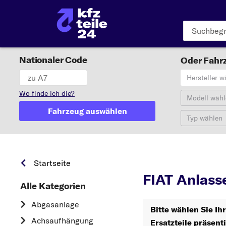
Nationaler Code
Oder Fahrz
Hersteller w
Wo finde ich die?
Modell wähl
Fahrzeug auswählen
Typ wählen
FIAT
Startseite
FIAT Anlass
Alle Kategorien
Abgasanlage
Bitte wählen Sie Ih
Achsaufhängung
Ersatzteile präsent