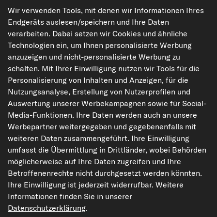
Unsere Versandpartner
Wir verwenden Tools, mit denen wir Informationen Ihres
Endgeräts auslesen/speichern und Ihre Daten
verarbeiten. Dabei setzen wir Cookies und ähnliche
Technologien ein, um Ihnen personalisierte Werbung
anzuzeigen und nicht-personalisierte Werbung zu
schalten. Mit Ihrer Einwilligung nutzen wir Tools für die
Personalisierung von Inhalten und Anzeigen, für die
Nutzungsanalyse, Erstellung von Nutzerprofilen und
kfzteile24.de
carpardoo.nl
carpardoo.fr
Auswertung unserer Werbekampagnen sowie für Social-
Media-Funktionen. Ihre Daten werden auch an unsere
carpardoo.dk
Werbepartner weitergegeben und gegebenenfalls mit
weiteren Daten zusammengeführt. Ihre Einwilligung
umfasst die Übermittlung in Drittländer, wobei Behörden
möglicherweise auf Ihre Daten zugreifen und Ihre
Die hier dargestellten Daten, insbesondere die gesamte Datenbank, dürfen
nicht vervielfältigt werden. Die Vervielfältigung und Verbreitung der Daten und
Betroffenenrechte nicht durchgesetzt werden könnten.
der Datenbank ohne vorherige Einwilligung von TecAlliance und/oder die
Ihre Einwilligung ist jederzeit widerrufbar. Weitere
Einbeziehung Dritter in solche Aktivitäten ist streng verboten. Jegliche
unautorisierte Nutzung von Inhalten stellt eine Verletzung des Urheberrechts
Informationen finden Sie in unserer
dar und kann rechtliche Schritte nach sich ziehen.
Datenschutzerklärung
.