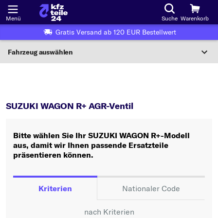
Menü
Suche
Warenkorb
Gratis Versand ab 120 EUR Bestellwert
Fahrzeug auswählen
Nationaler Code
WAGON R+
AGR-Ventil
Wo finde ich die?
SUZUKI WAGON R+ AGR-Ventil
Fahrzeug auswählen
Bitte wählen Sie Ihr SUZUKI WAGON R+-Modell
Oder
aus, damit wir Ihnen passende Ersatzteile
präsentieren können.
Oder Fahrzeugauswahl nach Kriterien:
Hersteller wählen
Kriterien
Nationaler Code
Modell wählen
nach Kriterien