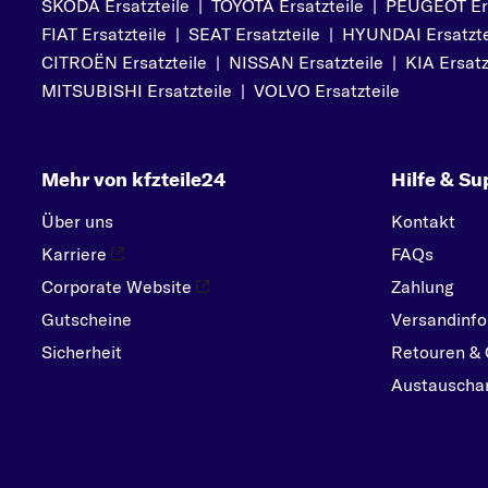
SKODA Ersatzteile
|
TOYOTA Ersatzteile
|
PEUGEOT Ers
P
FIAT Ersatzteile
|
SEAT Ersatzteile
|
HYUNDAI Ersatzte
PEUGEOT
CITROËN Ersatzteile
|
NISSAN Ersatzteile
|
KIA Ersatz
PORSCHE
MITSUBISHI Ersatzteile
|
VOLVO Ersatzteile
R
RENAULT
Mehr von kfzteile24
Hilfe & Su
S
SEAT
Über uns
Kontakt
SKODA
Karriere
FAQs
SMART
Corporate Website
Zahlung
SUBARU
Gutscheine
Versandinfo
SUZUKI
Sicherheit
Retouren & 
T
Austauschar
TOYOTA
V
VOLVO