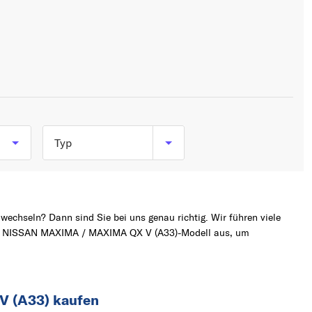
Typ
A
2.0 V6 24V (140 PS, 103
1994
kW)
wechseln? Dann sind Sie bei uns genau richtig. Wir führen viele
3.0 V6 24V (200 PS,
hte NISSAN MAXIMA / MAXIMA QX V (A33)-Modell aus, um
A
147 kW)
999
V (A33) kaufen