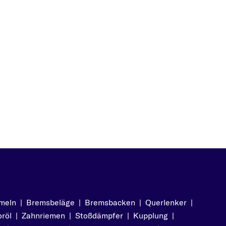
meln
|
Bremsbeläge
|
Bremsbacken
|
Querlenker
|
röl
|
Zahnriemen
|
Stoßdämpfer
|
Kupplung
|