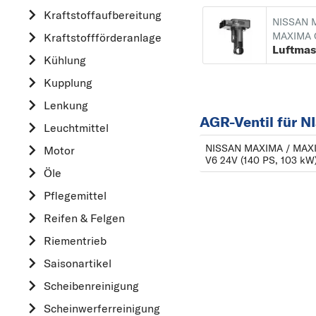
ALFA ROMEO
Kraftstoff­aufbereitung
NISSAN 
AUDI
MAXIMA Q
Kraftstoff­förderanlage
Luftma
B
Kühlung
BMW
Kupplung
C
Lenkung
AGR-Ventil für 
CHEVROLET
Leuchtmittel
CITROËN
NISSAN MAXIMA / MAXIM
Motor
V6 24V (140 PS, 103 kW
D
Öle
DACIA
Pflegemittel
DAIHATSU
Reifen & Felgen
F
Riementrieb
FIAT
Saisonartikel
FORD
Scheibenreinigung
H
Scheinwerferreinigung