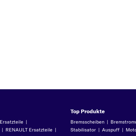
NOTE
NP300 NAVARA
P
PATHFINDER
PATROL GR
PICK UP
PIXO
Z
PRIMASTAR
PRIMERA
PULSAR
Q
Top Produkte
QASHQAI
QASHQAI / QASHQAI
satzteile
|
Bremsscheiben
|
Bremstrom
|
RENAULT Ersatzteile
|
Stabilisator
|
Auspuff
|
Moto
+2