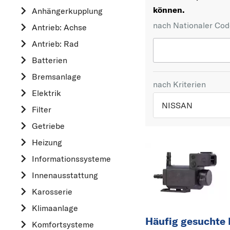
können.
Anhängerkupplung
nach Nationaler Co
Antrieb: Achse
Antrieb: Rad
Batterien
Bremsanlage
nach Kriterien
Elektrik
NISSAN
Filter
Getriebe
TOP 5 HERSTELLER
Heizung
VW
Informationssysteme
OPEL
Innenausstattung
MERCEDES-BEN
Karosserie
FORD
Klimaanlage
AUDI
Häufig gesuchte
Komfortsysteme
A