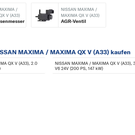
A
MAXIMA /
NISSAN MAXIMA /
ALMERA
X V (A33)
MAXIMA QX V (A33)
ssenmesser
AGR-Ventil
ALMERA TINO
E
EVALIA
NISSAN MAXIMA / MAXIMA QX V (A33) kaufen
I
INTERSTAR
A QX V (A33), 2.0
NISSAN MAXIMA / MAXIMA QX V (A33), 3
)
V6 24V (200 PS, 147 kW)
J
JUKE
M
MAXIMA / MAXIMA
QX
MICRA
MURANO
N