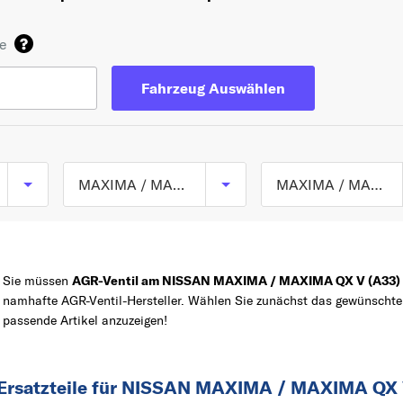
de
Fahrzeug Auswählen
MAXIMA / MAXIMA QX
MAXIMA / MAXIMA QX V (A33) ab 04/1999 bis 11/2003
MAXIMA / MAXIM
TOP 5 SERIEN
MICRA
QX IV (A32) ab 03/
bis 08/2000
Sie müssen
AGR-Ventil am NISSAN MAXIMA / MAXIMA QX V (A33)
QASHQAI / QASHQAI
namhafte AGR-Ventil-Hersteller. Wählen Sie zunächst das gewünsc
+2
MAXIMA / MAXIM
Z
passende Artikel anzuzeigen!
QX V (A33) ab 04/1
NOTE
bis 11/2003
PRIMERA
 Ersatzteile für NISSAN MAXIMA / MAXIMA QX 
QASHQAI