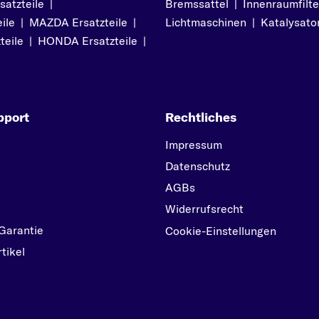
atzteile
|
Bremssattel
|
Innenraumfilte
S
ile
|
MAZDA Ersatzteile
|
Lichtmaschinen
|
Katalysato
SUNNY
teile
|
HONDA Ersatzteile
|
T
TERRANO II
TIIDA
pport
Rechtliches
X
X-TRAIL
Impressum
Datenschutz
AGBs
Widerrufsrecht
Garantie
Cookie-Einstellungen
tikel