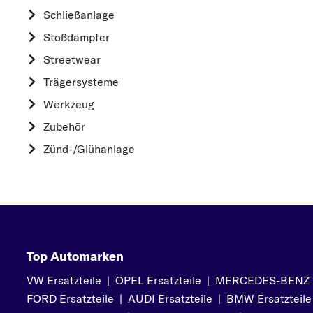
HONDA
Schließanlage
HYUNDAI
Stoßdämpfer
K
Streetwear
KIA
Trägersysteme
L
Werkzeug
LAND ROVER
Zubehör
M
Zünd-/Glühanlage
MAZDA
MERCEDES-BEN
MINI
MITSUBISHI
N
Top Automarken
NISSAN
O
VW Ersatzteile
|
OPEL Ersatzteile
|
MERCEDES-BENZ Er
FORD Ersatzteile
|
AUDI Ersatzteile
|
BMW Ersatzteile
OPEL