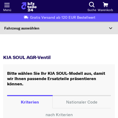
Menü
Suche
Warenkorb
Gratis Versand ab 120 EUR Bestellwert
Fahrzeug auswählen
Nationaler Code
SOUL
AGR-Ventil
Wo finde ich die?
KIA SOUL AGR-Ventil
Fahrzeug auswählen
Bitte wählen Sie Ihr KIA SOUL-Modell aus, damit
Oder
wir Ihnen passende Ersatzteile präsentieren
können.
Oder Fahrzeugauswahl nach Kriterien:
Hersteller wählen
Kriterien
Nationaler Code
Modell wählen
nach Kriterien