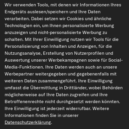
Unsere Versandpartner
Wir verwenden Tools, mit denen wir Informationen Ihres
Endgeräts auslesen/speichern und Ihre Daten
verarbeiten. Dabei setzen wir Cookies und ähnliche
Technologien ein, um Ihnen personalisierte Werbung
anzuzeigen und nicht-personalisierte Werbung zu
schalten. Mit Ihrer Einwilligung nutzen wir Tools für die
Personalisierung von Inhalten und Anzeigen, für die
Nutzungsanalyse, Erstellung von Nutzerprofilen und
Auswertung unserer Werbekampagnen sowie für Social-
kfzteile24.de
carpardoo.nl
carpardoo.fr
Media-Funktionen. Ihre Daten werden auch an unsere
carpardoo.dk
Werbepartner weitergegeben und gegebenenfalls mit
weiteren Daten zusammengeführt. Ihre Einwilligung
umfasst die Übermittlung in Drittländer, wobei Behörden
möglicherweise auf Ihre Daten zugreifen und Ihre
Die hier dargestellten Daten, insbesondere die gesamte Datenbank, dürfen
nicht vervielfältigt werden. Die Vervielfältigung und Verbreitung der Daten und
Betroffenenrechte nicht durchgesetzt werden könnten.
der Datenbank ohne vorherige Einwilligung von TecAlliance und/oder die
Ihre Einwilligung ist jederzeit widerrufbar. Weitere
Einbeziehung Dritter in solche Aktivitäten ist streng verboten. Jegliche
unautorisierte Nutzung von Inhalten stellt eine Verletzung des Urheberrechts
Informationen finden Sie in unserer
dar und kann rechtliche Schritte nach sich ziehen.
Datenschutzerklärung
.