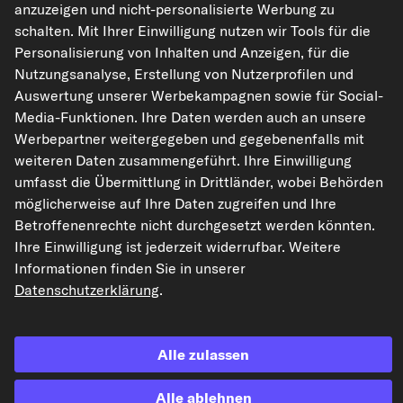
anzuzeigen und nicht-personalisierte Werbung zu
kfzteile24.de
carpardoo.nl
carpardoo.fr
schalten. Mit Ihrer Einwilligung nutzen wir Tools für die
carpardoo.dk
Personalisierung von Inhalten und Anzeigen, für die
Nutzungsanalyse, Erstellung von Nutzerprofilen und
Auswertung unserer Werbekampagnen sowie für Social-
Media-Funktionen. Ihre Daten werden auch an unsere
Die hier dargestellten Daten, insbesondere die gesamte Datenbank, dürfen
Werbepartner weitergegeben und gegebenenfalls mit
nicht vervielfältigt werden. Die Vervielfältigung und Verbreitung der Daten und
der Datenbank ohne vorherige Einwilligung von TecAlliance und/oder die
weiteren Daten zusammengeführt. Ihre Einwilligung
Einbeziehung Dritter in solche Aktivitäten ist streng verboten. Jegliche
umfasst die Übermittlung in Drittländer, wobei Behörden
unautorisierte Nutzung von Inhalten stellt eine Verletzung des Urheberrechts
dar und kann rechtliche Schritte nach sich ziehen.
möglicherweise auf Ihre Daten zugreifen und Ihre
Betroffenenrechte nicht durchgesetzt werden könnten.
Vertrag widerrufen
Ihre Einwilligung ist jederzeit widerrufbar. Weitere
Informationen finden Sie in unserer
Datenschutzerklärung
.
© 2026 kfzteile24 GmbH - Alle Rechte vorbehalten.
Alle zulassen
¹„Gratis Versand“ oder „ohne Versandkosten“ entsprechen dem Wegfall der
Alle ablehnen