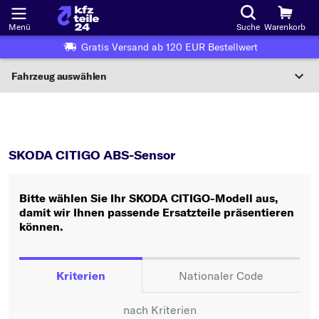
Menü
Suche
Warenkorb
Gratis Versand ab 120 EUR Bestellwert
Fahrzeug auswählen
Nationaler Code
CITIGO
ABS-Sensor
Wo finde ich die?
SKODA CITIGO ABS-Sensor
Fahrzeug auswählen
Bitte wählen Sie Ihr SKODA CITIGO-Modell aus,
Oder
damit wir Ihnen passende Ersatzteile präsentieren
können.
Oder Fahrzeugauswahl nach Kriterien:
Hersteller wählen
Kriterien
Nationaler Code
Modell wählen
nach Kriterien