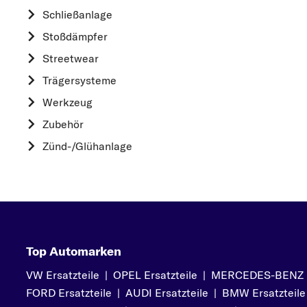
HYUNDAI
Schließanlage
K
Stoßdämpfer
KIA
Streetwear
L
Trägersysteme
LAND ROVER
Werkzeug
M
Zubehör
MAZDA
Zünd-/Glühanlage
MERCEDES-BEN
MINI
MITSUBISHI
N
NISSAN
Top Automarken
O
VW Ersatzteile
|
OPEL Ersatzteile
|
MERCEDES-BENZ Er
OPEL
FORD Ersatzteile
|
AUDI Ersatzteile
|
BMW Ersatzteile
P