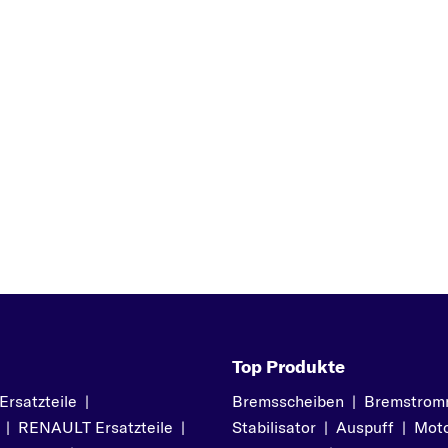
O
OUTLANDER
P
PAJERO
PAJERO PININ
PAJERO SPORT
S
Z
SPACE RUNNER
SPACE STAR
SPACE WAGON
Top Produkte
satzteile
|
Bremsscheiben
|
Bremstrom
|
RENAULT Ersatzteile
|
Stabilisator
|
Auspuff
|
Moto