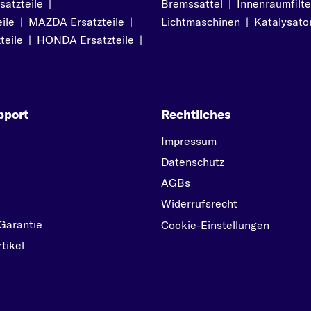
atzteile
|
Bremssattel
|
Innenraumfilte
ile
|
MAZDA Ersatzteile
|
Lichtmaschinen
|
Katalysato
teile
|
HONDA Ersatzteile
|
pport
Rechtliches
Impressum
Datenschutz
AGBs
Widerrufsrecht
Garantie
Cookie-Einstellungen
tikel