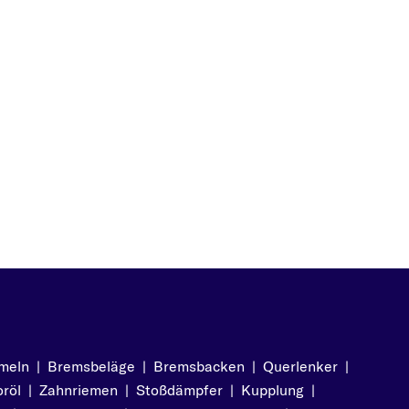
meln
|
Bremsbeläge
|
Bremsbacken
|
Querlenker
|
röl
|
Zahnriemen
|
Stoßdämpfer
|
Kupplung
|