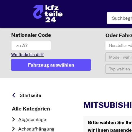
Nationaler Code
Oder Fahrz
Hersteller w
Wo finde ich die?
Modell wähl
Fahrzeug auswählen
Typ wählen
Startseite
MITSUBISHI
Alle Kategorien
Abgasanlage
Bitte wählen Sie I
Achsaufhängung
wir Ihnen passende