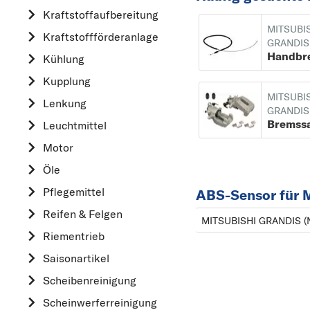
Kraftstoff­aufbereitung
AUDI
MITSUBI
Kraftstoff­förderanlage
B
GRANDIS
Handbr
Kühlung
BMW
Kupplung
C
MITSUBI
CHEVROLET
Lenkung
GRANDIS
CITROËN
Bremssa
Leuchtmittel
D
Motor
DACIA
Öle
DAIHATSU
Pflegemittel
ABS-Sensor für
F
Reifen & Felgen
MITSUBISHI GRANDIS (
FIAT
Riementrieb
FORD
Saisonartikel
H
Scheibenreinigung
HONDA
Scheinwerferreinigung