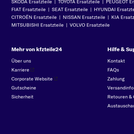
SKODA Ersatzteile
|
TOYOTA Ersatzteile
|
PEUGEOT Ers
PEUGEOT
FIAT Ersatzteile
|
SEAT Ersatzteile
|
HYUNDAI Ersatzte
PORSCHE
CITROËN Ersatzteile
|
NISSAN Ersatzteile
|
KIA Ersatz
R
MITSUBISHI Ersatzteile
|
VOLVO Ersatzteile
RENAULT
S
Mehr von kfzteile24
Hilfe & Su
SEAT
SKODA
Über uns
Kontakt
SMART
Karriere
FAQs
SUBARU
Corporate Website
Zahlung
Gutscheine
SUZUKI
Versandinfo
Sicherheit
Retouren & 
T
Austauschar
TOYOTA
V
VOLVO
VW