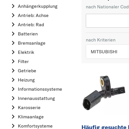
Anhängerkupplung
nach Nationaler Co
Antrieb: Achse
Antrieb: Rad
Batterien
nach Kriterien
Bremsanlage
MITSUBISHI
Elektrik
Filter
TOP 5 HERSTELLER
Getriebe
VW
Heizung
OPEL
Informationssysteme
MERCEDES-BEN
Innenausstattung
FORD
Karosserie
AUDI
Klimaanlage
A
Komfortsysteme
Häufig gesuchte 
ALFA ROMEO