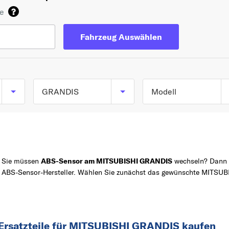
de
Fahrzeug Auswählen
GRANDIS
Modell
GRANDIS (NA_W) a
TOP 5 SERIEN
COLT
03/2003 bis 12/2011
SPACE STAR
Sie müssen
ABS-Sensor am MITSUBISHI GRANDIS
wechseln? Dann s
Z
ASX
ABS-Sensor-Hersteller. Wählen Sie zunächst das gewünschte MITSUB
OUTLANDER
LANCER
A
Ersatzteile für MITSUBISHI GRANDIS kaufen
ASX