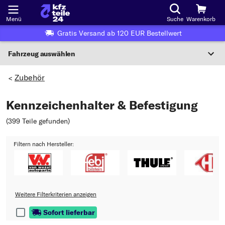
Menü
Suche
Warenkorb
Gratis Versand ab 120 EUR Bestellwert
Fahrzeug auswählen
Nationaler Code
Zubehör
>
Kennzeichenhalter & Befestigung
Wo finde ich die?
(399 Teile gefunden
)
Fahrzeug auswählen
Filtern nach Hersteller:
Oder
Oder Fahrzeugauswahl nach Kriterien:
Hersteller wählen
Weitere Filterkriterien anzeigen
Modell wählen
Sofort lieferbar