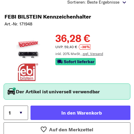
Typ wählen
Sortieren: Beste Ergebnisse
FEBI BILSTEIN Kennzeichenhalter
Art.-Nr. 171948
36,28 €
UVP: 59,40 €
-38%
inkl. 20% MwSt.,
zzgl. Versand
Sofort lieferbar
Der Artikel ist universell verwendbar
In den Warenkorb
Auf den Merkzettel