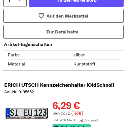
In den Warenkorb
Auf den Merkzettel
Zur Detailseite
Artikel-Eigenschaften
Farbe
silber
Material
Kunststoff
ERICH UTSCH Kennzeichenhalter [OldSchool]
Art.-Nr. 0195662
6,29 €
UVP: 7,01 €
-10%
inkl. 20% MwSt.,
zzgl. Versand