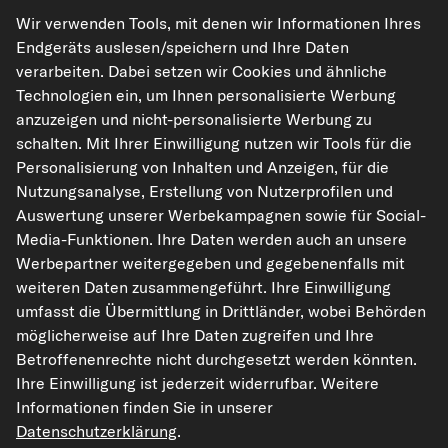
Wir verwenden Tools, mit denen wir Informationen Ihres
kfzteile24.de
carpardoo.nl
carpardoo.fr
Endgeräts auslesen/speichern und Ihre Daten
carpardoo.dk
verarbeiten. Dabei setzen wir Cookies und ähnliche
Technologien ein, um Ihnen personalisierte Werbung
anzuzeigen und nicht-personalisierte Werbung zu
schalten. Mit Ihrer Einwilligung nutzen wir Tools für die
Die hier dargestellten Daten, insbesondere die gesamte Datenbank, dürfen
Personalisierung von Inhalten und Anzeigen, für die
nicht vervielfältigt werden. Die Vervielfältigung und Verbreitung der Daten und
der Datenbank ohne vorherige Einwilligung von TecAlliance und/oder die
Nutzungsanalyse, Erstellung von Nutzerprofilen und
Einbeziehung Dritter in solche Aktivitäten ist streng verboten. Jegliche
Auswertung unserer Werbekampagnen sowie für Social-
unautorisierte Nutzung von Inhalten stellt eine Verletzung des Urheberrechts
dar und kann rechtliche Schritte nach sich ziehen.
Media-Funktionen. Ihre Daten werden auch an unsere
Werbepartner weitergegeben und gegebenenfalls mit
Vertrag widerrufen
weiteren Daten zusammengeführt. Ihre Einwilligung
umfasst die Übermittlung in Drittländer, wobei Behörden
möglicherweise auf Ihre Daten zugreifen und Ihre
© 2026 kfzteile24 GmbH - Alle Rechte vorbehalten.
Betroffenenrechte nicht durchgesetzt werden könnten.
Ihre Einwilligung ist jederzeit widerrufbar. Weitere
Informationen finden Sie in unserer
Datenschutzerklärung
.