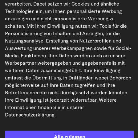
kfzteile24.de
carpardoo.nl
carpardoo.fr
verarbeiten. Dabei setzen wir Cookies und ähnliche
carpardoo.dk
Technologien ein, um Ihnen personalisierte Werbung
anzuzeigen und nicht-personalisierte Werbung zu
schalten. Mit Ihrer Einwilligung nutzen wir Tools für die
Personalisierung von Inhalten und Anzeigen, für die
Nutzungsanalyse, Erstellung von Nutzerprofilen und
Die hier dargestellten Daten, insbesondere die gesamte Datenbank, dürfen
nicht vervielfältigt werden. Die Vervielfältigung und Verbreitung der Daten und
Auswertung unserer Werbekampagnen sowie für Social-
der Datenbank ohne vorherige Einwilligung von TecAlliance und/oder die
Media-Funktionen. Ihre Daten werden auch an unsere
Einbeziehung Dritter in solche Aktivitäten ist streng verboten. Jegliche
unautorisierte Nutzung von Inhalten stellt eine Verletzung des Urheberrechts
Werbepartner weitergegeben und gegebenenfalls mit
dar und kann rechtliche Schritte nach sich ziehen.
weiteren Daten zusammengeführt. Ihre Einwilligung
umfasst die Übermittlung in Drittländer, wobei Behörden
Vertrag widerrufen
möglicherweise auf Ihre Daten zugreifen und Ihre
Betroffenenrechte nicht durchgesetzt werden könnten.
Ihre Einwilligung ist jederzeit widerrufbar. Weitere
© 2026 kfzteile24 GmbH - Alle Rechte vorbehalten.
Informationen finden Sie in unserer
Datenschutzerklärung
.
¹„Gratis Versand“ oder „ohne Versandkosten“ entsprechen dem Wegfall der
deutschen Versandkostenpauschale von 6,90 €.
Alle zulassen