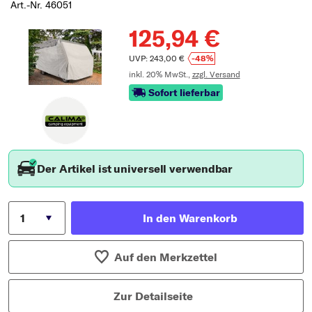
Art.-Nr. 46051
125,94 €
UVP: 243,00 €
-48%
inkl. 20% MwSt.,
zzgl. Versand
Sofort lieferbar
Der Artikel ist universell verwendbar
In den Warenkorb
Auf den Merkzettel
Zur Detailseite