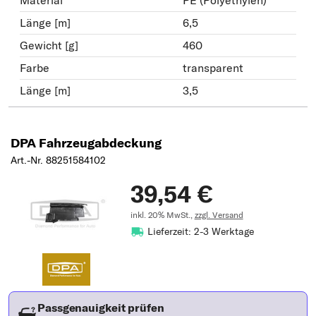
Material
PE (Polyethylen)
Länge [m]
6,5
Gewicht [g]
460
Farbe
transparent
Länge [m]
3,5
DPA Fahrzeugabdeckung
Art.-Nr. 88251584102
39,54 €
inkl. 20% MwSt.,
zzgl. Versand
Lieferzeit: 2-3 Werktage
Passgenauigkeit prüfen