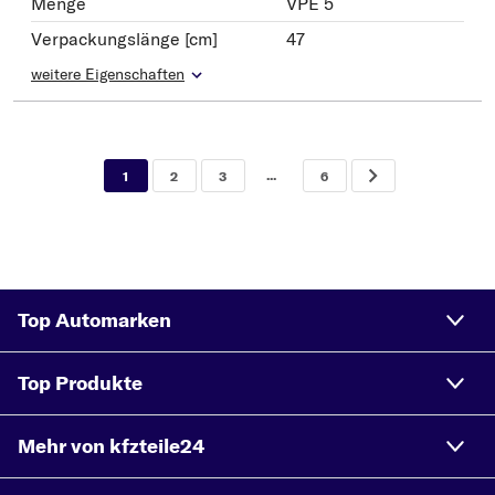
Menge
VPE 5
Verpackungslänge [cm]
47
weitere Eigenschaften
...
1
2
3
6
Top Automarken
Top Produkte
Mehr von kfzteile24