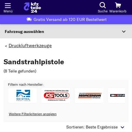
Menü
Suche
Warenkorb
Gratis Versand ab 120 EUR Bestellwert
Fahrzeug auswählen
Nationaler Code
Druckluftwerkzeuge
>
Sandstrahlpistole
Wo finde ich die?
(8 Teile gefunden
)
Fahrzeug auswählen
Filtern nach Hersteller:
Oder
Oder Fahrzeugauswahl nach Kriterien:
Hersteller wählen
Weitere Filterkriterien anzeigen
Modell wählen
Sortieren: Beste Ergebnisse