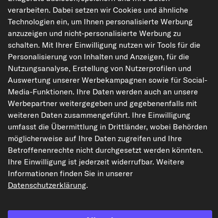
verarbeiten. Dabei setzen wir Cookies und ähnliche
kfzteile24.de
carpardoo.nl
carpardoo.fr
Technologien ein, um Ihnen personalisierte Werbung
anzuzeigen und nicht-personalisierte Werbung zu
carpardoo.dk
schalten. Mit Ihrer Einwilligung nutzen wir Tools für die
Personalisierung von Inhalten und Anzeigen, für die
Nutzungsanalyse, Erstellung von Nutzerprofilen und
Auswertung unserer Werbekampagnen sowie für Social-
Die hier dargestellten Daten, insbesondere die gesamte Datenbank, dürfen
nicht vervielfältigt werden. Die Vervielfältigung und Verbreitung der Daten und
Media-Funktionen. Ihre Daten werden auch an unsere
der Datenbank ohne vorherige Einwilligung von TecAlliance und/oder die
Werbepartner weitergegeben und gegebenenfalls mit
Einbeziehung Dritter in solche Aktivitäten ist streng verboten. Jegliche
unautorisierte Nutzung von Inhalten stellt eine Verletzung des Urheberrechts
weiteren Daten zusammengeführt. Ihre Einwilligung
dar und kann rechtliche Schritte nach sich ziehen.
umfasst die Übermittlung in Drittländer, wobei Behörden
möglicherweise auf Ihre Daten zugreifen und Ihre
Vertrag widerrufen
Betroffenenrechte nicht durchgesetzt werden könnten.
Ihre Einwilligung ist jederzeit widerrufbar. Weitere
Informationen finden Sie in unserer
© 2026 kfzteile24 GmbH - Alle Rechte vorbehalten.
Datenschutzerklärung
.