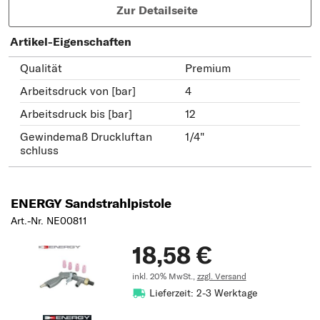
Zur Detailseite
Artikel-Eigenschaften
Qualität
Premium
Arbeitsdruck von [bar]
4
Arbeitsdruck bis [bar]
12
Gewindemaß Druckluftan
1/4"
schluss
ENERGY Sandstrahlpistole
Art.-Nr. NE00811
18,58 €
inkl. 20% MwSt.,
zzgl. Versand
Lieferzeit: 2-3 Werktage