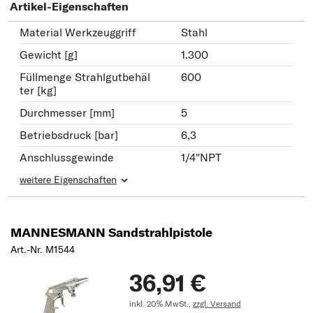
Artikel-Eigenschaften
Material Werkzeuggriff
Stahl
Gewicht [g]
1.300
Füllmenge Strahlgutbehäl
600
ter [kg]
Durchmesser [mm]
5
Betriebsdruck [bar]
6,3
Anschlussgewinde
1/4"NPT
weitere Eigenschaften
MANNESMANN Sandstrahlpistole
Art.-Nr. M1544
36,91 €
inkl. 20% MwSt.,
zzgl. Versand