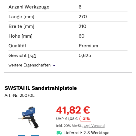
Anzahl Werkzeuge
6
Länge [mm]
270
Breite [mm]
210
Höhe [mm]
60
Qualität
Premium
Gewicht [kg]
0,625
weitere Eigenschaften
SWSTAHL Sandstrahlpistole
Art.-Nr. 25070L
41,82 €
UVP: 61,08 €
-31%
inkl. 20% MwSt.,
zzgl. Versand
Lieferzeit: 2-3 Werktage